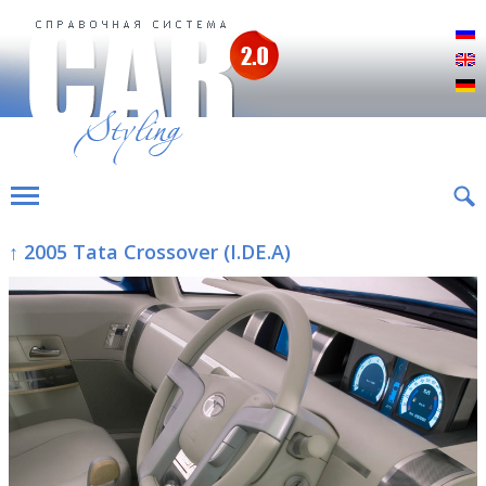
Р
E
D
↑ 2005 Tata Crossover (I.DE.A)