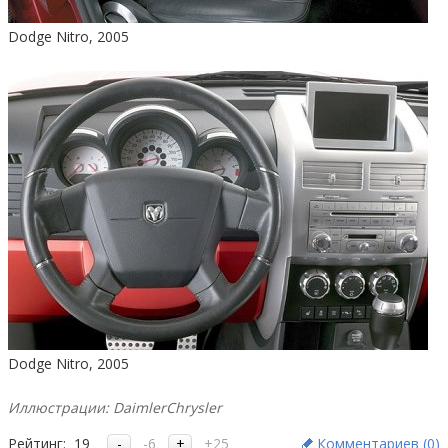
Dodge Nitro, 2005
Dodge Nitro, 2005
Иллюстрации: DaimlerChrysler
Рейтинг:
19
-6
+25
Комментариев (
0
)