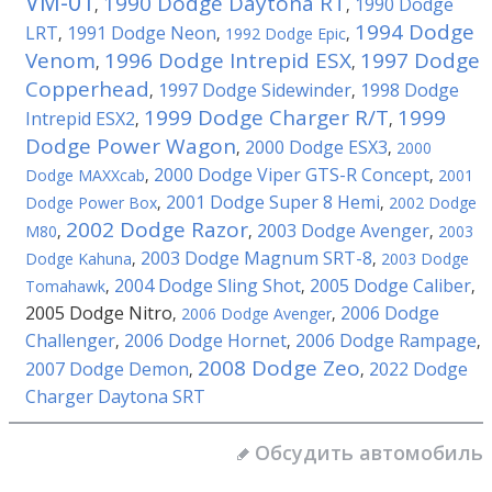
VM-01
1990 Dodge Daytona RT
1990 Dodge
,
,
1994 Dodge
LRT
1991 Dodge Neon
,
,
1992 Dodge Epic
,
Venom
1996 Dodge Intrepid ESX
1997 Dodge
,
,
Copperhead
1997 Dodge Sidewinder
1998 Dodge
,
,
1999 Dodge Charger R/T
1999
Intrepid ESX2
,
,
Dodge Power Wagon
2000 Dodge ESX3
,
,
2000
2000 Dodge Viper GTS-R Concept
Dodge MAXXcab
,
,
2001
2001 Dodge Super 8 Hemi
Dodge Power Box
,
,
2002 Dodge
2002 Dodge Razor
2003 Dodge Avenger
M80
,
,
,
2003
2003 Dodge Magnum SRT-8
Dodge Kahuna
,
,
2003 Dodge
2004 Dodge Sling Shot
2005 Dodge Caliber
Tomahawk
,
,
,
2005 Dodge Nitro
2006 Dodge
,
2006 Dodge Avenger
,
Challenger
2006 Dodge Hornet
2006 Dodge Rampage
,
,
,
2008 Dodge Zeo
2007 Dodge Demon
2022 Dodge
,
,
Charger Daytona SRT
Обсудить автомобиль