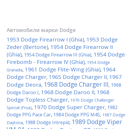
Автомобили марки
Dodge
1953 Dodge Firearrow I (Ghia)
1953 Dodge
,
Zeder (Bertone)
1954 Dodge Firearrow II
,
(Ghia)
1954 Dodge
1954 Dodge Firearrow III (Ghia)
,
,
Firebomb - Firearrow IV (Ghia)
,
1954 Dodge
1961 Dodge Flite-Wing (Ghia)
1964
Granada
,
,
Dodge Charger
1965 Dodge Charger II
1967
,
,
1968 Dodge Charger III
Dodge Deora
1968
,
,
1968 Dodge Daroo II
1968
Dodge Daroo I
,
,
Dodge Topless Charger
,
1970 Dodge Challenger
1970 Dodge Super Charger
1982
Special (Frua)
,
,
Dodge PPG Pace Car
1984 Dodge PPG M4S
,
,
1987 Dodge
1989 Dodge Viper
1988 Dodge Intrepid
Daytona
,
,