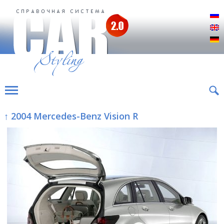
Р
E
D
↑ 2004 Mercedes-Benz Vision R