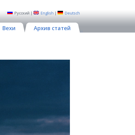
Русский
|
English
|
Deutsch
Вехи
Архив статей