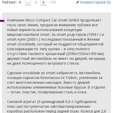
Рейтинг:
4
-6
+10
Комментариев (
0
)
Компания Micro Compact Car smart GmbH продолжает
гнуть свою линию, предлагая вниманию публики все
новые варианты использования концепции
микроавтомобиля smart. За smart-родстером (1999 г.) и
smart-купе (2000 г.) последовал показанный в Женеве
smart crossblade, который не поддается общепринятой
классификации по типу кузова – в силу полного
отсутствия такового: крошечный (2590х1550хх1450 мм)
двухместный автомобиль не имеет ни дверей, ни крыши,
ни даже полноценного ветрового стекла.
Сделали crossblade из smart-кабриолета. Автомобиль
оснащен каркасом безопасности Tridion, усиленным за
счет многочисленных накладок. Вместо дверей
использованы алюминиевые боковые брусья. В отделке
– титан, пластик, полированная сталь и кожа.
Силовой агрегат (3-цилиндровый 0,6 л турбодизель
плюс шестиступенчатая «автоматизированная»
коробка) расположен перед задней осью. Колеса для 2,6