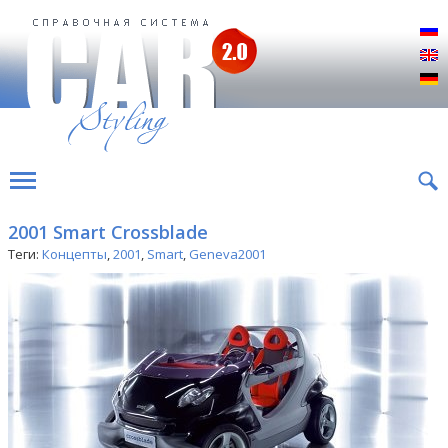
Р
E
D
2001 Smart Crossblade
Теги:
Концепты
,
2001
,
Smart
,
Geneva2001