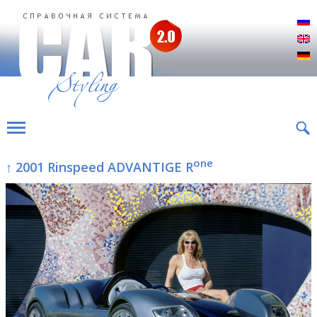
Р
E
D
one
↑ 2001 Rinspeed ADVANTIGE R