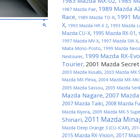
1983 Mazda MX-02
1985 M
,
1989 Mazda AZ 
1987 Mazda Pair
,
Race
1991 Ma
,
1989 Mazda TD-R
,
X
,
1993 Mazda HR-X 2
,
1993 Mazda L
Mazda CU-X
1995 Mazda RX-01
,
,
1997 Mazda MV-X
,
1997 Mazda SW-X
Miata Mono-Posto
,
1999 Mazda Neos
1999 Mazda RX-Evo
Nextourer
,
Tourier
2001 Mazda Secret
,
2003 Mazda Kusabi
,
2003 Mazda MX S
Mazda MX-Flexa
,
2004 Mazda MX-Micr
2005 Mazda Sassou
,
2005 Mazda Sen
Mazda Nagare
2007 Mazda
,
2007 Mazda Taiki
2008 Mazda Fu
,
Mazda Kiyora
,
2009 Mazda MX-5 Super
2011 Mazda Mina
Shinari
,
Mazda Deep Orange 3 (CU-ICAR)
,
201
2015 Mazda RX-Vision
2017 Mazd
,