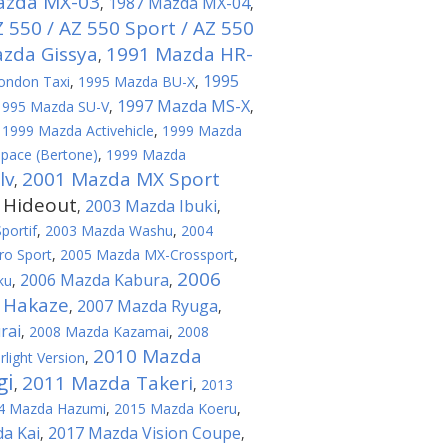
azda MX-03
1987 Mazda MX-04
,
,
550 / AZ 550 Sport / AZ 550
zda Gissya
1991 Mazda HR-
,
1995
ondon Taxi
,
1995 Mazda BU-X
,
1997 Mazda MS-X
1995 Mazda SU-V
,
,
,
1999 Mazda Activehicle
,
1999 Mazda
pace (Bertone)
,
1999 Mazda
lv
2001 Mazda MX Sport
,
 Hideout
2003 Mazda Ibuki
,
,
portif
,
2003 Mazda Washu
,
2004
o Sport
,
2005 Mazda MX-Crossport
,
2006
2006 Mazda Kabura
ku
,
,
 Hakaze
2007 Mazda Ryuga
,
,
rai
,
2008 Mazda Kazamai
,
2008
2010 Mazda
light Version
,
gi
2011 Mazda Takeri
,
,
2013
4 Mazda Hazumi
,
2015 Mazda Koeru
,
a Kai
2017 Mazda Vision Coupe
,
,