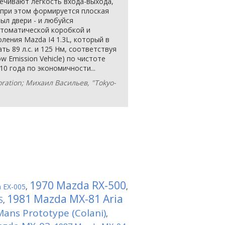
ечивают легкость входа-выхода,
, при этом формируется плоская
ыл двери - и любуйся
втоматической коробкой и
ления Mazda I4 1.3L, который в
ь 89 л.с. и 125 Нм, соответствуя
w Emission Vehicle) по чистоте
0 года по экономичности...
ration; Михаил Васильев, "Tokyo-
1970 Mazda RX-500
 EX-005
,
,
1981 Mazda MX-81 Aria
S
,
ans Prototype (Colani)
,