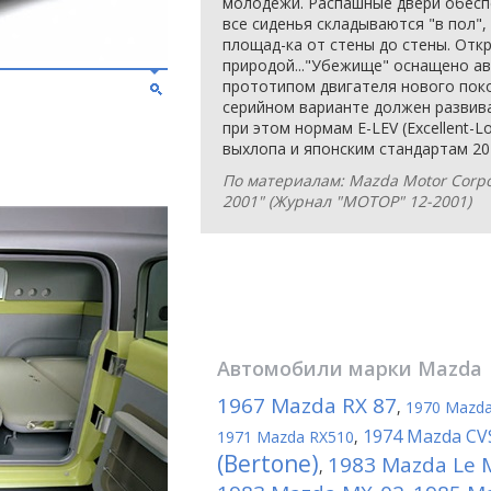
молодежи. Распашные двери обесп
все сиденья складываются "в пол"
площад-ка от стены до стены. Откр
природой..."Убежище" оснащено а
прототипом двигателя нового поко
серийном варианте должен развиват
при этом нормам E-LEV (Excellent-Lo
выхлопа и японским стандартам 201
По материалам: Mazda Motor Corpo
2001" (Журнал "МОТОР" 12-2001)
Автомобили марки
Mazda
1967 Mazda RX 87
,
1970 Mazda
1974 Mazda CV
1971 Mazda RX510
,
(Bertone)
1983 Mazda Le M
,