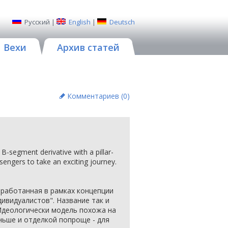
Русский
|
English
|
Deutsch
Вехи
Архив статей
Комментариев (
0
)
 B-segment derivative with a pillar-
sengers to take an exciting journey.
азработанная в рамках концепции
ивидуалистов". Название так и
Идеологически модель похожа на
ньше и отделкой попроще - для