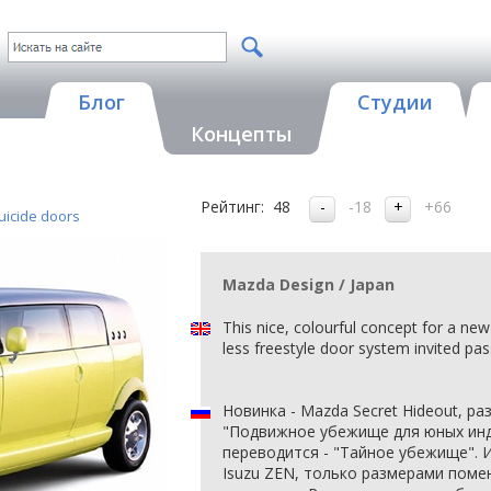
Блог
Студии
Концепты
Рейтинг:
48
-18
+66
uicide doors
Mazda Design / Japan
This nice, colourful concept for a new
less freestyle door system invited pas
Новинка - Mazda Secret Hideout, р
"Подвижное убежище для юных инд
переводится - "Тайное убежище". 
Isuzu ZEN, только размерами поме