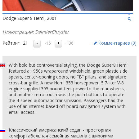
Dodge Super 8 Hemi, 2001
Иллюстрации: DaimlerChrysler
Рейтинг:
21
-15
+36
Комментариев (
0
)
With bold but controversial styling, the Dodge Super8 Hemi
featured a 1950s wraparound windshield, green plastic side
spears, center-opening doors, no "B" pillars, and signature
cross-bar grille. A new Hemi 353 horsepower, 5.7-liter V-8
engine supplied 395 pound-feet power to the rear wheels,
and another retro touch was the push buttons to operate
the 4-speed automatic transmission. Passengers had the
use of an internet-based off-board navigation system with
email access.
Классический американский седан - просторная
комфортабельная семейная машина с широкими