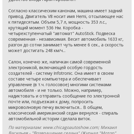
Согласно классическим канонам, машина имеет задний
привод. Двигатель V8 носит имя Hemi, отсылающее нас
к пятидесятым. Объем 5,7 л, мощность 353 л.с.,
крутящий момент 536 Нм. Коробка -
четырехступенчатый "автомат" AutoStick. Подвеска
современная - независимая. Весит автомобиль 1633 кг,
разгон до сотни занимает чуть менее 6 сек., а скорость
может достигать 248 км/ч...
Салон, конечно же, напичкан самой современной
электроникой, включающей особую гордость
создателей - систему Infotronic. Она имеет в своем
составе четыре компьютера и обеспечивает
управление (в т.ч. голосовое) многими системами
автомобиля - и не только. Можно, например,
надиктовать и отправить сообщение по электронной
почте или, подъезжая к дому, попросить
микроволновую печку включиться... В общем,
классический американский седан вернулся - спираль
автомобильной истории сделала виток.
По материалам: www.chicagoautoshow.com; Михаил
Васильев - "Возвращение седана" (Журнал "Мотор"