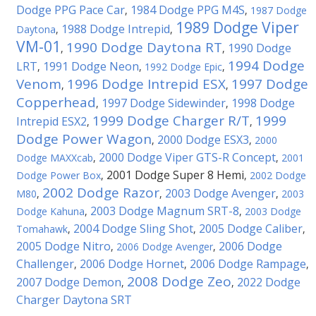
Dodge PPG Pace Car
1984 Dodge PPG M4S
,
,
1987 Dodge
1989 Dodge Viper
1988 Dodge Intrepid
Daytona
,
,
VM-01
1990 Dodge Daytona RT
1990 Dodge
,
,
1994 Dodge
LRT
1991 Dodge Neon
,
,
1992 Dodge Epic
,
Venom
1996 Dodge Intrepid ESX
1997 Dodge
,
,
Copperhead
1997 Dodge Sidewinder
1998 Dodge
,
,
1999 Dodge Charger R/T
1999
Intrepid ESX2
,
,
Dodge Power Wagon
2000 Dodge ESX3
,
,
2000
2000 Dodge Viper GTS-R Concept
Dodge MAXXcab
,
,
2001
2001 Dodge Super 8 Hemi
Dodge Power Box
,
,
2002 Dodge
2002 Dodge Razor
2003 Dodge Avenger
M80
,
,
,
2003
2003 Dodge Magnum SRT-8
Dodge Kahuna
,
,
2003 Dodge
2004 Dodge Sling Shot
2005 Dodge Caliber
Tomahawk
,
,
,
2005 Dodge Nitro
2006 Dodge
,
2006 Dodge Avenger
,
Challenger
2006 Dodge Hornet
2006 Dodge Rampage
,
,
,
2008 Dodge Zeo
2007 Dodge Demon
2022 Dodge
,
,
Charger Daytona SRT