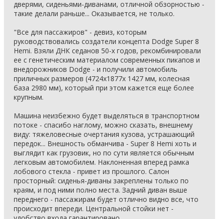
дверями, сиденьями-диванами, отличной обзорностью -
такие делали раньше... Оказывается, не только.
"Все для пассажиров" - девиз, которым
руководствовались создатели концепта Dodge Super 8
Hemi. Взяли ДНК седанов 50-х годов, рекомбинировали
ее с генетическим материалом современных пикапов и
внедорожников Dodge - и получили автомобиль
приличных размеров (4724х1877х 1427 мм, колесная
база 2980 мм), который при этом кажется еще более
крупным.
Машина неизбежно будет выделяться в транспортном
потоке - спасибо наглому, можно сказать, внешнему
виду: тяжеловесные очертания кузова, устрашающий
передок... Внешность обманчива - Super 8 Hemi хоть и
выглядит как грузовик, но по сути является обычным
легковым автомобилем. Наклоненная вперед рамка
лобового стекла - привет из прошлого. Салон
просторный: сиденья-диваны закреплены только по
краям, и под ними полно места. Задний диван выше
переднего - пассажирам будет отлично видно все, что
происходит впереди. Центральной стойки нет -
удобство входа гарантировано...