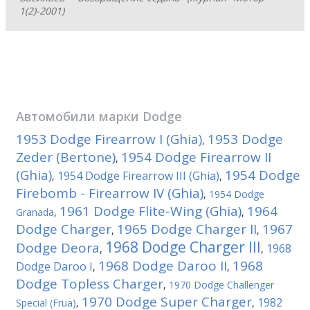
1(2)-2001)
Автомобили марки
Dodge
1953 Dodge Firearrow I (Ghia)
1953 Dodge
,
Zeder (Bertone)
1954 Dodge Firearrow II
,
(Ghia)
1954 Dodge
1954 Dodge Firearrow III (Ghia)
,
,
Firebomb - Firearrow IV (Ghia)
,
1954 Dodge
1961 Dodge Flite-Wing (Ghia)
1964
Granada
,
,
Dodge Charger
1965 Dodge Charger II
1967
,
,
1968 Dodge Charger III
Dodge Deora
1968
,
,
1968 Dodge Daroo II
1968
Dodge Daroo I
,
,
Dodge Topless Charger
,
1970 Dodge Challenger
1970 Dodge Super Charger
1982
Special (Frua)
,
,