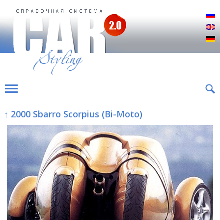
Р
E
D
↑ 2000 Sbarro Scorpius (Bi-Мoto)