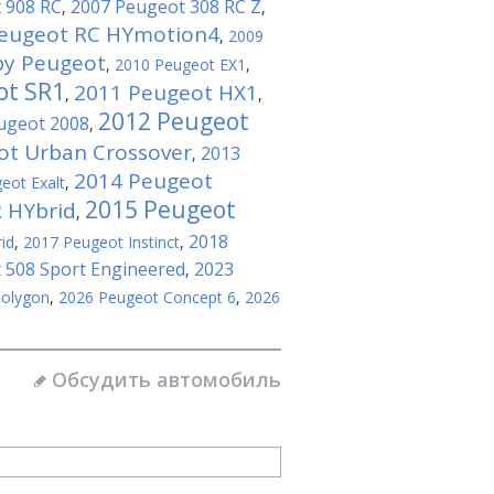
 908 RC
2007 Peugeot 308 RC Z
,
,
eugeot RC HYmotion4
,
2009
by Peugeot
,
2010 Peugeot EX1
,
ot SR1
2011 Peugeot HX1
,
,
2012 Peugeot
ugeot 2008
,
ot Urban Crossover
2013
,
2014 Peugeot
eot Exalt
,
2015 Peugeot
 HYbrid
,
2018
id
,
2017 Peugeot Instinct
,
 508 Sport Engineered
2023
,
Polygon
,
2026 Peugeot Concept 6
,
2026
Обсудить автомобиль