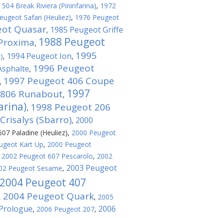
504 Break Riviera (Pininfarina)
,
1972
eugeot Safari (Heuliez)
,
1976 Peugeot
eot Quasar
1985 Peugeot Griffe
,
1988 Peugeot
Proxima
,
1995
1994 Peugeot Ion
)
,
,
1996 Peugeot
Asphalte
,
1997 Peugeot 406 Coupe
,
1997
 806 Runabout
,
arina)
1998 Peugeot 206
,
risalys (Sbarro)
2000
,
07 Paladine (Heuliez)
,
2000 Peugeot
ugeot Kart Up
,
2000 Peugeot
,
2002 Peugeot 607 Pescarolo
,
2002
2003 Peugeot
02 Peugeot Sesame
,
2004 Peugeot 407
2004 Peugeot Quark
,
,
2005
 Prologue
2006
,
2006 Peugeot 207
,