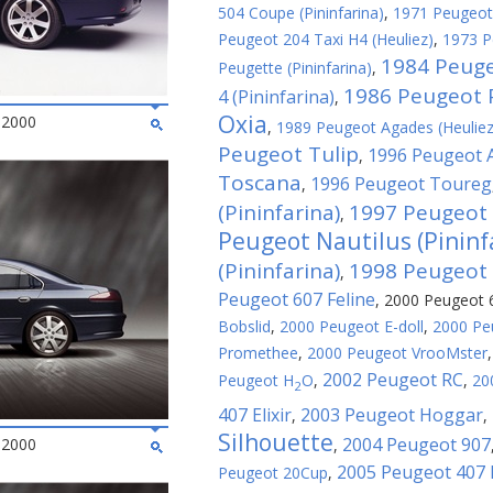
504 Coupe (Pininfarina)
,
1971 Peugeot 
Peugeot 204 Taxi H4 (Heuliez)
,
1973 P
1984 Peug
Peugette (Pininfarina)
,
1986 Peugeot 
4 (Pininfarina)
,
Oxia
 2000
,
1989 Peugeot Agades (Heuliez
Peugeot Tulip
1996 Peugeot 
,
Toscana
1996 Peugeot Toureg
,
(Pininfarina)
1997 Peugeot
,
Peugeot Nautilus (Pininf
(Pininfarina)
1998 Peugeot C
,
Peugeot 607 Feline
,
2000 Peugeot 6
Bobslid
,
2000 Peugeot E-doll
,
2000 Pe
Promethee
,
2000 Peugeot VrooMster
2002 Peugeot RC
Peugeot H
O
,
,
20
2
407 Elixir
2003 Peugeot Hoggar
,
,
Silhouette
2004 Peugeot 907
 2000
,
2005 Peugeot 407
Peugeot 20Cup
,