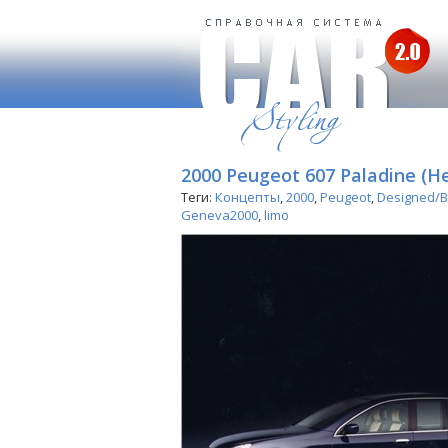
2000 Peugeot 607 Paladine (He
Теги:
Концепты
,
2000
,
Peugeot
,
Designed/Bu
Geneva2000
,
limo