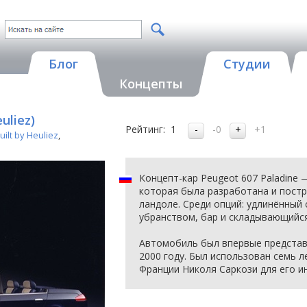
Блог
Студии
Концепты
uliez)
Рейтинг:
1
-0
+1
ilt by Heuliez
,
Концепт-кар Peugeot 607 Paladine 
которая была разработана и постро
ландоле. Среди опций: удлинённый
убранством, бар и складывающийся
Автомобиль был впервые представ
2000 году. Был использован семь 
Франции Николя Саркози для его ин