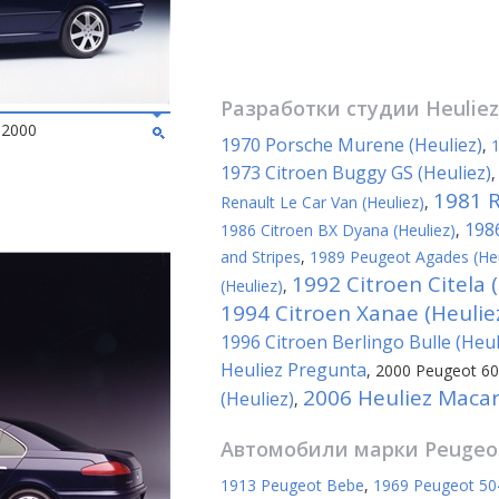
Разработки студии
Heuliez
 2000
1970 Porsche Murene (Heuliez)
,
1
1973 Citroen Buggy GS (Heuliez)
1981 R
Renault Le Car Van (Heuliez)
,
1986
1986 Citroen BX Dyana (Heuliez)
,
and Stripes
,
1989 Peugeot Agades (Heu
1992 Citroen Citela 
(Heuliez)
,
1994 Citroen Xanae (Heulie
1996 Citroen Berlingo Bulle (Heul
Heuliez Pregunta
,
2000 Peugeot 607
2006 Heuliez Maca
(Heuliez)
,
Автомобили марки
Peugeo
1913 Peugeot Bebe
,
1969 Peugeot 504 