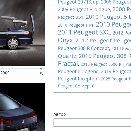
Peugeot 207 RCup
2006 Peugeot
,
2008 P
2008 Peugeot Prologue
,
2010 Peugeot 5 
Peugeot BB1
,
2010 Peuge
2010 Peugeot HR1
,
2011 Peugeot SXC
2012 Pe
,
Onyx
2012 Peugeot Peuge
,
Peugeot 308 R Concept
,
2014 Peug
Quartz
2015 Peugeot 308 R
,
Fractal
,
2016 Peugeot L500 R HYbr
Peugeot e-Legend
2019 Peugeot
,
 2000
Peugeot Inception
,
2025 Peugeot 
Peugeot Concept 8
Автор