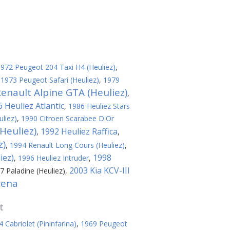
972 Peugeot 204 Taxi H4 (Heuliez)
,
,
1973 Peugeot Safari (Heuliez)
,
1979
enault Alpine GTA (Heuliez)
,
 Heuliez Atlantic
,
1986 Heuliez Stars
liez)
,
1990 Citroen Scarabee D'Or
(Heuliez)
1992 Heuliez Raffica
,
,
z)
,
1994 Renault Long Cours (Heuliez)
,
iez)
1998
,
1996 Heuliez Intruder
,
2003 Kia KCV-III
 Paladine (Heuliez)
,
rena
t
Cabriolet (Pininfarina)
,
1969 Peugeot