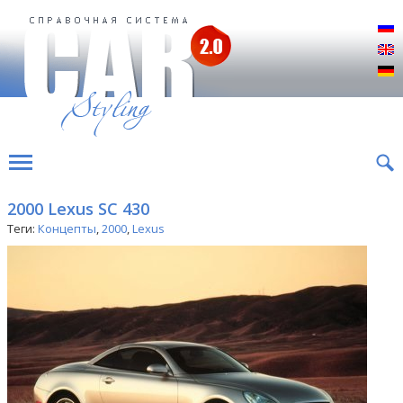
Р
E
D
2000 Lexus SC 430
Теги:
Концепты
,
2000
,
Lexus