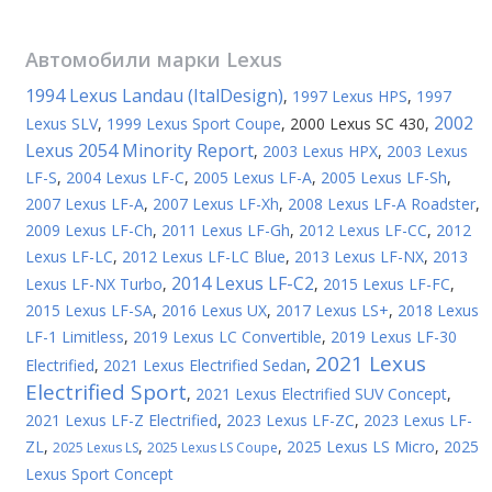
Автомобили марки
Lexus
1994 Lexus Landau (ItalDesign)
,
1997 Lexus HPS
,
1997
2002
Lexus SLV
,
1999 Lexus Sport Coupe
,
2000 Lexus SC 430
,
Lexus 2054 Minority Report
,
2003 Lexus HPX
,
2003 Lexus
LF-S
,
2004 Lexus LF-C
,
2005 Lexus LF-A
,
2005 Lexus LF-Sh
,
2007 Lexus LF-A
,
2007 Lexus LF-Xh
,
2008 Lexus LF-A Roadster
,
2009 Lexus LF-Ch
,
2011 Lexus LF-Gh
,
2012 Lexus LF-CC
,
2012
Lexus LF-LC
,
2012 Lexus LF-LC Blue
,
2013 Lexus LF-NX
,
2013
2014 Lexus LF-C2
Lexus LF-NX Turbo
,
,
2015 Lexus LF-FC
,
2015 Lexus LF-SA
,
2016 Lexus UX
,
2017 Lexus LS+
,
2018 Lexus
LF-1 Limitless
,
2019 Lexus LC Convertible
,
2019 Lexus LF-30
2021 Lexus
Electrified
,
2021 Lexus Electrified Sedan
,
Electrified Sport
,
2021 Lexus Electrified SUV Concept
,
2021 Lexus LF-Z Electrified
,
2023 Lexus LF-ZC
,
2023 Lexus LF-
ZL
,
,
,
2025 Lexus LS Micro
,
2025
2025 Lexus LS
2025 Lexus LS Coupe
Lexus Sport Concept