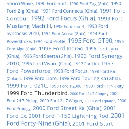
ShocccWave
1990 Ford Surf
1990
,
,
1990 Ford Zag (Ghia)
,
1991 Ford
Ford Zig (Ghia)
1991 Ford Connecta (Ghia)
,
,
1992 Ford Focus (Ghia)
Contour
1993 Ford
,
,
Mustang Mach III
1993 Ford
,
1993 Ford sub-B
,
Synthesis 2010
,
1994 Ford Arioso (Ghia)
,
1994 Ford
1995 Ford GT90
PowerStroke
,
1994 Ford Profile
,
,
1996
1996 Ford IndiGo
1996 Ford Lynx
Ford Alpe (Ghia)
,
,
1996 Ford Synergy
(Ghia)
1996 Ford Saetta (Ghia)
,
,
2010
1997
1996 Ford Vivace (Ghia)
,
,
1997 Ford Ka
,
Ford Powerforce
1998 Ford Focus
,
,
1998 Ford Ka
1998 Ford Libre
1998 Ford Touring Ka (Ghia)
(Colani)
,
,
,
1999 Ford 021C
,
1999 Ford P2000
,
1999 Ford TH!NK city
,
1999 Ford Thunderbird
,
,
2000
2000 Ford 24.7 Coupe
Ford 24.7 Pickup
,
2000 Ford 24.7 Wagon
,
,
2000
2000 Ford Equator
2000 Ford Street Ka (Ghia)
2001
Ford Prodigy
,
,
2001
Ford Ex
2001 Ford F-150 Lightning Rod
,
,
Ford Forty-Nine (Ghia)
2001 Ford Start
,