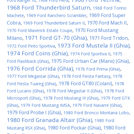
Ford Ranger III
,
1968 Ford Fiera
,
,
1968 Ford Thunderbird Saturn
,
1968 Ford Torino
1969 Ford Super
Machete
,
1969 Ford Ranchero Scrambler
,
Cobra
1970 Ford Mach II
,
1969 Ford Thunderbird Saturn II
,
,
1970 Ford Mustang
1970 Ford Maverick Estate Coupe
,
1971 Ford GT-70 (Ghia)
Milano
1971 Ford Tridon
,
,
,
1973 Ford Mustela II (Ghia)
1972 Ford Pinto Sportiva
,
,
1974 Ford Coins (Ghia)
,
1974 Ford Sportiva II
,
1975
1975 Ford Urban Car (Manx) (Ghia)
Ford Flashback (Ghia)
,
,
1976 Ford Corrida (Ghia)
,
1976 Ford Prima (Ghia)
,
1977 Ford Megastar (Ghia)
,
1978 Ford Fiesta Fantasy
,
1978
1978 Ford GT80 (Colani)
Ford Fiesta Tuareg (Ghia)
,
,
1978
Ford Lucano (Ghia)
,
1978 Ford Megastar II (Ghia)
,
1978 Ford
Microsport (Ghia)
,
1978 Ford Mustang III (Ghia)
,
1979 Ford GTK
(Ghia)
,
1979 Ford Mustang IMSA
,
1979 Ford Navarre (Ghia)
,
1979 Ford Probe I (Ghia)
,
1980 Ford Bronco Montana Lobo
,
1980 Ford Granada Altair (Ghia)
,
1980 Ford
1980 Ford Pockar (Ghia)
1980 Ford
Mustang RSX (Ghia)
,
,