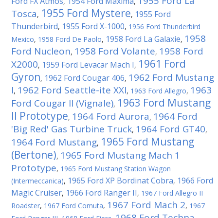
1955 Ford La
Ford FX Atmos
1954 Ford Maxima
,
,
1955 Ford Mystere
Tosca
1955 Ford
,
,
Thunderbird
1955 Ford X-1000
,
,
1956 Ford Thunderbird
1958
1958 Ford La Galaxie
Mexico
,
1958 Ford De Paolo
,
,
Ford Nucleon
1958 Ford Volante
1958 Ford
,
,
1961 Ford
X2000
1959 Ford Levacar Mach I
,
,
Gyron
1962 Ford Mustang
1962 Ford Cougar 406
,
,
I
1962 Ford Seattle-ite XXI
1963
,
,
1963 Ford Allegro
,
1963 Ford Mustang
Ford Cougar II (Vignale)
,
II Prototype
1964 Ford Aurora
1964 Ford
,
,
'Big Red' Gas Turbine Truck
1964 Ford GT40
,
,
1965 Ford Mustang
1964 Ford Mustang
,
(Bertone)
1965 Ford Mustang Mach 1
,
Prototype
,
1965 Ford Mustang Station Wagon
1965 Ford XP Bordinat Cobra
1966 Ford
(Intermeccanica)
,
,
Magic Cruiser
1966 Ford Ranger II
,
,
1967 Ford Allegro II
1967 Ford Mach 2
Roadster
,
1967 Ford Comuta
,
,
1967
1968 Ford Techna