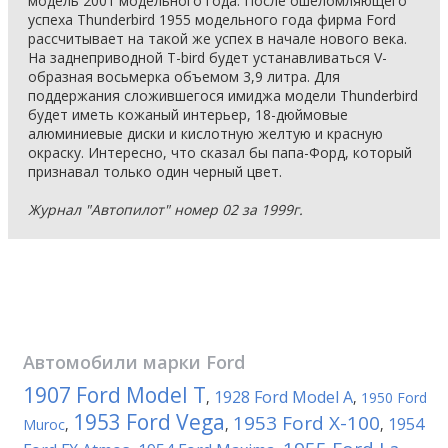
модель 2001 модельного года. После ошеломляющего
успеха Thunderbird 1955 модельного года фирма Ford
рассчитывает на такой же успех в начале нового века.
На заднеприводной T-bird будет устанавливаться V-
образная восьмерка объемом 3,9 литра. Для
поддержания сложившегося имиджа модели Thunderbird
будет иметь кожаный интерьер, 18-дюймовые
алюминиевые диски и кислотную желтую и красную
окраску. Интересно, что сказал бы папа-Форд, который
признавал только один черный цвет.
Журнал "Автопилот" номер 02 за 1999г.
Автомобили марки
Ford
1907 Ford Model T
1928 Ford Model A
,
,
1950 Ford
1953 Ford Vega
1953 Ford X-100
1954
Muroc
,
,
,