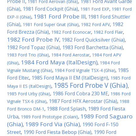
Probe II
1981 Ford Avant Garde
,
1981 Ford Aerovan (Ghia)
,
(Ghia)
1981 Ford Cockpit (Ghia)
,
,
1981 Ford EXP
,
1981 Ford
1981 Ford Probe III
1981 Ford Shuttler
EXP-II (Ghia)
,
,
(Ghia)
1982
,
1981 Ford Super Gnat (Ghia)
,
1982 Ford AFV
,
Ford Brezza (Ghia)
,
1982 Ford Econocar
,
1982 Ford Flair
,
1982 Ford Probe IV
1982 Ford Quicksilver (Ghia)
,
,
1982 Ford Topaz (Ghia)
1983 Ford Barchetta (Ghia)
,
,
1983 Ford Trio (Ghia)
,
1984 Ford Aerostar
,
1984 Ford APV
1984 Ford Maya (ItalDesign)
(Ghia)
,
,
1984 Ford
1985
Vignale Mustang (Ghia)
,
1984 Ford Vignale TSX-4 (Ghia)
,
Ford Eltec
1985 Ford Maya II EM (ItalDesign)
,
,
1985 Ford
1985 Ford Probe V (Ghia)
Maya II ES (ItalDesign)
,
,
1986 Ford Cobra 230 ME
1985 Ford Urby (Ghia)
,
,
1986 Ford
1987 Ford HFX Aerostar (Ghia)
Vignale TSX-6 (Ghia)
,
,
1988
1988 Ford Splash
1989 Ford Fiesta
Ford Bronco DM-1
,
,
1989 Ford Saguaro
Urba
,
1989 Ford Prototype (Colani)
,
(Ghia)
1989 Ford Via (Ghia)
1990 Ford F-150
,
,
Street
1990 Ford Fiesta Bebop (Ghia)
1990 Ford
,
,