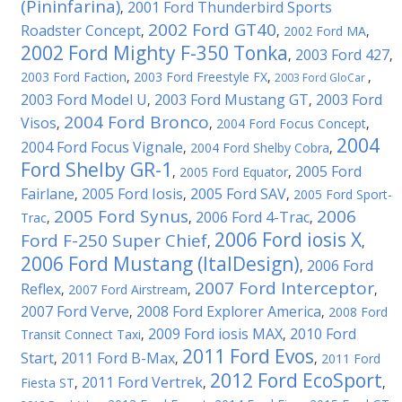
(Pininfarina)
2001 Ford Thunderbird Sports
,
2002 Ford GT40
Roadster Concept
,
,
2002 Ford MA
,
2002 Ford Mighty F-350 Tonka
2003 Ford 427
,
,
2003 Ford Faction
,
2003 Ford Freestyle FX
,
,
2003 Ford GloCar
2003 Ford Model U
2003 Ford Mustang GT
2003 Ford
,
,
2004 Ford Bronco
Visos
,
,
2004 Ford Focus Concept
,
2004
2004 Ford Focus Vignale
,
2004 Ford Shelby Cobra
,
Ford Shelby GR-1
2005 Ford
,
2005 Ford Equator
,
Fairlane
2005 Ford Iosis
2005 Ford SAV
,
,
,
2005 Ford Sport-
2005 Ford Synus
2006
2006 Ford 4-Trac
Trac
,
,
,
2006 Ford iosis X
Ford F-250 Super Chief
,
,
2006 Ford Mustang (ItalDesign)
2006 Ford
,
2007 Ford Interceptor
Reflex
,
2007 Ford Airstream
,
,
2007 Ford Verve
2008 Ford Explorer America
,
,
2008 Ford
2009 Ford iosis MAX
2010 Ford
Transit Connect Taxi
,
,
2011 Ford Evos
Start
2011 Ford B-Max
,
,
,
2011 Ford
2012 Ford EcoSport
2011 Ford Vertrek
Fiesta ST
,
,
,