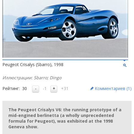
Peugeot Crisalys (Sbarro), 1998
Иллюстрации: Sbarro; Dingo
Рейтинг:
30
-1
+31
Комментариев (
1
)
The Peugeot Crisalys V6: the running prototype of a
mid-engined berlinetta (a wholly unprecedented
formula for Peugeot), was exhibited at the 1998
Geneva show.