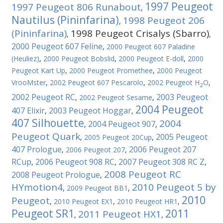
1997 Peugeot
1997 Peugeot 806 Runabout
,
Nautilus (Pininfarina)
1998 Peugeot 206
,
(Pininfarina)
1998 Peugeot Crisalys (Sbarro)
,
,
2000 Peugeot 607 Feline
,
2000 Peugeot 607 Paladine
(Heuliez)
,
2000 Peugeot Bobslid
,
2000 Peugeot E-doll
,
2000
Peugeot Kart Up
,
2000 Peugeot Promethee
,
2000 Peugeot
VrooMster
,
2002 Peugeot 607 Pescarolo
,
2002 Peugeot H
O
,
2
2002 Peugeot RC
2003 Peugeot
,
2002 Peugeot Sesame
,
2004 Peugeot
407 Elixir
2003 Peugeot Hoggar
,
,
407 Silhouette
2004
2004 Peugeot 907
,
,
Peugeot Quark
2005 Peugeot
,
2005 Peugeot 20Cup
,
407 Prologue
2006 Peugeot 207
,
2006 Peugeot 207
,
RCup
2006 Peugeot 908 RC
2007 Peugeot 308 RC Z
,
,
,
2008 Peugeot RC
2008 Peugeot Prologue
,
HYmotion4
2010 Peugeot 5 by
,
2009 Peugeot BB1
,
2010
Peugeot
,
2010 Peugeot EX1
,
2010 Peugeot HR1
,
Peugeot SR1
2011
2011 Peugeot HX1
,
,