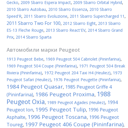
Gecko
,
2009 Sbarro Espera Impact
,
2009 Sbarro Orbital Hybrid
,
2010 Sbarro Autobau
,
2010 Sbarro Essenza
,
2010 Sbarro
Speed'R
,
2011 Sbarro Evoluzione
,
2011 Sbarro Supercharged 11
,
2011 Sbarro Two For 100
,
2012 Sbarro Eight
,
2013 Sbarro
ES-13 Fleche Rouge
,
2013 Sbarro React'EV
,
2014 Sbarro Grand
Prix
,
2014 Sbarro Sparta
Автомобили марки
Peugeot
1913 Peugeot Bebe
,
1969 Peugeot 504 Cabriolet (Pininfarina)
,
1969 Peugeot 504 Coupe (Pininfarina)
,
1971 Peugeot 504 Break
Riviera (Pininfarina)
,
1972 Peugeot 204 Taxi H4 (Heuliez)
,
1973
Peugeot Safari (Heuliez)
,
1976 Peugeot Peugette (Pininfarina)
,
1984 Peugeot Quasar
1985 Peugeot Griffe 4
,
1988
1986 Peugeot Proxima
(Pininfarina)
,
,
Peugeot Oxia
1994
,
1989 Peugeot Agades (Heuliez)
,
1995 Peugeot Tulip
Peugeot Ion
1996 Peugeot
,
,
1996 Peugeot Toscana
Asphalte
1996 Peugeot
,
,
1997 Peugeot 406 Coupe (Pininfarina)
Toureg
,
,