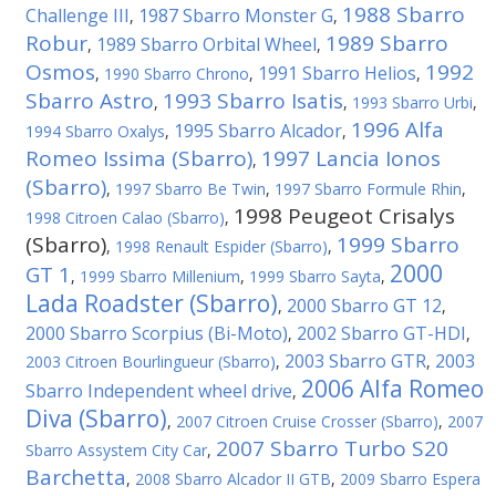
1988 Sbarro
Challenge III
1987 Sbarro Monster G
,
,
Robur
1989 Sbarro
1989 Sbarro Orbital Wheel
,
,
Osmos
1992
1991 Sbarro Helios
,
1990 Sbarro Chrono
,
,
Sbarro Astro
1993 Sbarro Isatis
,
,
1993 Sbarro Urbi
,
1996 Alfa
1995 Sbarro Alcador
1994 Sbarro Oxalys
,
,
Romeo Issima (Sbarro)
1997 Lancia Ionos
,
(Sbarro)
,
1997 Sbarro Be Twin
,
1997 Sbarro Formule Rhin
,
1998 Peugeot Crisalys
1998 Citroen Calao (Sbarro)
,
(Sbarro)
1999 Sbarro
,
1998 Renault Espider (Sbarro)
,
2000
GT 1
,
1999 Sbarro Millenium
,
1999 Sbarro Sayta
,
Lada Roadster (Sbarro)
2000 Sbarro GT 12
,
,
2000 Sbarro Scorpius (Bi-Мoto)
2002 Sbarro GT-HDI
,
,
2003 Sbarro GTR
2003
2003 Citroen Bourlingueur (Sbarro)
,
,
2006 Alfa Romeo
Sbarro Independent wheel drive
,
Diva (Sbarro)
,
2007 Citroen Cruise Crosser (Sbarro)
,
2007
2007 Sbarro Turbo S20
Sbarro Assystem City Car
,
Barchetta
,
2008 Sbarro Alcador II GTB
,
2009 Sbarro Espera