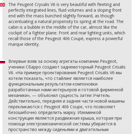
The Peugeot Crysalis V6 is very beautiful with fleeting and
perfectly integrated lines, fluid volumes and a sloping front
end with the mass bunched slightly forward, as though
accentuating a natural propensity to spring at the road. The
cabin is a bubble in the middle of the car, almost like the
cockpit of a fighter plane. Front and rear lighting units, which
recall those of the Peugeot 406 Coupé, express a powerful
marque identity.
Впервые взяв за основу агрегаты компании Peugeot,
ученики Сбарро создают заднемоторный Peugeot Crisalis
V6. «На примере проектирования Peugeot Crisalis V6 мы
хотели показать, что стайлинг является наиболее
функциональным результатом компоновки
разработанных нами интерьеров и готовой фирменной
механики», — объяснил сущность затеи Учитель.
Действительно, передняя и задняя части новой машины
перекликаются с Peugeot 406 Coupe, что позволяет
безошибочно определить марку. Изюминкой
конструкции является раздвижная крыша, которая при
помощи электромеханической системы убирается в
пространство между сиденьями и двигательным