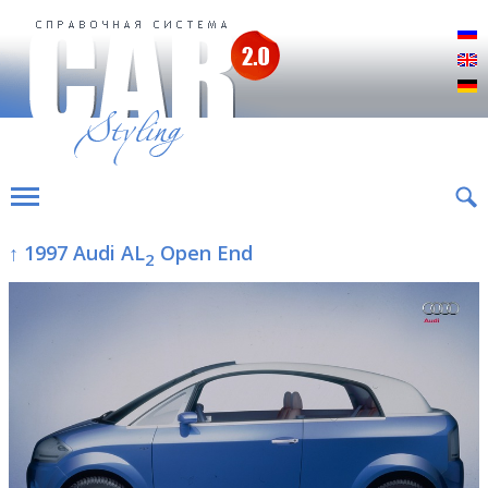
Р
E
D
↑ 1997 Audi AL
Open End
2