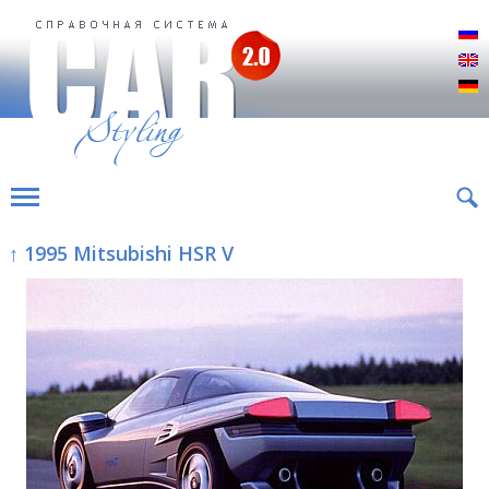
Р
E
D
↑ 1995 Mitsubishi HSR V