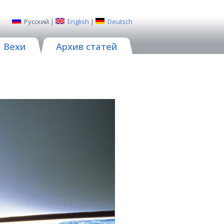
Русский
|
English
|
Deutsch
Вехи
Архив статей