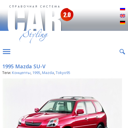
Р
E
D
1995 Mazda SU-V
Теги:
Концепты
,
1995
,
Mazda
,
Tokyo95