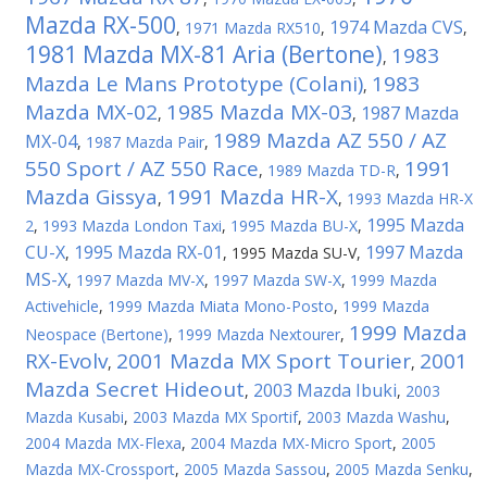
Mazda RX-500
1974 Mazda CVS
,
1971 Mazda RX510
,
,
1981 Mazda MX-81 Aria (Bertone)
1983
,
Mazda Le Mans Prototype (Colani)
1983
,
Mazda MX-02
1985 Mazda MX-03
1987 Mazda
,
,
1989 Mazda AZ 550 / AZ
MX-04
,
1987 Mazda Pair
,
550 Sport / AZ 550 Race
1991
,
1989 Mazda TD-R
,
Mazda Gissya
1991 Mazda HR-X
,
,
1993 Mazda HR-X
1995 Mazda
2
,
1993 Mazda London Taxi
,
1995 Mazda BU-X
,
CU-X
1995 Mazda RX-01
1997 Mazda
,
,
1995 Mazda SU-V
,
MS-X
,
1997 Mazda MV-X
,
1997 Mazda SW-X
,
1999 Mazda
Activehicle
,
1999 Mazda Miata Mono-Posto
,
1999 Mazda
1999 Mazda
Neospace (Bertone)
,
1999 Mazda Nextourer
,
RX-Evolv
2001 Mazda MX Sport Tourier
2001
,
,
Mazda Secret Hideout
2003 Mazda Ibuki
,
,
2003
Mazda Kusabi
,
2003 Mazda MX Sportif
,
2003 Mazda Washu
,
2004 Mazda MX-Flexa
,
2004 Mazda MX-Micro Sport
,
2005
Mazda MX-Crossport
,
2005 Mazda Sassou
,
2005 Mazda Senku
,