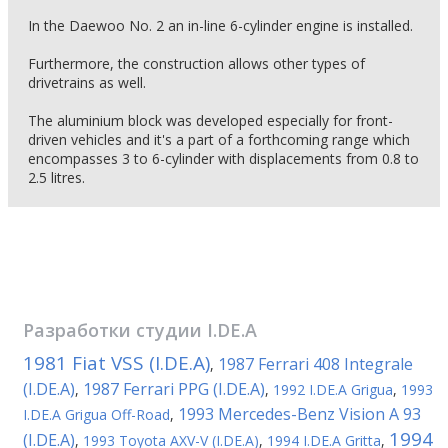
In the Daewoo No. 2 an in-line 6-cylinder engine is installed.
Furthermore, the construction allows other types of
drivetrains as well.
The aluminium block was developed especially for front-
driven vehicles and it's a part of a forthcoming range which
encompasses 3 to 6-cylinder with displacements from 0.8 to
2.5 litres.
Разработки студии
I.DE.A
1981 Fiat VSS (I.DE.A)
1987 Ferrari 408 Integrale
,
(I.DE.A)
1987 Ferrari PPG (I.DE.A)
,
,
1992 I.DE.A Grigua
,
1993
1993 Mercedes-Benz Vision A 93
I.DE.A Grigua Off-Road
,
1994
(I.DE.A)
,
1993 Toyota AXV-V (I.DE.A)
,
1994 I.DE.A Gritta
,