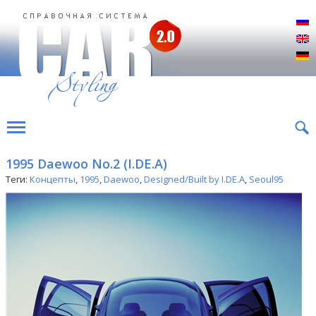
Р
E
D
1995 Daewoo No.2 (I.DE.A)
Теги:
Концепты
,
1995
,
Daewoo
,
Designed/Built by I.DE.A
,
Seoul95