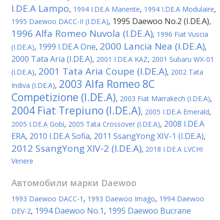
I.DE.A Lampo
,
1994 I.DE.A Manente
,
1994 I.DE.A Modulaire
,
1995 Daewoo No.2 (I.DE.A)
1995 Daewoo DACC-II (I.DE.A)
,
,
1996 Alfa Romeo Nuvola (I.DE.A)
,
1996 Fiat Vuscia
2000 Lancia Nea (I.DE.A)
1999 I.DE.A One
(I.DE.A)
,
,
,
2000 Tata Aria (I.DE.A)
,
2001 I.DE.A KAZ
,
2001 Subaru WX-01
2001 Tata Aria Coupe (I.DE.A)
(I.DE.A)
,
,
2002 Tata
2003 Alfa Romeo 8C
Indiva (I.DE.A)
,
Competizione (I.DE.A)
,
2003 Fiat Marrakech (I.DE.A)
,
2004 Fiat Trepiuno (I.DE.A)
,
2005 I.DE.A Emerald
,
2008 I.DE.A
2005 I.DE.A Gobi
,
2005 Tata Crossover (I.DE.A)
,
ERA
2010 I.DE.A Sofia
2011 SsangYong XIV-1 (I.DE.A)
,
,
,
2012 SsangYong XIV-2 (I.DE.A)
,
2018 I.DE.A LVCHI
Venere
Автомобили марки
Daewoo
1993 Daewoo DACC-1
,
1993 Daewoo Imago
,
1994 Daewoo
1994 Daewoo No.1
1995 Daewoo Bucrane
DEV-2
,
,