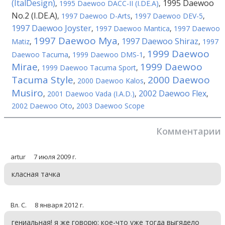
(ItalDesign)
1995 Daewoo
,
1995 Daewoo DACC-II (I.DE.A)
,
No.2 (I.DE.A)
,
1997 Daewoo D-Arts
,
1997 Daewoo DEV-5
,
1997 Daewoo Joyster
,
1997 Daewoo Mantica
,
1997 Daewoo
1997 Daewoo Mya
1997 Daewoo Shiraz
Matiz
,
,
,
1997
1999 Daewoo
Daewoo Tacuma
,
1999 Daewoo DMS-1
,
Mirae
1999 Daewoo
,
1999 Daewoo Tacuma Sport
,
Tacuma Style
2000 Daewoo
,
2000 Daewoo Kalos
,
Musiro
2002 Daewoo Flex
,
2001 Daewoo Vada (I.A.D.)
,
,
2002 Daewoo Oto
,
2003 Daewoo Scope
Комментарии
artur
7 июля 2009 г.
класная тачка
Вл. С.
8 января 2012 г.
гениальная! я же говорю: кое-что уже тогда выгядело