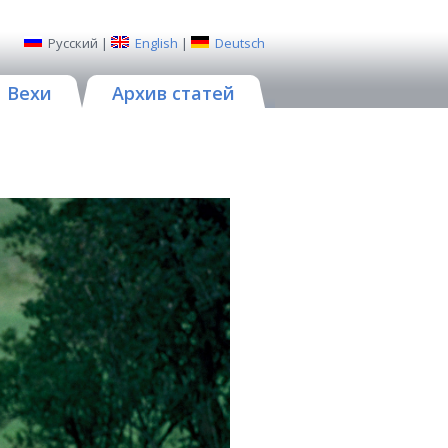
Русский
|
English
|
Deutsch
Вехи
Архив статей