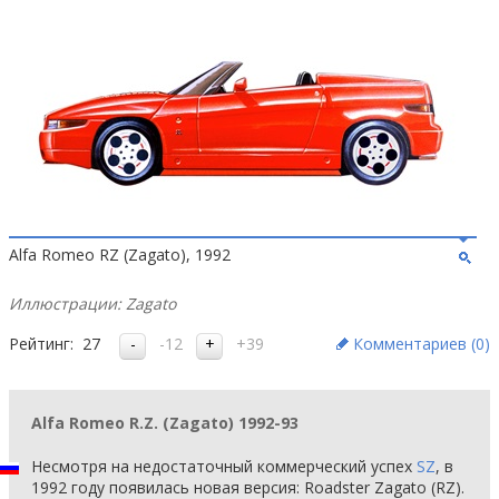
Alfa Romeo RZ (Zagato), 1992
Иллюстрации: Zagato
Рейтинг:
27
-12
+39
Комментариев (
0
)
Alfa Romeo R.Z. (Zagato) 1992-93
Несмотря на недостаточный коммерческий успех
SZ
, в
1992 году появилась новая версия: Roadster Zagato (RZ).