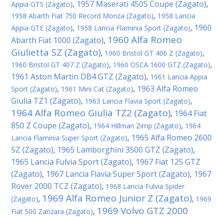
1957 Maserati 450S Coupe (Zagato)
Appia GTS (Zagato)
,
,
1958 Abarth Fiat 750 Record Monza (Zagato)
,
1958 Lancia
1960
Appia GTE (Zagato)
,
1958 Lancia Flaminia Sport (Zagato)
,
1960 Alfa Romeo
Abarth Fiat 1000 (Zagato)
,
Giulietta SZ (Zagato)
,
1960 Bristol GT 406 Z (Zagato)
,
1960 Bristol GT 407 Z (Zagato)
,
1960 OSCA 1600 GTZ (Zagato)
,
1961 Aston Martin DB4 GTZ (Zagato)
,
1961 Lancia Appia
1963 Alfa Romeo
Sport (Zagato)
,
1961 Mini Cat (Zagato)
,
Giulia TZ1 (Zagato)
,
1963 Lancia Flavia Sport (Zagato)
,
1964 Alfa Romeo Giulia TZ2 (Zagato)
1964 Fiat
,
850 Z Coupe (Zagato)
,
1964 Hillman Zimp (Zagato)
,
1964
1965 Alfa Romeo 2600
Lancia Flaminia Super Sport (Zagato)
,
SZ (Zagato)
1965 Lamborghini 3500 GTZ (Zagato)
,
,
1965 Lancia Fulvia Sport (Zagato)
1967 Fiat 125 GTZ
,
(Zagato)
1967 Lancia Flavia Super Sport (Zagato)
1967
,
,
Rover 2000 TCZ (Zagato)
,
1968 Lancia Fulvia Spider
1969 Alfa Romeo Junior Z (Zagato)
(Zagato)
,
,
1969
1969 Volvo GTZ 2000
Fiat 500 Zanzara (Zagato)
,