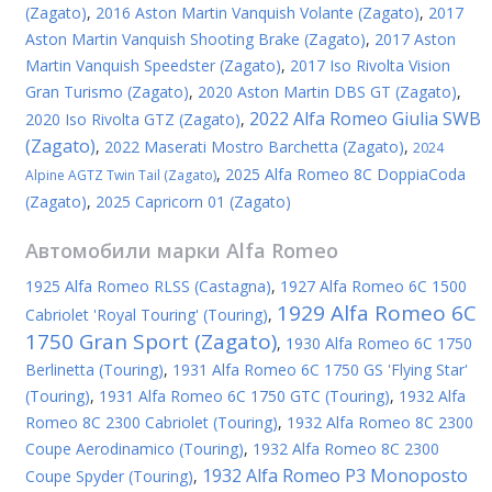
(Zagato)
,
2016 Aston Martin Vanquish Volante (Zagato)
,
2017
Aston Martin Vanquish Shooting Brake (Zagato)
,
2017 Aston
Martin Vanquish Speedster (Zagato)
,
2017 Iso Rivolta Vision
Gran Turismo (Zagato)
,
2020 Aston Martin DBS GT (Zagato)
,
2022 Alfa Romeo Giulia SWB
2020 Iso Rivolta GTZ (Zagato)
,
(Zagato)
,
2022 Maserati Mostro Barchetta (Zagato)
,
2024
,
2025 Alfa Romeo 8C DoppiaCoda
Alpine AGTZ Twin Tail (Zagato)
(Zagato)
,
2025 Capricorn 01 (Zagato)
Автомобили марки
Alfa Romeo
1925 Alfa Romeo RLSS (Castagna)
,
1927 Alfa Romeo 6C 1500
1929 Alfa Romeo 6C
Cabriolet 'Royal Touring' (Touring)
,
1750 Gran Sport (Zagato)
,
1930 Alfa Romeo 6C 1750
Berlinetta (Touring)
,
1931 Alfa Romeo 6C 1750 GS 'Flying Star'
(Touring)
,
1931 Alfa Romeo 6C 1750 GTC (Touring)
,
1932 Alfa
Romeo 8C 2300 Cabriolet (Touring)
,
1932 Alfa Romeo 8C 2300
Coupe Aerodinamico (Touring)
,
1932 Alfa Romeo 8C 2300
1932 Alfa Romeo P3 Monoposto
Coupe Spyder (Touring)
,