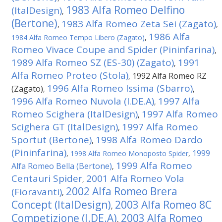
1983 Alfa Romeo Delfino
(ItalDesign)
,
(Bertone)
1983 Alfa Romeo Zeta Sei (Zagato)
,
,
1986 Alfa
1984 Alfa Romeo Tempo Libero (Zagato)
,
Romeo Vivace Coupe and Spider (Pininfarina)
,
1989 Alfa Romeo SZ (ES-30) (Zagato)
1991
,
Alfa Romeo Proteo (Stola)
1992 Alfa Romeo RZ
,
1996 Alfa Romeo Issima (Sbarro)
(Zagato)
,
,
1996 Alfa Romeo Nuvola (I.DE.A)
1997 Alfa
,
Romeo Scighera (ItalDesign)
1997 Alfa Romeo
,
Scighera GT (ItalDesign)
1997 Alfa Romeo
,
Sportut (Bertone)
1998 Alfa Romeo Dardo
,
(Pininfarina)
1999
,
1998 Alfa Romeo Monoposto Spider
,
1999 Alfa Romeo
Alfa Romeo Bella (Bertone)
,
Centauri Spider
2001 Alfa Romeo Vola
,
2002 Alfa Romeo Brera
(Fioravanti)
,
Concept (ItalDesign)
2003 Alfa Romeo 8C
,
Competizione (I.DE.A)
2003 Alfa Romeo
,