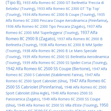
(Tipo B)
,
1933 Alfa Romeo 6C 2300 GT Berlinetta 'Freccia di
Belzebu' (Touring)
,
1933 Alfa Romeo 6C 2300 GT 'Tip Top'
(Touring)
,
1934 Alfa Romeo 6C 2300 B Coupe (Touring)
,
1935
Alfa Romeo 6C 2300 Pescara Coupe Aerodinamica (Pininfarina)
,
1936 Alfa Romeo 6C 2300 Tipo Pescara (Zagato)
,
1937 Alfa
1937 Alfa
Romeo 6C 2300 MM 'Superleggera' (Touring)
,
Romeo 8C 2900 B (Zagato)
,
1937 Alfa Romeo 8C 2900 B
Berlinetta (Touring)
,
1938 Alfa Romeo 6C 2300 B MM Spider
(Touring)
,
1938 Alfa Romeo 8C 2900 B Le Mans Speciale
(Touring)
,
1939 Alfa Romeo 6C 2500 SS Berlinetta Aerodinamica
(Touring)
,
1939 Alfa Romeo 6C 2500 SS Spider-Corsa (Touring)
,
1942 Alfa Romeo 6C 2500 SS Coupe (Bertone)
,
1947 Alfa
Romeo 6C 2500 S Cabriolet (Stabilimenti Farina)
,
1947 Alfa
1947 Alfa Romeo 6C
Romeo 6C 2500 Sport Cabriolet (Ghia)
,
2500 SS Cabriolet (Pininfarina)
,
1948 Alfa Romeo 6C 2500
Sport Cabriolet (Ghia Aigle)
,
1949 Alfa Romeo 2500 SS
Panoramica (Zagato)
,
1949 Alfa Romeo 6C 2500 SS Coupe
1950
(Ghia)
,
1949 Alfa Romeo 6C 2500 SS Villa d’Este (Touring)
,