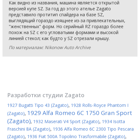
Как видно из названия, машина является открытой
версией купе SZ. За год до этого ателье Zagato
представило протитип спайдера на базе SZ,
выглядящий гораздо изящнее из-за привлекательных,
"женственных" форм. Но серийный RZ гораздо более
похож на SZ с его угловатыми формами и высокой
линией стекол; как будто у SZ отрезали крышу.
По материалам: Nikonow Auto Archive
Разработки студии
Zagato
1927 Bugatti Tipo 43 (Zagato)
,
1928 Rolls-Royce Phantom I
1929 Alfa Romeo 6C 1750 Gran Sport
(Zagato)
,
(Zagato)
,
1932 Maserati V4 Sport (Zagato)
,
1934 Isotta
Fraschini 8A (Zagato)
,
1936 Alfa Romeo 6C 2300 Tipo Pescara
(Zagato)
,
1936 Fiat 500A Topolino Trasformabile (Zagato)
,