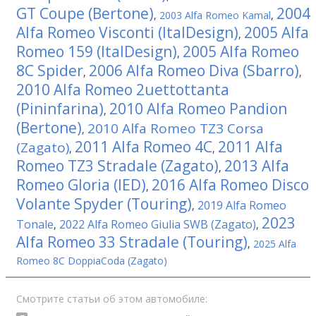
GT Coupe (Bertone)
2004
,
2003 Alfa Romeo Kamal
,
Alfa Romeo Visconti (ItalDesign)
2005 Alfa
,
Romeo 159 (ItalDesign)
2005 Alfa Romeo
,
8C Spider
2006 Alfa Romeo Diva (Sbarro)
,
,
2010 Alfa Romeo 2uettottanta
(Pininfarina)
2010 Alfa Romeo Pandion
,
(Bertone)
2010 Alfa Romeo TZ3 Corsa
,
2011 Alfa Romeo 4C
2011 Alfa
(Zagato)
,
,
Romeo TZ3 Stradale (Zagato)
2013 Alfa
,
Romeo Gloria (IED)
2016 Alfa Romeo Disco
,
Volante Spyder (Touring)
2019 Alfa Romeo
,
2023
Tonale
2022 Alfa Romeo Giulia SWB (Zagato)
,
,
Alfa Romeo 33 Stradale (Touring)
,
2025 Alfa
Romeo 8C DoppiaCoda (Zagato)
Смотрите статьи об этом автомобиле: