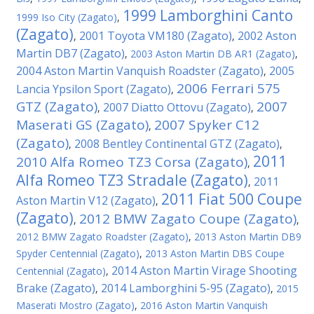
1999 Lamborghini Canto
1999 Iso City (Zagato)
,
(Zagato)
2001 Toyota VM180 (Zagato)
2002 Aston
,
,
Martin DB7 (Zagato)
,
2003 Aston Martin DB AR1 (Zagato)
,
2004 Aston Martin Vanquish Roadster (Zagato)
2005
,
2006 Ferrari 575
Lancia Ypsilon Sport (Zagato)
,
GTZ (Zagato)
2007
2007 Diatto Ottovu (Zagato)
,
,
Maserati GS (Zagato)
2007 Spyker C12
,
(Zagato)
2008 Bentley Continental GTZ (Zagato)
,
,
2011
2010 Alfa Romeo TZ3 Corsa (Zagato)
,
Alfa Romeo TZ3 Stradale (Zagato)
2011
,
2011 Fiat 500 Coupe
Aston Martin V12 (Zagato)
,
(Zagato)
2012 BMW Zagato Coupe (Zagato)
,
,
2012 BMW Zagato Roadster (Zagato)
,
2013 Aston Martin DB9
Spyder Centennial (Zagato)
,
2013 Aston Martin DBS Coupe
2014 Aston Martin Virage Shooting
Centennial (Zagato)
,
Brake (Zagato)
2014 Lamborghini 5-95 (Zagato)
,
,
2015
Maserati Mostro (Zagato)
,
2016 Aston Martin Vanquish