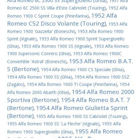
Alfa Romeo 6C 2500 SS Supergioiello (Ghia)
,
1951 Alfa
Romeo 6C 2500 SS Villa d’Este Cabriolet (Touring)
,
1952 Alfa
1952 Alfa
Romeo 1900 C Sprint Coupe (Pininfarina)
,
Romeo C52 Disco Volante (Touring)
,
1953 Alfa
Romeo 1900 'Gazzella' (Boneschi)
,
1953 Alfa Romeo 1900
Sprint (Vignale)
,
1953 Alfa Romeo 1900 Sprint Supergioiello
(Ghia)
,
1953 Alfa Romeo 1900 SS (Vignale)
,
1953 Alfa Romeo
1900 Supersonic Conrero (Ghia)
,
1953 Alfa Romeo 1900C
1953 Alfa Romeo B.A.T.
Convertible 'Astral' (Boneschi)
,
5 (Bertone)
,
1954 Alfa Romeo 1900 CS Speciale (Ghia)
,
1954 Alfa Romeo 1900 SS (Ghia)
,
1954 Alfa Romeo 1900 SSZ
(Zagato)
,
1954 Alfa Romeo 1900 TI Coupe (Pininfarina)
,
1954
1954 Alfa Romeo 2000
Alfa Romeo 2000 Abarth (Ghia)
,
Sportiva (Bertone)
1954 Alfa Romeo B.A.T. 7
,
(Bertone)
1954 Alfa Romeo Giulietta Sprint
,
(Bertone)
,
1955 Alfa Romeo 1900 SS Cabriolet (Touring)
,
1955 Alfa Romeo 1900 SS 'La Fleche' (Vignale)
,
1955 Alfa
1955 Alfa Romeo
Romeo 1900 Supergioiello (Ghia)
,