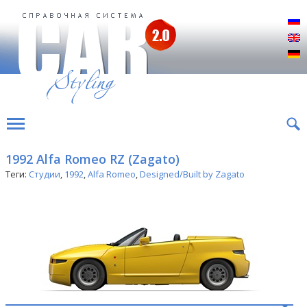
Р
E
D
1992 Alfa Romeo RZ (Zagato)
Теги:
Студии
,
1992
,
Alfa Romeo
,
Designed/Built by Zagato