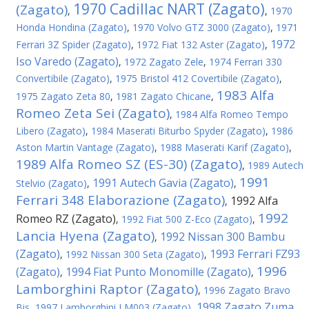
1970 Cadillac NART (Zagato)
(Zagato)
,
,
1970
Honda Hondina (Zagato)
,
1970 Volvo GTZ 3000 (Zagato)
,
1971
1972
Ferrari 3Z Spider (Zagato)
,
1972 Fiat 132 Aster (Zagato)
,
Iso Varedo (Zagato)
,
1972 Zagato Zele
,
1974 Ferrari 330
Convertibile (Zagato)
,
1975 Bristol 412 Covertibile (Zagato)
,
1983 Alfa
1975 Zagato Zeta 80
,
1981 Zagato Chicane
,
Romeo Zeta Sei (Zagato)
,
1984 Alfa Romeo Tempo
Libero (Zagato)
,
1984 Maserati Biturbo Spyder (Zagato)
,
1986
Aston Martin Vantage (Zagato)
,
1988 Maserati Karif (Zagato)
,
1989 Alfa Romeo SZ (ES-30) (Zagato)
,
1989 Autech
1991
1991 Autech Gavia (Zagato)
Stelvio (Zagato)
,
,
Ferrari 348 Elaborazione (Zagato)
1992 Alfa
,
1992
Romeo RZ (Zagato)
,
1992 Fiat 500 Z-Eco (Zagato)
,
Lancia Hyena (Zagato)
1992 Nissan 300 Bambu
,
(Zagato)
1993 Ferrari FZ93
,
1992 Nissan 300 Seta (Zagato)
,
1996
(Zagato)
1994 Fiat Punto Monomille (Zagato)
,
,
Lamborghini Raptor (Zagato)
,
1996 Zagato Bravo
1998 Zagato Zuma
Bis
,
1997 Lamborghini LM003 (Zagato)
,
,