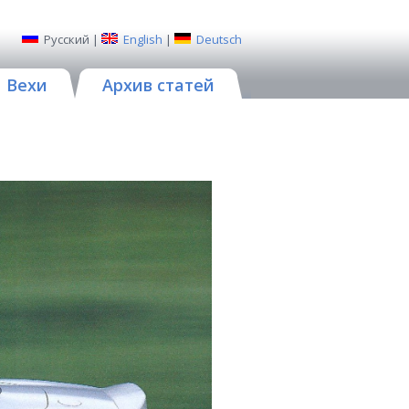
Русский
|
English
|
Deutsch
Вехи
Архив статей