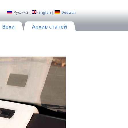
Русский
|
English
|
Deutsch
Вехи
Архив статей