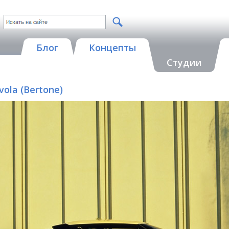
Блог
Концепты
Студии
vola (Bertone)