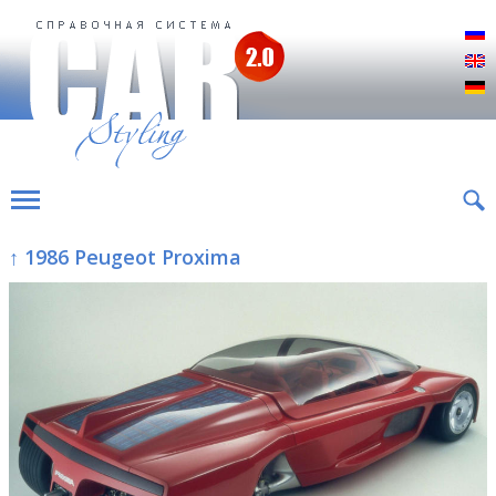
Р
E
D
↑ 1986 Peugeot Proxima