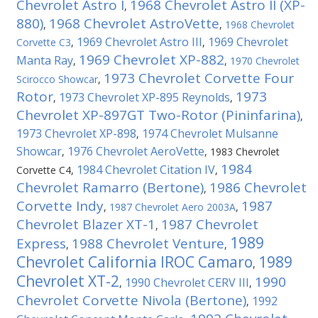
Chevrolet Astro I
1968 Chevrolet Astro II (XP-
,
880)
1968 Chevrolet AstroVette
,
,
1968 Chevrolet
1969 Chevrolet Astro III
1969 Chevrolet
Corvette C3
,
,
1969 Chevrolet XP-882
Manta Ray
,
,
1970 Chevrolet
1973 Chevrolet Corvette Four
Scirocco Showcar
,
Rotor
1973
1973 Chevrolet XP-895 Reynolds
,
,
Chevrolet XP-897GT Two-Rotor (Pininfarina)
,
1973 Chevrolet XP-898
1974 Chevrolet Mulsanne
,
Showcar
1976 Chevrolet AeroVette
,
,
1983 Chevrolet
1984
1984 Chevrolet Citation IV
Corvette C4
,
,
Chevrolet Ramarro (Bertone)
1986 Chevrolet
,
Corvette Indy
1987
,
1987 Chevrolet Aero 2003A
,
Chevrolet Blazer XT-1
1987 Chevrolet
,
1989
Express
1988 Chevrolet Venture
,
,
Chevrolet California IROC Camaro
1989
,
Chevrolet XT-2
1990
1990 Chevrolet CERV III
,
,
Chevrolet Corvette Nivola (Bertone)
1992
,