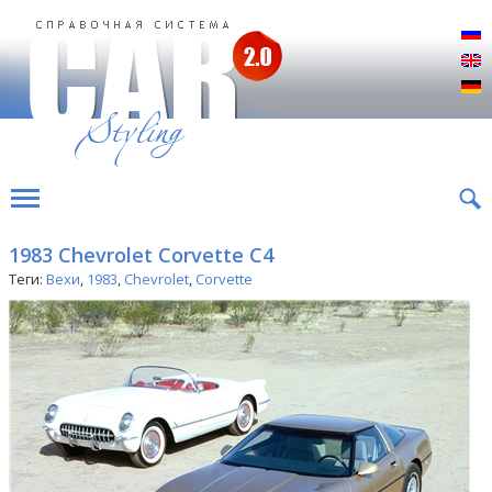
Р
E
D
1983 Chevrolet Corvette C4
Теги:
Вехи
,
1983
,
Chevrolet
,
Corvette