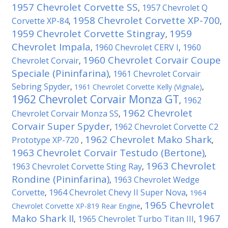
1957 Chevrolet Corvette SS
1957 Chevrolet Q
,
1958 Chevrolet Corvette XP-700
Corvette XP-84
,
,
1959 Chevrolet Corvette Stingray
1959
,
Chevrolet Impala
1960 Chevrolet CERV I
1960
,
,
1960 Chevrolet Corvair Coupe
Chevrolet Corvair
,
Speciale (Pininfarina)
1961 Chevrolet Corvair
,
Sebring Spyder
,
1961 Chevrolet Corvette Kelly (Vignale)
,
1962 Chevrolet Corvair Monza GT
1962
,
1962 Chevrolet
Chevrolet Corvair Monza SS
,
Corvair Super Spyder
1962 Chevrolet Corvette C2
,
1962 Chevrolet Mako Shark
Prototype XP-720
,
,
1963 Chevrolet Corvair Testudo (Bertone)
,
1963 Chevrolet
1963 Chevrolet Corvette Sting Ray
,
Rondine (Pininfarina)
1963 Chevrolet Wedge
,
Corvette
1964 Chevrolet Chevy II Super Nova
,
,
1964
1965 Chevrolet
Chevrolet Corvette XP-819 Rear Engine
,
Mako Shark II
1967
1965 Chevrolet Turbo Titan III
,
,