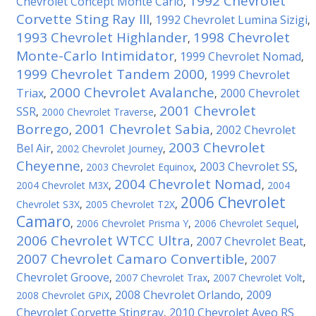
1992 Chevrolet
Chevrolet Concept Monte Carlo
,
Corvette Sting Ray III
1992 Chevrolet Lumina Sizigi
,
,
1993 Chevrolet Highlander
1998 Chevrolet
,
Monte-Carlo Intimidator
1999 Chevrolet Nomad
,
,
1999 Chevrolet Tandem 2000
1999 Chevrolet
,
2000 Chevrolet Avalanche
Triax
2000 Chevrolet
,
,
2001 Chevrolet
SSR
,
2000 Chevrolet Traverse
,
Borrego
2001 Chevrolet Sabia
2002 Chevrolet
,
,
2003 Chevrolet
Bel Air
,
2002 Chevrolet Journey
,
Cheyenne
2003 Chevrolet SS
,
2003 Chevrolet Equinox
,
,
2004 Chevrolet Nomad
2004 Chevrolet M3X
,
,
2004
2006 Chevrolet
Chevrolet S3X
,
2005 Chevrolet T2X
,
Camaro
,
2006 Chevrolet Prisma Y
,
2006 Chevrolet Sequel
,
2006 Chevrolet WTCC Ultra
2007 Chevrolet Beat
,
,
2007 Chevrolet Camaro Convertible
2007
,
Chevrolet Groove
,
2007 Chevrolet Trax
,
2007 Chevrolet Volt
,
2008 Chevrolet Orlando
2009
2008 Chevrolet GPiX
,
,
Chevrolet Corvette Stingray
2010 Chevrolet Aveo RS
,