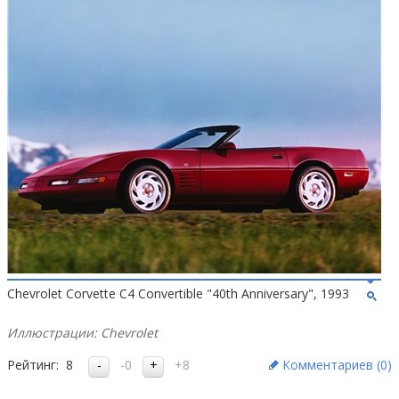
Chevrolet Corvette C4 Convertible "40th Anniversary", 1993
Иллюстрации: Chevrolet
Рейтинг:
8
-0
+8
Комментариев (
0
)