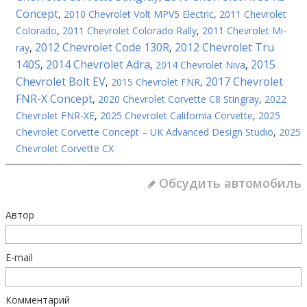
Concept
,
2010 Chevrolet Volt MPV5 Electric
,
2011 Chevrolet
Colorado
,
2011 Chevrolet Colorado Rally
,
2011 Chevrolet Mi-
2012 Chevrolet Code 130R
2012 Chevrolet Tru
ray
,
,
140S
2014 Chevrolet Adra
2015
,
,
2014 Chevrolet Niva
,
Chevrolet Bolt EV
2017 Chevrolet
,
2015 Chevrolet FNR
,
FNR-X Concept
,
2020 Chevrolet Corvette C8 Stingray
,
2022
Chevrolet FNR-XE
,
2025 Chevrolet California Corvette
,
2025
Chevrolet Corvette Concept – UK Advanced Design Studio
,
2025
Chevrolet Corvette CX
Обсудить автомобиль
Автор
E-mail
Комментарий