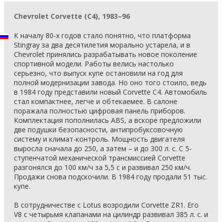
Chevrolet Corvette (C4), 1983–96
К началу 80-х годов стало понятно, что платформа
Stingray за два десятилетия морально устарела, и в
Chevrolet принялись разрабатывать новое поколение
спортивной модели. Работы велись настолько
серьезно, что выпуск купе остановили на год для
полной модернизации завода. Но оно того стоило, ведь
в 1984 году представили новый Corvette С4. Автомобиль
стал компактнее, легче и обтекаемее. В салоне
поражала полностью цифровая панель приборов.
Комплектация пополнилась ABS, а вскоре предложили
две подушки безопасности, антипробуксовочную
систему и климат-контроль. Мощность двигателя
выросла сначала до 250, а затем – и до 300 л. с. С 5-
ступенчатой механической трансмиссией Corvette
разгонялся до 100 км/ч за 5,5 с и развивал 250 км/ч.
Продажи снова подскочили. В 1984 году продали 51 тыс.
купе.
В сотрудничестве с Lotus возродили Corvette ZR1. Его
V8 с четырьмя клапанами на цилиндр развивал 385 л. с. и