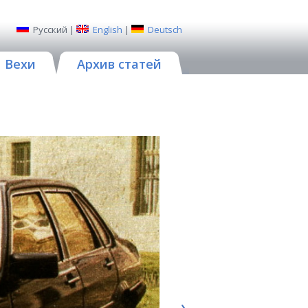
Русский
|
English
|
Deutsch
Вехи
Архив статей