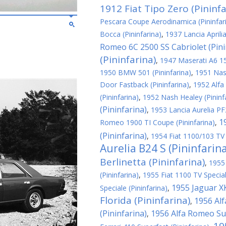
1912 Fiat Tipo Zero (Pininfa
Pescara Coupe Aerodinamica (Pininfar
Bocca (Pininfarina)
,
1937 Lancia Aprili
Romeo 6C 2500 SS Cabriolet (Pini
(Pininfarina)
,
1947 Maserati A6 150
1950 BMW 501 (Pininfarina)
,
1951 Nash
Door Fastback (Pininfarina)
,
1952 Alfa
(Pininfarina)
,
1952 Nash Healey (Pininf
(Pininfarina)
,
1953 Lancia Aurelia PF2
1
Romeo 1900 TI Coupe (Pininfarina)
,
(Pininfarina)
,
1954 Fiat 1100/103 TV 
Aurelia B24 S (Pininfarin
Berlinetta (Pininfarina)
,
1955
(Pininfarina)
,
1955 Fiat 1100 TV Special
1955 Jaguar XK
Speciale (Pininfarina)
,
Florida (Pininfarina)
1956 Al
,
(Pininfarina)
1956 Alfa Romeo Sup
,