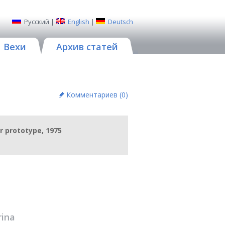
Русский
|
English
|
Deutsch
Вехи
Архив статей
Комментариев (
0
)
or prototype, 1975
rina