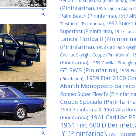
19
Ferrari 410 Superfast (Pininfarina)
,
(Pininfarina)
,
1956 Lancia Appia C
Palm Beach (Pininfarina)
,
1957 Alf
1957 Buick Li
'Sestriere' (Pininfarina)
,
Superfast (Pininfarina)
,
1957 Lanci
Lancia Florida II (Pininfarina
(Pininfarina)
,
1958 Cadillac Skyligh
1
Cadillac Skylight Coupe (Pininfarina)
,
(Pininfarina)
,
1959 Cadillac Starlight 
GT SWB (Pininfarina)
,
1959 Fe
1959 Fiat 2100 Co
(Pininfarina)
,
Abarth Monoposto da record
Romeo Super Flow IV (Pininfarina
Coupe Speciale (Pininfarina
1960 Pininfarina X
1961 Alfa Rom
,
1961 Cadillac PF
(Pininfarina)
,
1961 Fiat 600 D Berlinet
'Y' (Pininfarina)
,
1961 Maserati 