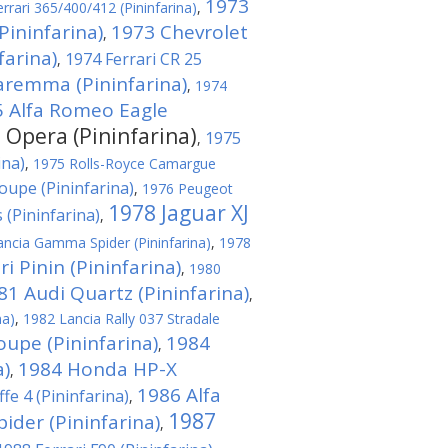
1973
rrari 365/400/412 (Pininfarina)
,
Pininfarina)
1973 Chevrolet
,
arina)
1974 Ferrari CR 25
,
aremma (Pininfarina)
,
1974
 Alfa Romeo Eagle
 Opera (Pininfarina)
1975
,
ina)
,
1975 Rolls-Royce Camargue
upe (Pininfarina)
,
1976 Peugeot
1978 Jaguar XJ
 (Pininfarina)
,
ncia Gamma Spider (Pininfarina)
,
1978
i Pinin (Pininfarina)
,
1980
81 Audi Quartz (Pininfarina)
,
na)
,
1982 Lancia Rally 037 Stradale
oupe (Pininfarina)
1984
,
a)
1984 Honda HP-X
,
1986 Alfa
fe 4 (Pininfarina)
,
1987
der (Pininfarina)
,