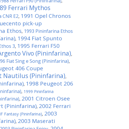
1988 Ferrari F90 (Pininfarina)
,
89 Ferrari Mythos
1991 Opel Chronos
na CNR E2
,
quecento pick-up
ina Ethos
1993 Pininfarina Ethos
,
arina)
1994 Fiat Spunto
,
1995 Ferrari F50
Ethos 3
,
rgento Vivo (Pininfarina)
,
96 Fiat Sing e Song (Pininfarina)
,
ugeot 406 Coupe
 Nautilus (Pininfarina)
,
infarina)
1998 Peugeot 206
,
ininfarina)
,
1999 Pininfarina
2001 Citroen Osee
ninfarina)
,
t (Pininfarina)
2002 Ferrari
,
2003
F Fantasy (Pininfarina)
,
farina)
2003 Maserati
,
2004
2003 Pininfarina Enjoy
,