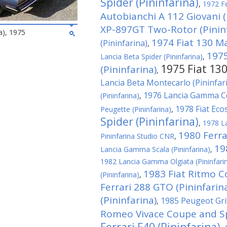
Spider (Pininfarina)
,
1972 Fe
Autobianchi A 112 Giovani (
XP-897GT Two-Rotor (Pininf
a), 1975
1974 Fiat 130 M
(Pininfarina)
,
1975
Lancia Beta Spider (Pininfarina)
,
1975 Fiat 130
(Pininfarina)
,
Lancia Beta Montecarlo (Pininfar
1976 Lancia Gamma Co
(Pininfarina)
,
1978 Fiat Ecos
Peugette (Pininfarina)
,
Spider (Pininfarina)
,
1978 La
1980 Ferrar
Pininfarina Studio CNR
,
19
Lancia Gamma Scala (Pininfarina)
,
1982 Lancia Gamma Olgiata (Pininfari
1983 Fiat Ritmo C
(Pininfarina)
,
Ferrari 288 GTO (Pininfarin
(Pininfarina)
1985 Peugeot Grif
,
Romeo Vivace Coupe and Spi