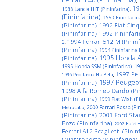
Ferrari F40 (Pininfarina)
,
19
1988 Lancia HIT (Pininfarina)
,
(Pininfarina)
1990 Pininfari
,
(Pininfarina)
1992 Fiat Cin
,
(Pininfarina)
1992 Pininfar
,
1994 Ferrari 512 M (Pininf
2
,
(Pininfarina)
1994 Pininfarina 
,
1995 Honda A
(Pininfarina)
,
1995 Honda SSM (Pininfarina)
19
,
1997 Pe
1996 Pininfarina Eta Beta
,
1997 Peugeot
(Pininfarina)
,
1998 Alfa Romeo Dardo (Pin
(Pininfarina)
1999 Fiat Wish (P
,
2000 Ferrari Rossa (Pi
Metrocubo
,
(Pininfarina)
2001 Ford Star
,
Enzo (Pininfarina)
,
2002 Hafei H
Ferrari 612 Scaglietti (Pinin
Quattroporte (Pininfarina)
,