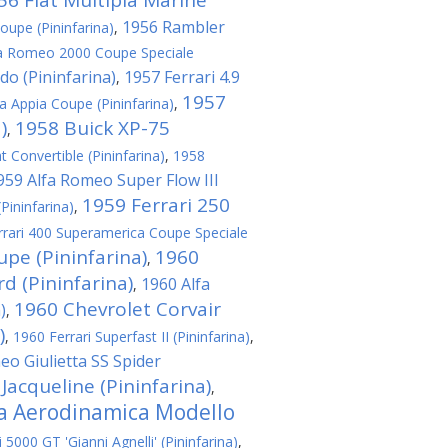
56 Fiat Multipla Marine
1956 Rambler
oupe (Pininfarina)
,
a Romeo 2000 Coupe Speciale
do (Pininfarina)
1957 Ferrari 4.9
,
1957
a Appia Coupe (Pininfarina)
,
)
1958 Buick XP-75
,
t Convertible (Pininfarina)
,
1958
959 Alfa Romeo Super Flow III
1959 Ferrari 250
(Pininfarina)
,
rrari 400 Superamerica Coupe Speciale
upe (Pininfarina)
1960
,
 (Pininfarina)
1960 Alfa
,
1960 Chevrolet Corvair
)
,
)
,
1960 Ferrari Superfast II (Pininfarina)
,
eo Giulietta SS Spider
 Jacqueline (Pininfarina)
,
ta Aerodinamica Modello
5000 GT 'Gianni Agnelli' (Pininfarina)
,