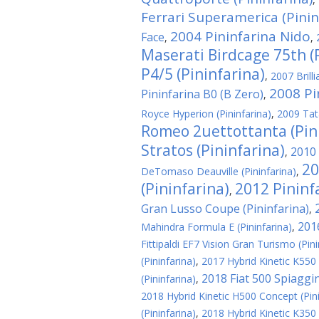
Ferrari Superamerica (Pinin
2004 Pininfarina Nido
Face
,
,
Maserati Birdcage 75th (
P4/5 (Pininfarina)
,
2007 Brill
2008 Pi
Pininfarina B0 (B Zero)
,
Royce Hyperion (Pininfarina)
,
2009 Tat
Romeo 2uettottanta (Pin
Stratos (Pininfarina)
2010 
,
20
DeTomaso Deauville (Pininfarina)
,
(Pininfarina)
2012 Pinin
,
Gran Lusso Coupe (Pininfarina)
,
201
Mahindra Formula E (Pininfarina)
,
Fittipaldi EF7 Vision Gran Turismo (Pini
(Pininfarina)
,
2017 Hybrid Kinetic K550 
2018 Fiat 500 Spiaggin
(Pininfarina)
,
2018 Hybrid Kinetic H500 Concept (Pini
(Pininfarina)
,
2018 Hybrid Kinetic K350 