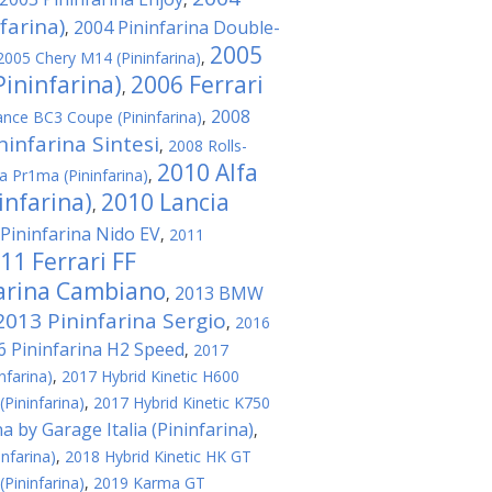
farina)
2004 Pininfarina Double-
,
2005
2005 Chery M14 (Pininfarina)
,
Pininfarina)
2006 Ferrari
,
2008
iance BC3 Coupe (Pininfarina)
,
ninfarina Sintesi
,
2008 Rolls-
2010 Alfa
a Pr1ma (Pininfarina)
,
infarina)
2010 Lancia
,
Pininfarina Nido EV
,
2011
11 Ferrari FF
farina Cambiano
2013 BMW
,
2013 Pininfarina Sergio
,
2016
6 Pininfarina H2 Speed
,
2017
nfarina)
,
2017 Hybrid Kinetic H600
(Pininfarina)
,
2017 Hybrid Kinetic K750
a by Garage Italia (Pininfarina)
,
nfarina)
,
2018 Hybrid Kinetic HK GT
(Pininfarina)
,
2019 Karma GT