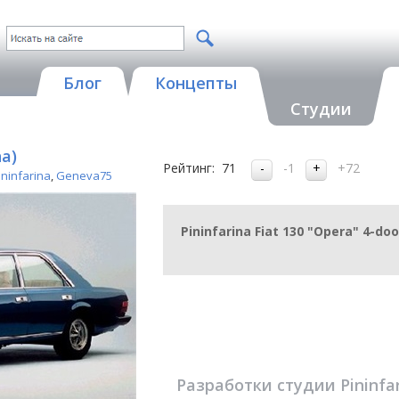
Блог
Концепты
Студии
na)
Рейтинг:
71
-1
+72
ininfarina
,
Geneva75
Pininfarina Fiat 130 "Opera" 4-do
Разработки студии
Pininfa