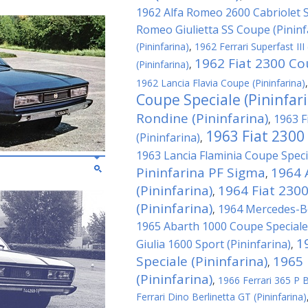
1962 Alfa Romeo 2600 Cabriolet Sp
Romeo Giulietta SS Coupe (Pininf
(Pininfarina)
,
1962 Ferrari Superfast III 
1962 Fiat 2300 Cou
(Pininfarina)
,
1962 Lancia Flavia Coupe (Pininfarina)
Coupe Speciale (Pininfar
Rondine (Pininfarina)
1963 F
,
1963 Fiat 2300
(Pininfarina)
,
1963 Lancia Flaminia Coupe Specia
Pininfarina PF Sigma
1964 
,
(Pininfarina)
1964 Fiat 230
,
(Pininfarina)
1964 Mercedes-Be
,
1965 Abarth 1000 Coupe Speciale 
1
Giulia 1600 Sport (Pininfarina)
,
Speciale (Pininfarina)
1965 
,
(Pininfarina)
,
1966 Ferrari 365 P Be
Ferrari Dino Berlinetta GT (Pininfarina)