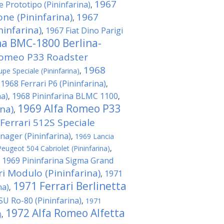
1967
e Prototipo (Pininfarina)
,
ne (Pininfarina)
1967
,
ninfarina)
1967 Fiat Dino Parigi
,
na BMC-1800 Berlina-
Romeo P33 Roadster
1968
pe Speciale (Pininfarina)
,
1968 Ferrari P6 (Pininfarina)
,
,
na)
1968 Pininfarina BLMC 1100
,
,
1969 Alfa Romeo P33
na)
,
Ferrari 512S Speciale
nager (Pininfarina)
,
1969 Lancia
eugeot 504 Cabriolet (Pininfarina)
,
1969 Pininfarina Sigma Grand
,
ri Modulo (Pininfarina)
1971
,
1971 Ferrari Berlinetta
na)
,
U Ro-80 (Pininfarina)
,
1971
1972 Alfa Romeo Alfetta
)
,