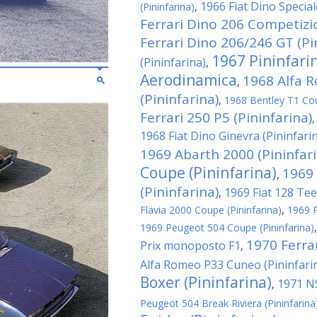
1966 Fiat Dino Special
(Pininfarina)
,
Ferrari Dino 206 Competizio
Ferrari Dino 206/246 GT (Pi
1967 Pininfari
(Pininfarina)
,
Aerodinamica
1968 Alfa 
,
(Pininfarina)
,
1968 Bentley T1 Cou
Ferrari 250 P5 (Pininfarina)
1968 Fiat Dino Ginevra (Pininfari
1969 Abarth 2000 (Pininfari
Coupe (Pininfarina)
1969 
,
(Pininfarina)
1969 Fiat 128 Tee
,
Flavia 2000 Coupe (Pininfarina)
,
1969 P
1969 Peugeot 504 Coupe (Pininfarina)
1970 Ferra
Prix monoposto F1
,
Alfa Romeo P33 Cuneo (Pininfari
Boxer (Pininfarina)
1971 NS
,
Peugeot 504 Break Riviera (Pininfarina