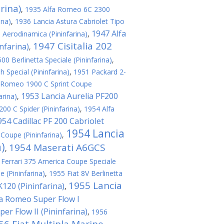
rina)
,
1935 Alfa Romeo 6C 2300
ina)
,
1936 Lancia Astura Cabriolet Tipo
1947 Alfa
a Aerodinamica (Pininfarina)
,
1947 Cisitalia 202
nfarina)
,
0 Berlinetta Speciale (Pininfarina)
,
 Special (Pininfarina)
,
1951 Packard 2-
 Romeo 1900 C Sprint Coupe
1953 Lancia Aurelia PF200
arina)
,
00 C Spider (Pininfarina)
,
1954 Alfa
954 Cadillac PF 200 Cabriolet
1954 Lancia
Coupe (Pininfarina)
,
a)
1954 Maserati A6GCS
,
 Ferrari 375 America Coupe Speciale
e (Pininfarina)
,
1955 Fiat 8V Berlinetta
1955 Lancia
120 (Pininfarina)
,
fa Romeo Super Flow I
er Flow II (Pininfarina)
,
1956