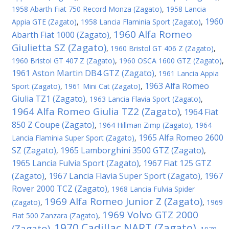
1958 Abarth Fiat 750 Record Monza (Zagato)
,
1958 Lancia
1960
Appia GTE (Zagato)
,
1958 Lancia Flaminia Sport (Zagato)
,
1960 Alfa Romeo
Abarth Fiat 1000 (Zagato)
,
Giulietta SZ (Zagato)
,
1960 Bristol GT 406 Z (Zagato)
,
1960 Bristol GT 407 Z (Zagato)
,
1960 OSCA 1600 GTZ (Zagato)
,
1961 Aston Martin DB4 GTZ (Zagato)
,
1961 Lancia Appia
1963 Alfa Romeo
Sport (Zagato)
,
1961 Mini Cat (Zagato)
,
Giulia TZ1 (Zagato)
,
1963 Lancia Flavia Sport (Zagato)
,
1964 Alfa Romeo Giulia TZ2 (Zagato)
1964 Fiat
,
850 Z Coupe (Zagato)
,
1964 Hillman Zimp (Zagato)
,
1964
1965 Alfa Romeo 2600
Lancia Flaminia Super Sport (Zagato)
,
SZ (Zagato)
1965 Lamborghini 3500 GTZ (Zagato)
,
,
1965 Lancia Fulvia Sport (Zagato)
1967 Fiat 125 GTZ
,
(Zagato)
1967 Lancia Flavia Super Sport (Zagato)
1967
,
,
Rover 2000 TCZ (Zagato)
,
1968 Lancia Fulvia Spider
1969 Alfa Romeo Junior Z (Zagato)
(Zagato)
,
,
1969
1969 Volvo GTZ 2000
Fiat 500 Zanzara (Zagato)
,
1970 Cadillac NART (Zagato)
(Zagato)