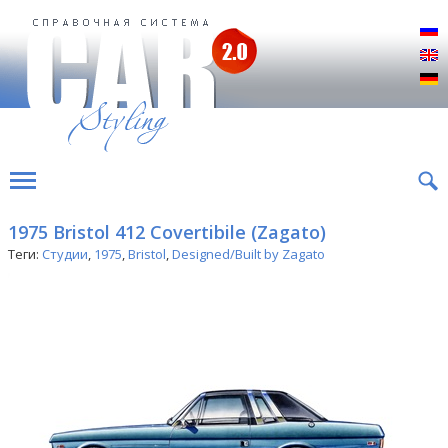
Р
E
D
1975 Bristol 412 Covertibile (Zagato)
Теги:
Студии
,
1975
,
Bristol
,
Designed/Built by Zagato