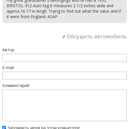
my great grandfather's belongings and he had a 1932
BRISTOL 412 Auto tag it measures 2 1/2 inches wide and
approx.16-17 in lengh. Trying to find out what the value and if
it were from England. ASAP
Обсудить автомобиль
Автор
E-mail
Комментарий
Запомнить меня на этом комьютере