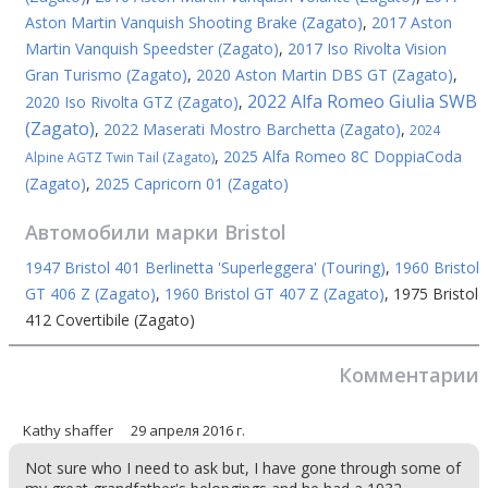
Aston Martin Vanquish Shooting Brake (Zagato)
,
2017 Aston
Martin Vanquish Speedster (Zagato)
,
2017 Iso Rivolta Vision
Gran Turismo (Zagato)
,
2020 Aston Martin DBS GT (Zagato)
,
2022 Alfa Romeo Giulia SWB
2020 Iso Rivolta GTZ (Zagato)
,
(Zagato)
,
2022 Maserati Mostro Barchetta (Zagato)
,
2024
,
2025 Alfa Romeo 8C DoppiaCoda
Alpine AGTZ Twin Tail (Zagato)
(Zagato)
,
2025 Capricorn 01 (Zagato)
Автомобили марки
Bristol
1947 Bristol 401 Berlinetta 'Superleggera' (Touring)
,
1960 Bristol
GT 406 Z (Zagato)
,
1960 Bristol GT 407 Z (Zagato)
,
1975 Bristol
412 Covertibile (Zagato)
Комментарии
Kathy shaffer
29 апреля 2016 г.
Not sure who I need to ask but, I have gone through some of