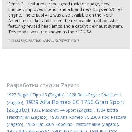
Series 2 – featured a redesigned radiator badge, new
bumper, improved interior and a brand new Chrysler 5.9L V8
engine. The Bristol 412 was also available on the North
American market and lacked the removable hard top while
featuring revised headlamps and a catalytic exhaust system.
This model was also known as the 412 USA.
По материалам: www.mitetest.com
Разработки студии
Zagato
1927 Bugatti Tipo 43 (Zagato)
,
1928 Rolls-Royce Phantom I
1929 Alfa Romeo 6C 1750 Gran Sport
(Zagato)
,
(Zagato)
,
1932 Maserati V4 Sport (Zagato)
,
1934 Isotta
Fraschini 8A (Zagato)
,
1936 Alfa Romeo 6C 2300 Tipo Pescara
(Zagato)
,
1936 Fiat 500A Topolino Trasformabile (Zagato)
,
1937 Alfa Romeo 8C 2900 B (Zagato)
,
1938 Fiat 1500