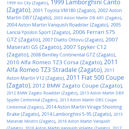
1999 Lamborghini Canto
1999 Iso City (Zagato)
,
(Zagato)
2001 Toyota VM180 (Zagato)
2002 Aston
,
,
Martin DB7 (Zagato)
,
2003 Aston Martin DB AR1 (Zagato)
,
2004 Aston Martin Vanquish Roadster (Zagato)
2005
,
2006 Ferrari 575
Lancia Ypsilon Sport (Zagato)
,
GTZ (Zagato)
2007
2007 Diatto Ottovu (Zagato)
,
,
Maserati GS (Zagato)
2007 Spyker C12
,
(Zagato)
2008 Bentley Continental GTZ (Zagato)
,
,
2011
2010 Alfa Romeo TZ3 Corsa (Zagato)
,
Alfa Romeo TZ3 Stradale (Zagato)
2011
,
2011 Fiat 500 Coupe
Aston Martin V12 (Zagato)
,
(Zagato)
2012 BMW Zagato Coupe (Zagato)
,
,
2012 BMW Zagato Roadster (Zagato)
,
2013 Aston Martin DB9
Spyder Centennial (Zagato)
,
2013 Aston Martin DBS Coupe
2014 Aston Martin Virage Shooting
Centennial (Zagato)
,
Brake (Zagato)
2014 Lamborghini 5-95 (Zagato)
,
,
2015
Maserati Mostro (Zagato)
,
2016 Aston Martin Vanquish
(Zagato)
,
2016 Aston Martin Vanquish Volante (Zagato)
,
2017