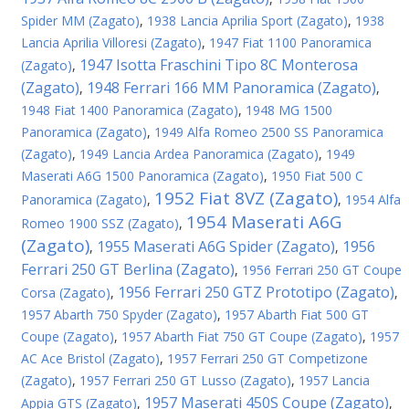
Spider MM (Zagato)
,
1938 Lancia Aprilia Sport (Zagato)
,
1938
Lancia Aprilia Villoresi (Zagato)
,
1947 Fiat 1100 Panoramica
1947 Isotta Fraschini Tipo 8C Monterosa
(Zagato)
,
(Zagato)
1948 Ferrari 166 MM Panoramica (Zagato)
,
,
1948 Fiat 1400 Panoramica (Zagato)
,
1948 MG 1500
Panoramica (Zagato)
,
1949 Alfa Romeo 2500 SS Panoramica
(Zagato)
,
1949 Lancia Ardea Panoramica (Zagato)
,
1949
Maserati A6G 1500 Panoramica (Zagato)
,
1950 Fiat 500 C
1952 Fiat 8VZ (Zagato)
Panoramica (Zagato)
,
,
1954 Alfa
1954 Maserati A6G
Romeo 1900 SSZ (Zagato)
,
(Zagato)
1955 Maserati A6G Spider (Zagato)
1956
,
,
Ferrari 250 GT Berlina (Zagato)
,
1956 Ferrari 250 GT Coupe
1956 Ferrari 250 GTZ Prototipo (Zagato)
Corsa (Zagato)
,
,
1957 Abarth 750 Spyder (Zagato)
,
1957 Abarth Fiat 500 GT
Coupe (Zagato)
,
1957 Abarth Fiat 750 GT Coupe (Zagato)
,
1957
AC Ace Bristol (Zagato)
,
1957 Ferrari 250 GT Competizone
(Zagato)
,
1957 Ferrari 250 GT Lusso (Zagato)
,
1957 Lancia
1957 Maserati 450S Coupe (Zagato)
Appia GTS (Zagato)
,
,