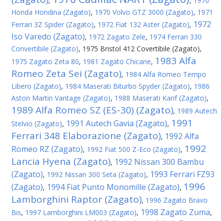
,
,
1970
Honda Hondina (Zagato)
,
1970 Volvo GTZ 3000 (Zagato)
,
1971
1972
Ferrari 3Z Spider (Zagato)
,
1972 Fiat 132 Aster (Zagato)
,
Iso Varedo (Zagato)
,
1972 Zagato Zele
,
1974 Ferrari 330
Convertibile (Zagato)
,
1975 Bristol 412 Covertibile (Zagato)
,
1983 Alfa
1975 Zagato Zeta 80
,
1981 Zagato Chicane
,
Romeo Zeta Sei (Zagato)
,
1984 Alfa Romeo Tempo
Libero (Zagato)
,
1984 Maserati Biturbo Spyder (Zagato)
,
1986
Aston Martin Vantage (Zagato)
,
1988 Maserati Karif (Zagato)
,
1989 Alfa Romeo SZ (ES-30) (Zagato)
,
1989 Autech
1991
1991 Autech Gavia (Zagato)
Stelvio (Zagato)
,
,
Ferrari 348 Elaborazione (Zagato)
1992 Alfa
,
1992
Romeo RZ (Zagato)
,
1992 Fiat 500 Z-Eco (Zagato)
,
Lancia Hyena (Zagato)
1992 Nissan 300 Bambu
,
(Zagato)
1993 Ferrari FZ93
,
1992 Nissan 300 Seta (Zagato)
,
1996
(Zagato)
1994 Fiat Punto Monomille (Zagato)
,
,
Lamborghini Raptor (Zagato)
,
1996 Zagato Bravo
1998 Zagato Zuma
Bis
,
1997 Lamborghini LM003 (Zagato)
,
,