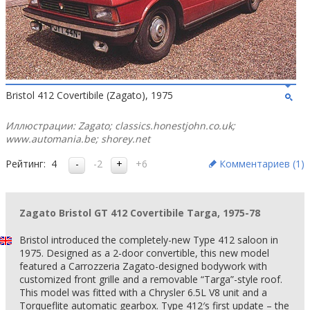
Bristol 412 Covertibile (Zagato), 1975
Иллюстрации: Zagato; classics.honestjohn.co.uk;
www.automania.be; shorey.net
Рейтинг:
4
-2
+6
Комментариев (
1
)
Zagato Bristol GT 412 Covertibile Targa, 1975-78
Bristol introduced the completely-new Type 412 saloon in
1975. Designed as a 2-door convertible, this new model
featured a Carrozzeria Zagato-designed bodywork with
customized front grille and a removable “Targa”-style roof.
This model was fitted with a Chrysler 6.5L V8 unit and a
Torqueflite automatic gearbox. Type 412′s first update – the