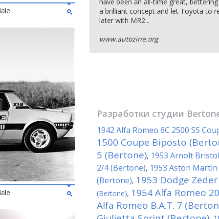
have been an all-time great, bettering
iale
a brilliant concept and let Toyota to r
later with MR2...
www.autozine.org
Разработки студии
Berton
1942 Alfa Romeo 6C 2500 SS Cou
1500 Coupe Biposto (Berto
5 (Bertone)
1953 Arnolt Bristo
,
2/4 (Bertone)
1953 Aston Marti
,
1953 Dodge Zeder 
(Bertone)
,
1954 Alfa Romeo 20
iale
(Bertone)
,
Alfa Romeo B.A.T. 7 (Berton
Giulietta Sprint (Bertone)
1
,