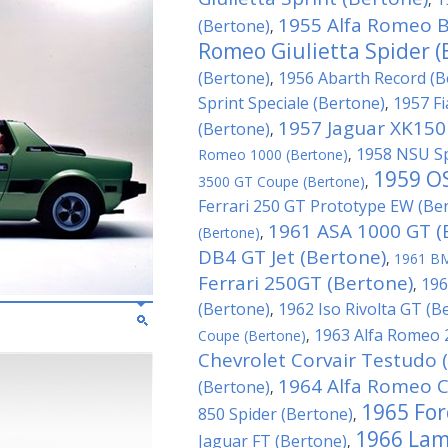
1955 Alfa Romeo B.
(Bertone)
,
Romeo Giulietta Spider (
(Bertone)
1956 Abarth Record (B
,
Sprint Speciale (Bertone)
1957 Fi
,
1957 Jaguar XK150
(Bertone)
,
1958 NSU Sp
Romeo 1000 (Bertone)
,
1959 O
3500 GT Coupe (Bertone)
,
Ferrari 250 GT Prototype EW (Be
1961 ASA 1000 GT (
(Bertone)
,
DB4 GT Jet (Bertone)
,
1961 BM
Ferrari 250GT (Bertone)
196
,
(Bertone)
1962 Iso Rivolta GT (B
,
1963 Alfa Romeo 
Coupe (Bertone)
,
Chevrolet Corvair Testudo 
1964 Alfa Romeo C
(Bertone)
,
1965 For
850 Spider (Bertone)
,
1966 Lam
Jaguar FT (Bertone)
,