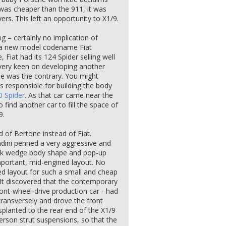
 was cheaper than the 911, it was
ers. This left an opportunity to X1/9.
 – certainly no implication of
st a new model codename Fiat
, Fiat had its 124 Spider selling well
 very keen on developing another
one was the contrary. You might
 responsible for building the body
0 Spider
. As that car came near the
o find another car to fill the space of
9.
d of Bertone instead of Fiat.
ndini penned a very aggressive and
mark wedge body shape and pop-up
portant, mid-engined layout. No
d layout for such a small and cheap
. It discovered that the contemporary
 front-wheel-drive production car - had
ansversely and drove the front
splanted to the rear end of the X1/9
erson strut suspensions, so that the