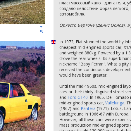
пластмассовый капот двигателя, у
создало целостный образ легкого,
автомобиля.
Оркестр Бертоне (Денис Орлов), Ж
In 1972, Fiat stunned the world by int
cheapest mid-engined sports car, X1/
and weighed 880kg. Powered by a 1.3
drove the rear wheels. Its superb hand
nickname "Baby Ferrari". What a pity i
received the continuous development 
would have been greater…
Until the mid-1960s, mid-engined layo
cars or their thinly disguised street 
and
Ford GT40
. In 1965, De Tomaso i
mid-engined sports car,
Vallelunga
. T
(1967) and
Pantera
(1971). Lotus, Lam
battleground in 1966-67 with Europa,
However, all these cars were expensive
mass production mid-engined sports ca
six years it sold 120,000 units, but t