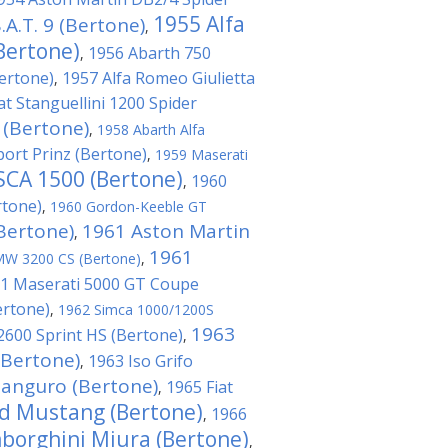
1955 Alfa
A.T. 9 (Bertone)
,
Bertone)
1956 Abarth 750
,
ertone)
1957 Alfa Romeo Giulietta
,
at Stanguellini 1200 Spider
 (Bertone)
,
1958 Abarth Alfa
ort Prinz (Bertone)
,
1959 Maserati
SCA 1500 (Bertone)
1960
,
rtone)
,
1960 Gordon-Keeble GT
Bertone)
1961 Aston Martin
,
1961
W 3200 CS (Bertone)
,
1 Maserati 5000 GT Coupe
ertone)
,
1962 Simca 1000/1200S
1963
2600 Sprint HS (Bertone)
,
(Bertone)
1963 Iso Grifo
,
anguro (Bertone)
1965 Fiat
,
d Mustang (Bertone)
1966
,
borghini Miura (Bertone)
,