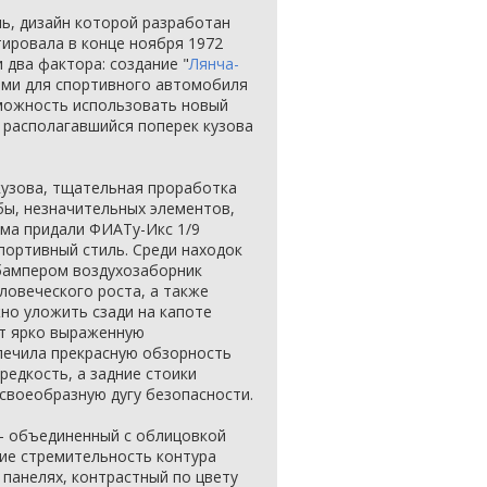
ь, дизайн которой разработан
ировала в конце ноября 1972
 два фактора: создание "
Лянча-
ыми для спортивного автомобиля
можность использовать новый
 располагавшийся поперек кузова
кузова, тщательная проработка
 бы, незначительных элементов,
ма придали ФИАТу-Икс 1/9
портивный стиль. Среди находок
бампером воздухозаборник
ловеческого роста, а также
но уложить сзади на капоте
ет ярко выраженную
печила прекрасную обзорность
редкость, а задние стоики
своеобразную дугу безопасности.
 - объединенный с облицовкой
ие стремительность контура
панелях, контрастный по цвету