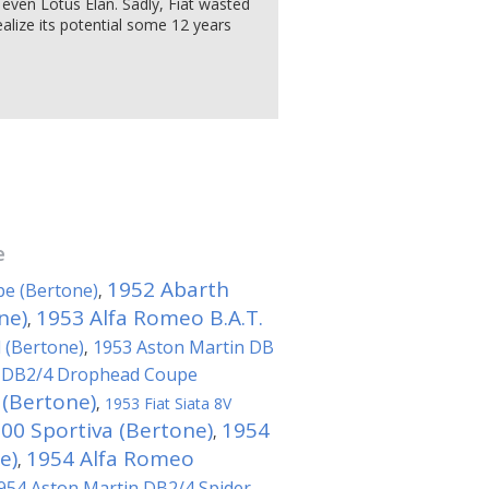
 even Lotus Elan. Sadly, Fiat wasted
ealize its potential some 12 years
e
1952 Abarth
pe (Bertone)
,
ne)
1953 Alfa Romeo B.A.T.
,
l (Bertone)
1953 Aston Martin DB
,
n DB2/4 Drophead Coupe
(Bertone)
,
1953 Fiat Siata 8V
00 Sportiva (Bertone)
1954
,
e)
1954 Alfa Romeo
,
954 Aston Martin DB2/4 Spider