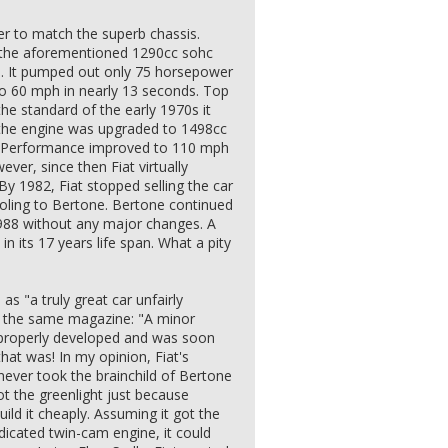
er to match the superb chassis.
the aforementioned 1290cc sohc
8. It pumped out only 75 horsepower
 to 60 mph in nearly 13 seconds. Top
e standard of the early 1970s it
 the engine was upgraded to 1498cc
. Performance improved to 110 mph
er, since then Fiat virtually
y 1982, Fiat stopped selling the car
tooling to Bertone. Bertone continued
1988 without any major changes. A
n its 17 years life span. What a pity
s "a truly great car unfairly
om the same magazine: "A minor
 properly developed and was soon
that was! In my opinion, Fiat's
never took the brainchild of Bertone
got the greenlight just because
ld it cheaply. Assuming it got the
dicated twin-cam engine, it could