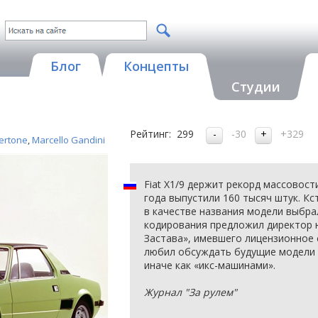
Блог
Концепты
Студии
Рейтинг:
299
-30
+329
Bertone
,
Marcello Gandini
Fiat X1/9 держит рекорд массовост
года выпустили 160 тысяч штук. Кс
в качестве названия модели выбра
кодирования предложил директор 
Застава», имевшего лицензионное с
любил обсуждать будущие модели 
иначе как «икс-машинами».
Журнал "За рулем"