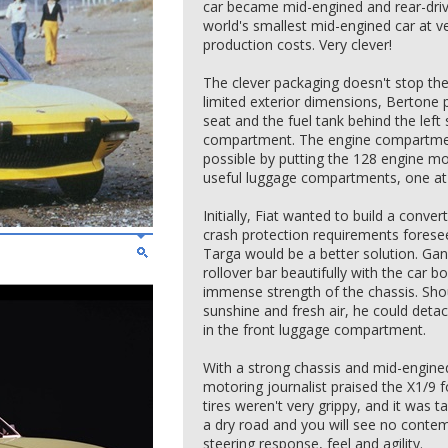
car became mid-engined and rear-drive
world's smallest mid-engined car at v
production costs. Very clever!
The clever packaging doesn't stop th
limited exterior dimensions, Bertone 
seat and the fuel tank behind the left 
compartment. The engine compartmen
possible by putting the 128 engine mo
useful luggage compartments, one at t
Initially, Fiat wanted to build a convert
crash protection requirements foresee
Targa would be a better solution. Gand
rollover bar beautifully with the car bo
immense strength of the chassis. Shou
sunshine and fresh air, he could detac
in the front luggage compartment.
With a strong chassis and mid-engine
motoring journalist praised the X1/9 fo
tires weren't very grippy, and it was t
a dry road and you will see no contem
steering response, feel and agility.