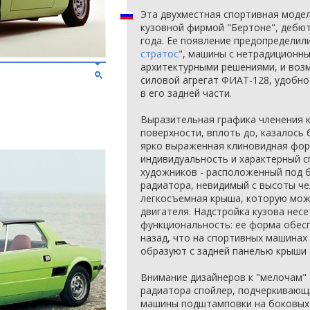
Эта двухместная спортивная модел
кузовной фирмой "Бертоне", дебют
года. Ее появление предопределили
стратос
", машины с нетрадиционн
архитектурными решениями, и воз
силовой агрегат ФИАТ-128, удобно
в его задней части.
Выразительная графика членения 
поверхности, вплоть до, казалось
ярко выраженная клиновидная фор
индивидуальность и характерный с
художников - расположенный под 
радиатора, невидимый с высоты че
легкосъемная крыша, которую мож
двигателя. Надстройка кузова нес
функциональность: ее форма обес
назад, что на спортивных машинах 
образуют с задней панелью крыши 
Внимание дизайнеров к "мелочам"
радиатора спойлер, подчеркивающ
машины подштамповки на боковых 