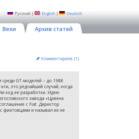
Русский
|
English
|
Deutsch
Вехи
Архив статей
Комментариев (
1
)
и среди GT-моделей – до 1988
тати, это редчайший случай, когда
ли код ее разработки. Идею
югославского завода «Црвена
оглашение с Fiat. Директор
с фиатовцами и называл их не