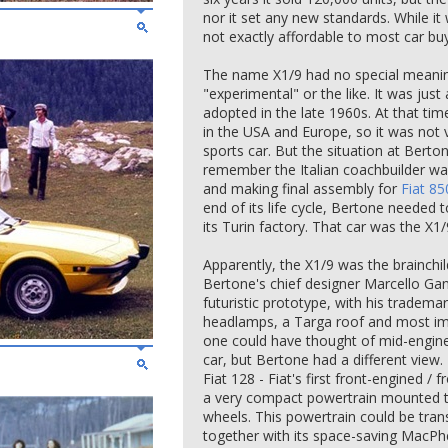
nor it set any new standards. While it
not exactly affordable to most car buy
The name X1/9 had no special meaning
"experimental" or the like. It was ju
adopted in the late 1960s. At that time
in the USA and Europe, so it was not
sports car. But the situation at Bert
remember the Italian coachbuilder was
and making final assembly for
Fiat 85
end of its life cycle, Bertone needed t
its Turin factory. That car was the X1/
Apparently, the X1/9 was the brainchil
Bertone's chief designer Marcello Ga
futuristic prototype, with his trade
headlamps, a Targa roof and most im
one could have thought of mid-engine
car, but Bertone had a different view
Fiat 128 - Fiat's first front-engined /
a very compact powertrain mounted tr
wheels. This powertrain could be tran
together with its space-saving MacPh