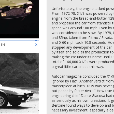
Unfortunately, the engine lacked pow
From 1972-78, X1/9 was powered by 
engine from the bread-and-butter 12
and propelled the car from standstill
speed was around 100 mph. Even by th
was considered to be slow. By 1978,
and 85hp, taken from Ritmo / Strada
and 0-60 mph took 10.8 seconds. Howev
iale
stopped any development of the car. B
by itself and sold all the production 
making the car under its name until 
total of 166,000 X1/9s were produced i
a great little car ended this way.
Autocar magazine concluded the X1/9 a
ignored by Fiat". Another verdict fr
masterpiece at birth, X1/9 was never
out-paced by faster rivals." How true 
engineering chief Dante Giacosa had 
as seriously as his own creations. It 
Bertone found ways to develop and bui
necessary investment, especially a de