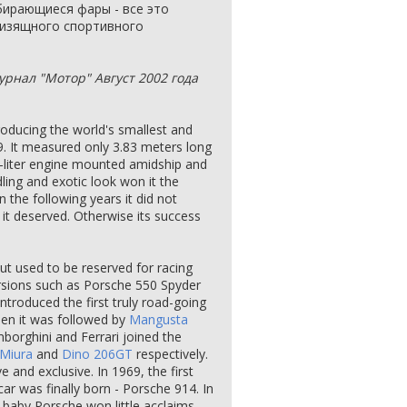
бирающиеся фары - все это
 изящного спортивного
урнал "Мотор" Август 2002 года
roducing the world's smallest and
9. It measured only 3.83 meters long
-liter engine mounted amidship and
ling and exotic look won it the
n the following years it did not
it deserved. Otherwise its success
ut used to be reserved for racing
versions such as Porsche 550 Spyder
ntroduced the first truly road-going
hen it was followed by
Mangusta
borghini and Ferrari joined the
Miura
and
Dino 206GT
respectively.
 and exclusive. In 1969, the first
r was finally born - Porsche 914. In
he baby Porsche won little acclaims