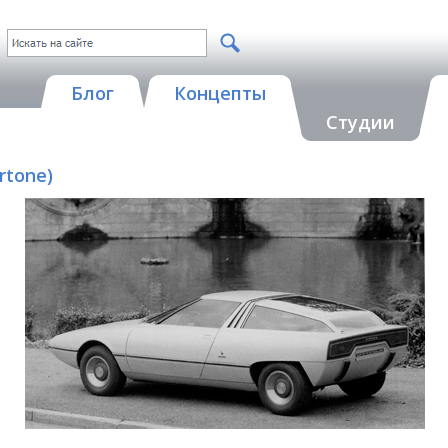
Блог
Концепты
Студии
rtone)