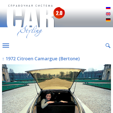
Р
E
D
↑ 1972 Citroen Camargue (Bertone)