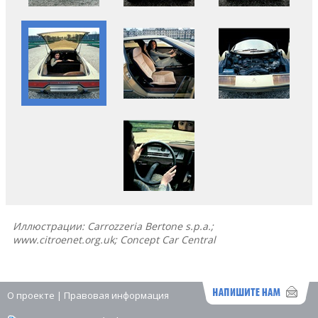
Иллюстрации: Carrozzeria Bertone s.p.a.;
www.citroenet.org.uk; Concept Car Central
О проекте
|
Правовая информация