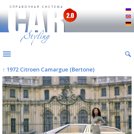
Р
E
D
↑ 1972 Citroen Camargue (Bertone)