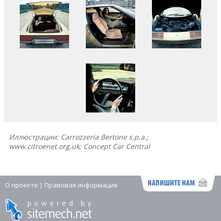
Иллюстрации: Carrozzeria Bertone s.p.a.;
www.citroenet.org.uk; Concept Car Central
О проекте
|
Правовая информация