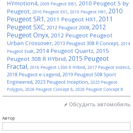
HYmotion4
2010 Peugeot 5 by
,
2009 Peugeot BB1
,
2010
Peugeot
,
2010 Peugeot EX1
,
2010 Peugeot HR1
,
Peugeot SR1
2011
2011 Peugeot HX1
,
,
Peugeot SXC
2012
2012 Peugeot 2008
,
,
Peugeot Onyx
2012 Peugeot Peugeot
,
Urban Crossover
2013 Peugeot 308 R Concept
,
,
2014
2014 Peugeot Quartz
2015
Peugeot Exalt
,
,
2015 Peugeot
Peugeot 308 R HYbrid
,
Fractal
,
2016 Peugeot L500 R HYbrid
,
2017 Peugeot Instinct
,
2018 Peugeot e-Legend
2019 Peugeot 508 Sport
,
Engineered
2023 Peugeot Inception
,
,
2025 Peugeot
Polygon
,
2026 Peugeot Concept 6
,
2026 Peugeot Concept 8
Обсудить автомобиль
Автор