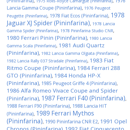
(Pininfarina)
1976
,
1975 Rolls-Royce Camargue (Pininfarina)
,
Lancia Gamma Coupe (Pininfarina)
,
1976 Peugeot
1978
1978 Fiat Ecos (Pininfarina)
Peugette (Pininfarina)
,
,
Jaguar XJ Spider (Pininfarina)
,
1978 Lancia
Gamma Spider (Pininfarina)
,
1978 Pininfarina Studio CNR
,
1980 Ferrari Pinin (Pininfarina)
,
1980 Lancia
1981 Audi Quartz
Gamma Scala (Pininfarina)
,
(Pininfarina)
,
1982 Lancia Gamma Olgiata (Pininfarina)
,
1983 Fiat
1982 Lancia Rally 037 Stradale (Pininfarina)
,
Ritmo Coupe (Pininfarina)
1984 Ferrari 288
,
GTO (Pininfarina)
1984 Honda HP-X
,
(Pininfarina)
1985 Peugeot Griffe 4 (Pininfarina)
,
,
1986 Alfa Romeo Vivace Coupe and Spider
1987 Ferrari F40 (Pininfarina)
(Pininfarina)
,
,
1988 Ferrari F90 (Pininfarina)
1988 Lancia HIT
,
1989 Ferrari Mythos
(Pininfarina)
,
(Pininfarina)
1991 Opel
1990 Pininfarina CNR E2
,
,
Chronos (Pininfarina)
1992 Fiat Cinquecento
,