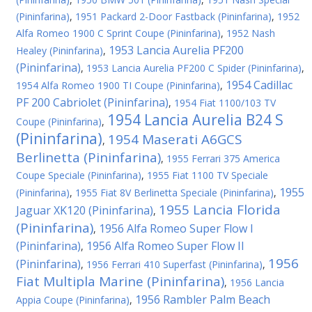
(Pininfarina)
,
1951 Packard 2-Door Fastback (Pininfarina)
,
1952
Alfa Romeo 1900 C Sprint Coupe (Pininfarina)
,
1952 Nash
1953 Lancia Aurelia PF200
Healey (Pininfarina)
,
(Pininfarina)
,
1953 Lancia Aurelia PF200 C Spider (Pininfarina)
,
1954 Cadillac
1954 Alfa Romeo 1900 TI Coupe (Pininfarina)
,
PF 200 Cabriolet (Pininfarina)
,
1954 Fiat 1100/103 TV
1954 Lancia Aurelia B24 S
Coupe (Pininfarina)
,
(Pininfarina)
1954 Maserati A6GCS
,
Berlinetta (Pininfarina)
,
1955 Ferrari 375 America
Coupe Speciale (Pininfarina)
,
1955 Fiat 1100 TV Speciale
1955
(Pininfarina)
,
1955 Fiat 8V Berlinetta Speciale (Pininfarina)
,
1955 Lancia Florida
Jaguar XK120 (Pininfarina)
,
(Pininfarina)
1956 Alfa Romeo Super Flow I
,
(Pininfarina)
1956 Alfa Romeo Super Flow II
,
1956
(Pininfarina)
,
1956 Ferrari 410 Superfast (Pininfarina)
,
Fiat Multipla Marine (Pininfarina)
,
1956 Lancia
1956 Rambler Palm Beach
Appia Coupe (Pininfarina)
,