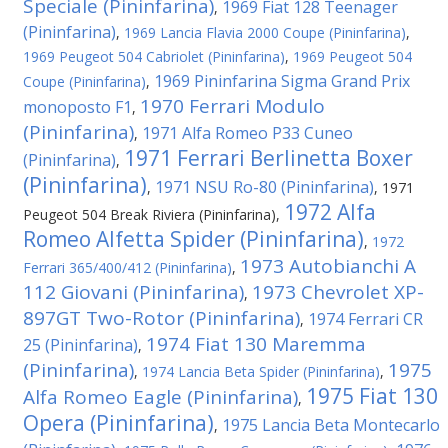
Speciale (Pininfarina)
1969 Fiat 128 Teenager
,
(Pininfarina)
,
1969 Lancia Flavia 2000 Coupe (Pininfarina)
,
1969 Peugeot 504 Cabriolet (Pininfarina)
,
1969 Peugeot 504
1969 Pininfarina Sigma Grand Prix
Coupe (Pininfarina)
,
1970 Ferrari Modulo
monoposto F1
,
(Pininfarina)
1971 Alfa Romeo P33 Cuneo
,
1971 Ferrari Berlinetta Boxer
(Pininfarina)
,
(Pininfarina)
1971 NSU Ro-80 (Pininfarina)
,
,
1971
1972 Alfa
Peugeot 504 Break Riviera (Pininfarina)
,
Romeo Alfetta Spider (Pininfarina)
,
1972
1973 Autobianchi A
Ferrari 365/400/412 (Pininfarina)
,
112 Giovani (Pininfarina)
1973 Chevrolet XP-
,
897GT Two-Rotor (Pininfarina)
1974 Ferrari CR
,
1974 Fiat 130 Maremma
25 (Pininfarina)
,
(Pininfarina)
1975
,
1974 Lancia Beta Spider (Pininfarina)
,
1975 Fiat 130
Alfa Romeo Eagle (Pininfarina)
,
Opera (Pininfarina)
1975 Lancia Beta Montecarlo
,