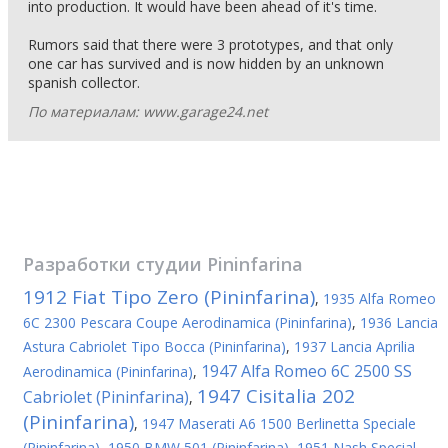
into production. It would have been ahead of it's time.
Rumors said that there were 3 prototypes, and that only
one car has survived and is now hidden by an unknown
spanish collector.
По материалам: www.garage24.net
Разработки студии
Pininfarina
1912 Fiat Tipo Zero (Pininfarina)
,
1935 Alfa Romeo
6C 2300 Pescara Coupe Aerodinamica (Pininfarina)
,
1936 Lancia
Astura Cabriolet Tipo Bocca (Pininfarina)
,
1937 Lancia Aprilia
1947 Alfa Romeo 6C 2500 SS
Aerodinamica (Pininfarina)
,
1947 Cisitalia 202
Cabriolet (Pininfarina)
,
(Pininfarina)
,
1947 Maserati A6 1500 Berlinetta Speciale
(Pininfarina)
,
1950 BMW 501 (Pininfarina)
,
1951 Nash Special