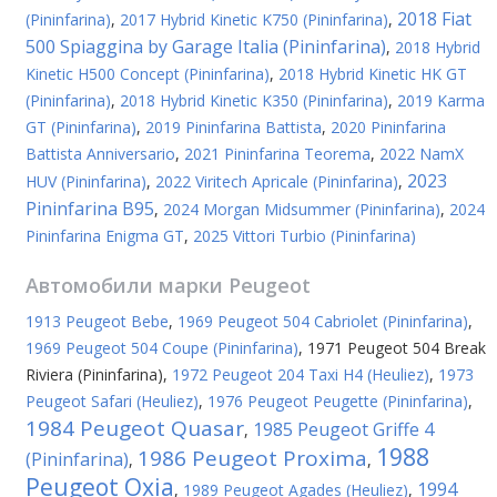
2018 Fiat
(Pininfarina)
,
2017 Hybrid Kinetic K750 (Pininfarina)
,
500 Spiaggina by Garage Italia (Pininfarina)
,
2018 Hybrid
Kinetic H500 Concept (Pininfarina)
,
2018 Hybrid Kinetic HK GT
(Pininfarina)
,
2018 Hybrid Kinetic K350 (Pininfarina)
,
2019 Karma
GT (Pininfarina)
,
2019 Pininfarina Battista
,
2020 Pininfarina
Battista Anniversario
,
2021 Pininfarina Teorema
,
2022 NamX
2023
HUV (Pininfarina)
,
2022 Viritech Apricale (Pininfarina)
,
Pininfarina B95
,
2024 Morgan Midsummer (Pininfarina)
,
2024
Pininfarina Enigma GT
,
2025 Vittori Turbio (Pininfarina)
Автомобили марки
Peugeot
1913 Peugeot Bebe
,
1969 Peugeot 504 Cabriolet (Pininfarina)
,
1969 Peugeot 504 Coupe (Pininfarina)
,
1971 Peugeot 504 Break
Riviera (Pininfarina)
,
1972 Peugeot 204 Taxi H4 (Heuliez)
,
1973
Peugeot Safari (Heuliez)
,
1976 Peugeot Peugette (Pininfarina)
,
1984 Peugeot Quasar
1985 Peugeot Griffe 4
,
1988
1986 Peugeot Proxima
(Pininfarina)
,
,
Peugeot Oxia
1994
,
1989 Peugeot Agades (Heuliez)
,