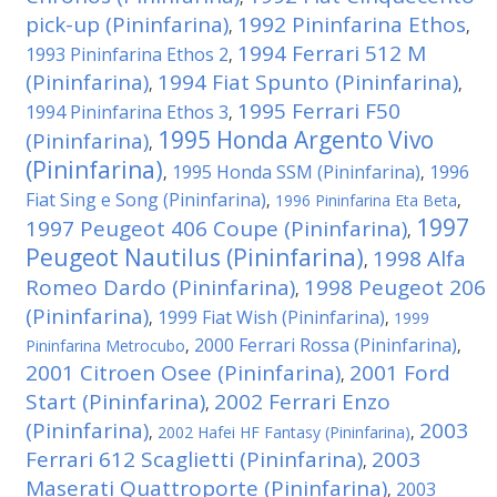
pick-up (Pininfarina)
1992 Pininfarina Ethos
,
,
1994 Ferrari 512 M
1993 Pininfarina Ethos 2
,
(Pininfarina)
1994 Fiat Spunto (Pininfarina)
,
,
1995 Ferrari F50
1994 Pininfarina Ethos 3
,
1995 Honda Argento Vivo
(Pininfarina)
,
(Pininfarina)
1995 Honda SSM (Pininfarina)
1996
,
,
Fiat Sing e Song (Pininfarina)
,
1996 Pininfarina Eta Beta
,
1997
1997 Peugeot 406 Coupe (Pininfarina)
,
Peugeot Nautilus (Pininfarina)
1998 Alfa
,
Romeo Dardo (Pininfarina)
1998 Peugeot 206
,
(Pininfarina)
1999 Fiat Wish (Pininfarina)
,
,
1999
2000 Ferrari Rossa (Pininfarina)
Pininfarina Metrocubo
,
,
2001 Citroen Osee (Pininfarina)
2001 Ford
,
Start (Pininfarina)
2002 Ferrari Enzo
,
(Pininfarina)
2003
,
2002 Hafei HF Fantasy (Pininfarina)
,
Ferrari 612 Scaglietti (Pininfarina)
2003
,
Maserati Quattroporte (Pininfarina)
2003
,