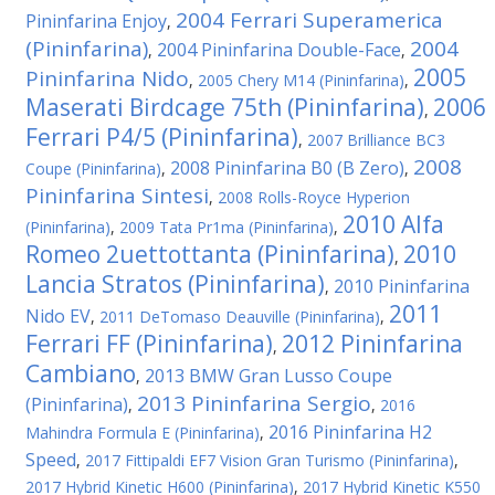
2004 Ferrari Superamerica
Pininfarina Enjoy
,
(Pininfarina)
2004
2004 Pininfarina Double-Face
,
,
2005
Pininfarina Nido
,
2005 Chery M14 (Pininfarina)
,
Maserati Birdcage 75th (Pininfarina)
2006
,
Ferrari P4/5 (Pininfarina)
,
2007 Brilliance BC3
2008
2008 Pininfarina B0 (B Zero)
Coupe (Pininfarina)
,
,
Pininfarina Sintesi
,
2008 Rolls-Royce Hyperion
2010 Alfa
(Pininfarina)
,
2009 Tata Pr1ma (Pininfarina)
,
Romeo 2uettottanta (Pininfarina)
2010
,
Lancia Stratos (Pininfarina)
2010 Pininfarina
,
2011
Nido EV
,
2011 DeTomaso Deauville (Pininfarina)
,
Ferrari FF (Pininfarina)
2012 Pininfarina
,
Cambiano
2013 BMW Gran Lusso Coupe
,
2013 Pininfarina Sergio
(Pininfarina)
,
,
2016
2016 Pininfarina H2
Mahindra Formula E (Pininfarina)
,
Speed
,
2017 Fittipaldi EF7 Vision Gran Turismo (Pininfarina)
,
2017 Hybrid Kinetic H600 (Pininfarina)
,
2017 Hybrid Kinetic K550