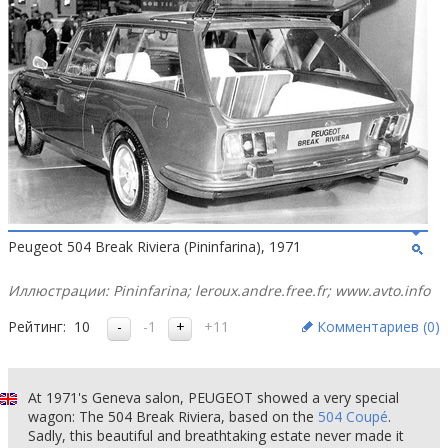
Peugeot 504 Break Riviera (Pininfarina), 1971
Иллюстрации: Pininfarina; leroux.andre.free.fr; www.avto.info
Рейтинг:
10
-1
+11
Комментариев (
0
)
At 1971's Geneva salon, PEUGEOT showed a very special
wagon: The 504 Break Riviera, based on the
504 Coupé
.
Sadly, this beautiful and breathtaking estate never made it