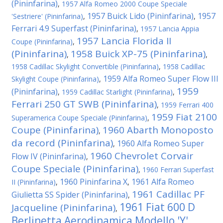
(Pininfarina)
,
1957 Alfa Romeo 2000 Coupe Speciale
1957 Buick Lido (Pininfarina)
1957
'Sestriere' (Pininfarina)
,
,
Ferrari 4.9 Superfast (Pininfarina)
,
1957 Lancia Appia
1957 Lancia Florida II
Coupe (Pininfarina)
,
(Pininfarina)
1958 Buick XP-75 (Pininfarina)
,
,
1958 Cadillac Skylight Convertible (Pininfarina)
,
1958 Cadillac
1959 Alfa Romeo Super Flow III
Skylight Coupe (Pininfarina)
,
1959
(Pininfarina)
,
1959 Cadillac Starlight (Pininfarina)
,
Ferrari 250 GT SWB (Pininfarina)
,
1959 Ferrari 400
1959 Fiat 2100
Superamerica Coupe Speciale (Pininfarina)
,
Coupe (Pininfarina)
1960 Abarth Monoposto
,
da record (Pininfarina)
1960 Alfa Romeo Super
,
1960 Chevrolet Corvair
Flow IV (Pininfarina)
,
Coupe Speciale (Pininfarina)
,
1960 Ferrari Superfast
1960 Pininfarina X
1961 Alfa Romeo
II (Pininfarina)
,
,
1961 Cadillac PF
Giulietta SS Spider (Pininfarina)
,
1961 Fiat 600 D
Jacqueline (Pininfarina)
,
Berlinetta Aerodinamica Modello 'Y'