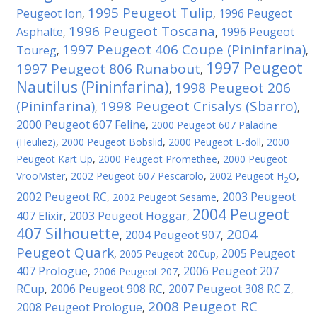
1995 Peugeot Tulip
Peugeot Ion
1996 Peugeot
,
,
1996 Peugeot Toscana
Asphalte
1996 Peugeot
,
,
1997 Peugeot 406 Coupe (Pininfarina)
Toureg
,
,
1997 Peugeot
1997 Peugeot 806 Runabout
,
Nautilus (Pininfarina)
1998 Peugeot 206
,
(Pininfarina)
1998 Peugeot Crisalys (Sbarro)
,
,
2000 Peugeot 607 Feline
,
2000 Peugeot 607 Paladine
(Heuliez)
,
2000 Peugeot Bobslid
,
2000 Peugeot E-doll
,
2000
Peugeot Kart Up
,
2000 Peugeot Promethee
,
2000 Peugeot
VrooMster
,
2002 Peugeot 607 Pescarolo
,
2002 Peugeot H
O
,
2
2002 Peugeot RC
2003 Peugeot
,
2002 Peugeot Sesame
,
2004 Peugeot
407 Elixir
2003 Peugeot Hoggar
,
,
407 Silhouette
2004
2004 Peugeot 907
,
,
Peugeot Quark
2005 Peugeot
,
2005 Peugeot 20Cup
,
407 Prologue
2006 Peugeot 207
,
2006 Peugeot 207
,
RCup
2006 Peugeot 908 RC
2007 Peugeot 308 RC Z
,
,
,
2008 Peugeot RC
2008 Peugeot Prologue
,