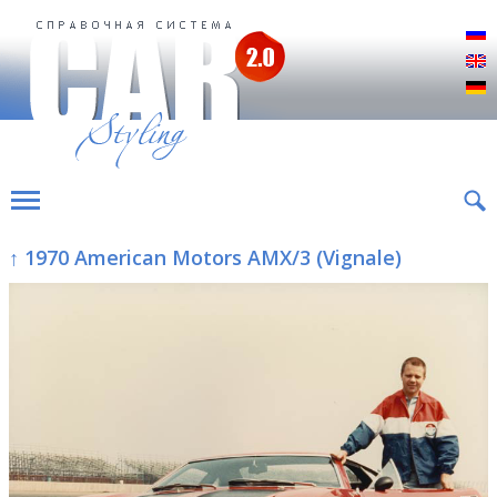
Р
E
D
↑ 1970 American Motors AMX/3 (Vignale)