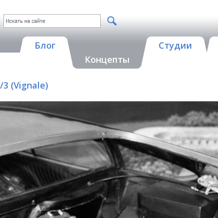
Блог
Студии
Концепты
3 (Vignale)