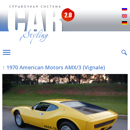
Р
E
D
↑ 1970 American Motors AMX/3 (Vignale)