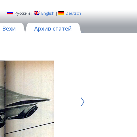
Русский
|
English
|
Deutsch
Вехи
Архив статей