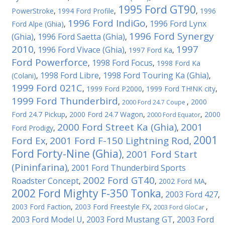
1995 Ford GT90
PowerStroke
,
1994 Ford Profile
,
,
1996
1996 Ford IndiGo
1996 Ford Lynx
Ford Alpe (Ghia)
,
,
1996 Ford Synergy
(Ghia)
1996 Ford Saetta (Ghia)
,
,
2010
1997
1996 Ford Vivace (Ghia)
,
,
1997 Ford Ka
,
Ford Powerforce
1998 Ford Focus
,
,
1998 Ford Ka
1998 Ford Libre
1998 Ford Touring Ka (Ghia)
(Colani)
,
,
,
1999 Ford 021C
,
1999 Ford P2000
,
1999 Ford TH!NK city
,
1999 Ford Thunderbird
,
,
2000
2000 Ford 24.7 Coupe
Ford 24.7 Pickup
,
2000 Ford 24.7 Wagon
,
,
2000
2000 Ford Equator
2000 Ford Street Ka (Ghia)
2001
Ford Prodigy
,
,
2001
Ford Ex
2001 Ford F-150 Lightning Rod
,
,
Ford Forty-Nine (Ghia)
2001 Ford Start
,
(Pininfarina)
2001 Ford Thunderbird Sports
,
2002 Ford GT40
Roadster Concept
,
,
2002 Ford MA
,
2002 Ford Mighty F-350 Tonka
2003 Ford 427
,
,
2003 Ford Faction
,
2003 Ford Freestyle FX
,
,
2003 Ford GloCar
2003 Ford Model U
2003 Ford Mustang GT
2003 Ford
,
,