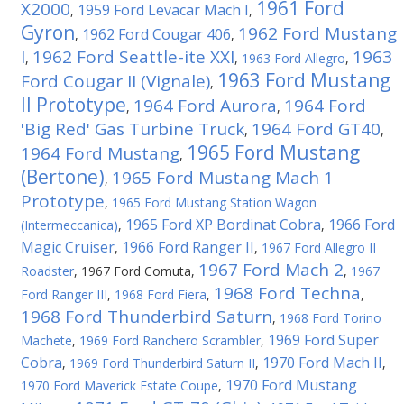
1961 Ford
X2000
1959 Ford Levacar Mach I
,
,
Gyron
1962 Ford Mustang
1962 Ford Cougar 406
,
,
I
1962 Ford Seattle-ite XXI
1963
,
,
1963 Ford Allegro
,
1963 Ford Mustang
Ford Cougar II (Vignale)
,
II Prototype
1964 Ford Aurora
1964 Ford
,
,
'Big Red' Gas Turbine Truck
1964 Ford GT40
,
,
1965 Ford Mustang
1964 Ford Mustang
,
(Bertone)
1965 Ford Mustang Mach 1
,
Prototype
,
1965 Ford Mustang Station Wagon
1965 Ford XP Bordinat Cobra
1966 Ford
(Intermeccanica)
,
,
Magic Cruiser
1966 Ford Ranger II
,
,
1967 Ford Allegro II
1967 Ford Mach 2
Roadster
,
1967 Ford Comuta
,
,
1967
1968 Ford Techna
Ford Ranger III
,
1968 Ford Fiera
,
,
1968 Ford Thunderbird Saturn
,
1968 Ford Torino
1969 Ford Super
Machete
,
1969 Ford Ranchero Scrambler
,
Cobra
1970 Ford Mach II
,
1969 Ford Thunderbird Saturn II
,
,
1970 Ford Mustang
1970 Ford Maverick Estate Coupe
,