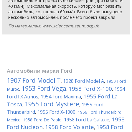
автомобиль мог проехать 60 километров (при скорости
40 км/ч). Максимальная скорость, которую мог развить
автомобиль, составляла 60 км/ч. Всего было выпущено
несколько автомобилей, после чего проект закрыли
По материалам: www.sciencemuseum.org.uk
Автомобили марки
Ford
1907 Ford Model T
1928 Ford Model A
,
,
1950 Ford
1953 Ford Vega
1953 Ford X-100
1954
Muroc
,
,
,
1955 Ford La
Ford FX Atmos
1954 Ford Maxima
,
,
1955 Ford Mystere
Tosca
1955 Ford
,
,
Thunderbird
1955 Ford X-1000
,
,
1956 Ford Thunderbird
1958
1958 Ford La Galaxie
Mexico
,
1958 Ford De Paolo
,
,
Ford Nucleon
1958 Ford Volante
1958 Ford
,
,