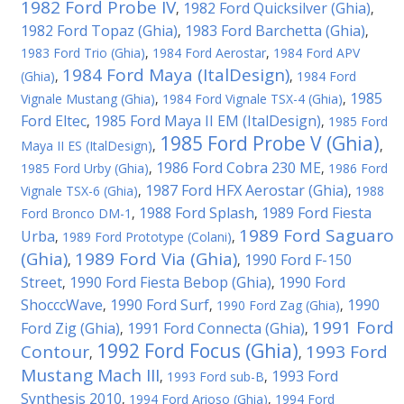
1982 Ford Probe IV
1982 Ford Quicksilver (Ghia)
,
,
1982 Ford Topaz (Ghia)
1983 Ford Barchetta (Ghia)
,
,
1983 Ford Trio (Ghia)
,
1984 Ford Aerostar
,
1984 Ford APV
1984 Ford Maya (ItalDesign)
(Ghia)
,
,
1984 Ford
1985
Vignale Mustang (Ghia)
,
1984 Ford Vignale TSX-4 (Ghia)
,
Ford Eltec
1985 Ford Maya II EM (ItalDesign)
,
,
1985 Ford
1985 Ford Probe V (Ghia)
Maya II ES (ItalDesign)
,
,
1986 Ford Cobra 230 ME
1985 Ford Urby (Ghia)
,
,
1986 Ford
1987 Ford HFX Aerostar (Ghia)
Vignale TSX-6 (Ghia)
,
,
1988
1988 Ford Splash
1989 Ford Fiesta
Ford Bronco DM-1
,
,
1989 Ford Saguaro
Urba
,
1989 Ford Prototype (Colani)
,
(Ghia)
1989 Ford Via (Ghia)
1990 Ford F-150
,
,
Street
1990 Ford Fiesta Bebop (Ghia)
1990 Ford
,
,
ShocccWave
1990 Ford Surf
1990
,
,
1990 Ford Zag (Ghia)
,
1991 Ford
Ford Zig (Ghia)
1991 Ford Connecta (Ghia)
,
,
1992 Ford Focus (Ghia)
Contour
1993 Ford
,
,
Mustang Mach III
1993 Ford
,
1993 Ford sub-B
,
Synthesis 2010
,
1994 Ford Arioso (Ghia)
,
1994 Ford