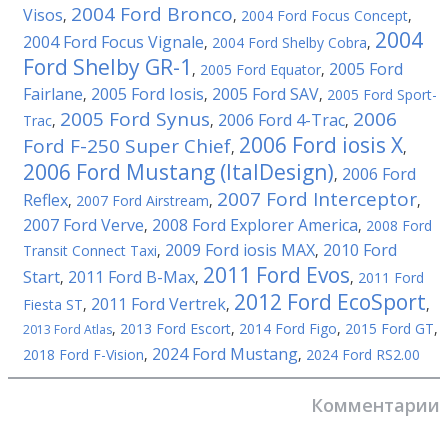
2004 Ford Bronco
Visos
,
,
2004 Ford Focus Concept
,
2004
2004 Ford Focus Vignale
,
2004 Ford Shelby Cobra
,
Ford Shelby GR-1
2005 Ford
,
2005 Ford Equator
,
Fairlane
2005 Ford Iosis
2005 Ford SAV
,
,
,
2005 Ford Sport-
2005 Ford Synus
2006
2006 Ford 4-Trac
Trac
,
,
,
2006 Ford iosis X
Ford F-250 Super Chief
,
,
2006 Ford Mustang (ItalDesign)
2006 Ford
,
2007 Ford Interceptor
Reflex
,
2007 Ford Airstream
,
,
2007 Ford Verve
2008 Ford Explorer America
,
,
2008 Ford
2009 Ford iosis MAX
2010 Ford
Transit Connect Taxi
,
,
2011 Ford Evos
Start
2011 Ford B-Max
,
,
,
2011 Ford
2012 Ford EcoSport
2011 Ford Vertrek
Fiesta ST
,
,
,
,
2013 Ford Escort
,
2014 Ford Figo
,
2015 Ford GT
,
2013 Ford Atlas
2024 Ford Mustang
2018 Ford F-Vision
,
,
2024 Ford RS2.00
Комментарии