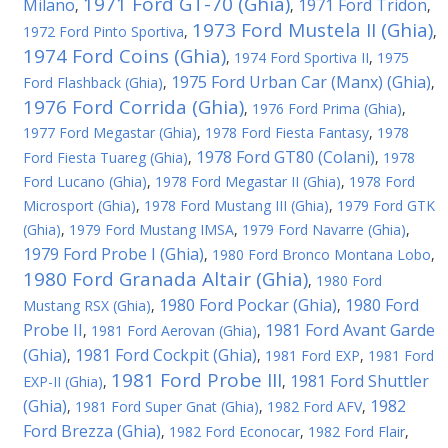
1971 Ford GT-70 (Ghia)
Milano
1971 Ford Tridon
,
,
,
1973 Ford Mustela II (Ghia)
1972 Ford Pinto Sportiva
,
,
1974 Ford Coins (Ghia)
,
1974 Ford Sportiva II
,
1975
1975 Ford Urban Car (Manx) (Ghia)
Ford Flashback (Ghia)
,
,
1976 Ford Corrida (Ghia)
,
1976 Ford Prima (Ghia)
,
1977 Ford Megastar (Ghia)
,
1978 Ford Fiesta Fantasy
,
1978
1978 Ford GT80 (Colani)
Ford Fiesta Tuareg (Ghia)
,
,
1978
Ford Lucano (Ghia)
,
1978 Ford Megastar II (Ghia)
,
1978 Ford
Microsport (Ghia)
,
1978 Ford Mustang III (Ghia)
,
1979 Ford GTK
(Ghia)
,
1979 Ford Mustang IMSA
,
1979 Ford Navarre (Ghia)
,
1979 Ford Probe I (Ghia)
,
1980 Ford Bronco Montana Lobo
,
1980 Ford Granada Altair (Ghia)
,
1980 Ford
1980 Ford Pockar (Ghia)
1980 Ford
Mustang RSX (Ghia)
,
,
Probe II
1981 Ford Avant Garde
,
1981 Ford Aerovan (Ghia)
,
(Ghia)
1981 Ford Cockpit (Ghia)
,
,
1981 Ford EXP
,
1981 Ford
1981 Ford Probe III
1981 Ford Shuttler
EXP-II (Ghia)
,
,
(Ghia)
1982
,
1981 Ford Super Gnat (Ghia)
,
1982 Ford AFV
,
Ford Brezza (Ghia)
,
1982 Ford Econocar
,
1982 Ford Flair
,