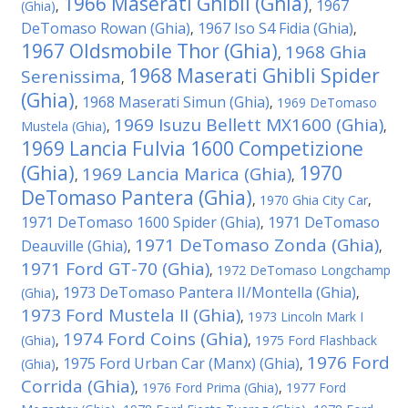
1966 Maserati Ghibli (Ghia)
1967
(Ghia)
,
,
DeTomaso Rowan (Ghia)
1967 Iso S4 Fidia (Ghia)
,
,
1967 Oldsmobile Thor (Ghia)
1968 Ghia
,
1968 Maserati Ghibli Spider
Serenissima
,
(Ghia)
1968 Maserati Simun (Ghia)
,
,
1969 DeTomaso
1969 Isuzu Bellett MX1600 (Ghia)
Mustela (Ghia)
,
,
1969 Lancia Fulvia 1600 Competizione
(Ghia)
1970
1969 Lancia Marica (Ghia)
,
,
DeTomaso Pantera (Ghia)
,
1970 Ghia City Car
,
1971 DeTomaso 1600 Spider (Ghia)
1971 DeTomaso
,
1971 DeTomaso Zonda (Ghia)
Deauville (Ghia)
,
,
1971 Ford GT-70 (Ghia)
,
1972 DeTomaso Longchamp
1973 DeTomaso Pantera II/Montella (Ghia)
(Ghia)
,
,
1973 Ford Mustela II (Ghia)
,
1973 Lincoln Mark I
1974 Ford Coins (Ghia)
(Ghia)
,
,
1975 Ford Flashback
1976 Ford
1975 Ford Urban Car (Manx) (Ghia)
(Ghia)
,
,
Corrida (Ghia)
,
1976 Ford Prima (Ghia)
,
1977 Ford