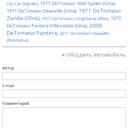
1971 DeTomaso 1600 Spider (Ghia)
City Car (Vignale)
,
,
1971 DeTomaso
1971 DeTomaso Deauville (Ghia)
,
Zonda (Ghia)
1973
,
1972 DeTomaso Longchamp (Ghia)
,
2000
DeTomaso Pantera II/Montella (Ghia)
,
DeTomaso Pantera
,
2011 DeTomaso Deauville
(Pininfarina)
Обсудить автомобиль
Автор
E-mail
Комментарий