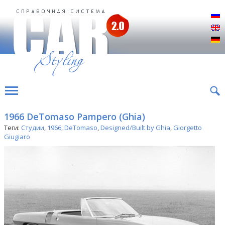
Р
E
D
1966 DeTomaso Pampero (Ghia)
Теги:
Студии
,
1966
,
DeTomaso
,
Designed/Built by Ghia
,
Giorgetto
Giugiaro