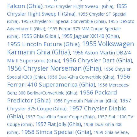
Falcon (Ghia)
1955
,
1955 Chrysler Flight Sweep I (Ghia)
,
Chrysler Flight Sweep II (Ghia)
,
1955 Chrysler ST Special
(Ghia)
,
1955 Chrysler ST Special Convertible (Ghia)
,
1955 DeSoto
Adventurer II (Ghia)
,
1955 Ferrari 375 MM Coupe Speciale
1955 Ghia Gilda I
1955 Jaguar XK140 (Ghia)
(Ghia)
,
,
,
1955 Volkswagen
1955 Lincoln Futura (Ghia)
,
Karmann Ghia (Ghia)
1956 Aston Martin DB2/4
,
1956 Chrysler Dart (Ghia)
Mk II Supersonic (Ghia)
,
,
1956 Chrysler Norseman (Ghia)
,
1956 Chrysler
1956
Special K300 (Ghia)
,
1956 Dual-Ghia Convertible (Ghia)
,
Ferrari 410 Superamerica (Ghia)
,
1956 Mercedes-
1956 Packard
Benz 300 Berlina/Convertible (Ghia)
,
Predictor (Ghia)
1957
,
1956 Plymouth Plainsman (Ghia)
,
1957 Chrysler Diablo
Chrysler 375 Coupe (Ghia)
,
(Ghia)
,
1957 Dual-Ghia Sport Coupe (Ghia)
,
1957 Fiat 1100 TV
1957 Fiat Jolly (Ghia)
Coupe (Ghia)
,
,
1958 Dual-Ghia 400
1958 Simca Special (Ghia)
(Ghia)
,
,
1959 Ghia Selene
,