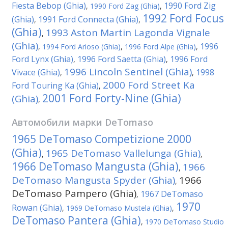
Fiesta Bebop (Ghia)
1990 Ford Zig
,
1990 Ford Zag (Ghia)
,
1992 Ford Focus
(Ghia)
1991 Ford Connecta (Ghia)
,
,
(Ghia)
1993 Aston Martin Lagonda Vignale
,
(Ghia)
1996
,
1994 Ford Arioso (Ghia)
,
1996 Ford Alpe (Ghia)
,
Ford Lynx (Ghia)
1996 Ford Saetta (Ghia)
1996 Ford
,
,
1996 Lincoln Sentinel (Ghia)
Vivace (Ghia)
1998
,
,
2000 Ford Street Ka
Ford Touring Ka (Ghia)
,
2001 Ford Forty-Nine (Ghia)
(Ghia)
,
Автомобили марки
DeTomaso
1965 DeTomaso Competizione 2000
(Ghia)
1965 DeTomaso Vallelunga (Ghia)
,
,
1966 DeTomaso Mangusta (Ghia)
1966
,
DeTomaso Mangusta Spyder (Ghia)
1966
,
DeTomaso Pampero (Ghia)
1967 DeTomaso
,
1970
Rowan (Ghia)
,
1969 DeTomaso Mustela (Ghia)
,
DeTomaso Pantera (Ghia)
,
1970 DeTomaso Studio