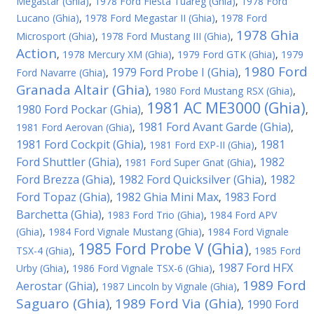
Megastar (Ghia)
,
1978 Ford Fiesta Tuareg (Ghia)
,
1978 Ford
Lucano (Ghia)
,
1978 Ford Megastar II (Ghia)
,
1978 Ford
1978 Ghia
Microsport (Ghia)
,
1978 Ford Mustang III (Ghia)
,
Action
,
1978 Mercury XM (Ghia)
,
1979 Ford GTK (Ghia)
,
1979
1980 Ford
1979 Ford Probe I (Ghia)
Ford Navarre (Ghia)
,
,
Granada Altair (Ghia)
,
1980 Ford Mustang RSX (Ghia)
,
1981 AC ME3000 (Ghia)
1980 Ford Pockar (Ghia)
,
,
1981 Ford Avant Garde (Ghia)
1981 Ford Aerovan (Ghia)
,
,
1981 Ford Cockpit (Ghia)
1981
,
1981 Ford EXP-II (Ghia)
,
Ford Shuttler (Ghia)
1982
,
1981 Ford Super Gnat (Ghia)
,
Ford Brezza (Ghia)
1982 Ford Quicksilver (Ghia)
1982
,
,
Ford Topaz (Ghia)
1982 Ghia Mini Max
1983 Ford
,
,
Barchetta (Ghia)
,
1983 Ford Trio (Ghia)
,
1984 Ford APV
(Ghia)
,
1984 Ford Vignale Mustang (Ghia)
,
1984 Ford Vignale
1985 Ford Probe V (Ghia)
TSX-4 (Ghia)
,
,
1985 Ford
1987 Ford HFX
Urby (Ghia)
,
1986 Ford Vignale TSX-6 (Ghia)
,
1989 Ford
Aerostar (Ghia)
,
1987 Lincoln by Vignale (Ghia)
,
Saguaro (Ghia)
1989 Ford Via (Ghia)
1990 Ford
,
,