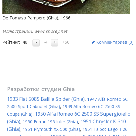
De Tomaso Pampero (Ghia), 1966
Иллюстрации: www.shorey.net
Рейтинг:
46
-4
+50
Комментариев (
0
)
Разработки студии
Ghia
1933 Fiat 508S Balilla Spider (Ghia)
,
1947 Alfa Romeo 6C
2500 Sport Cabriolet (Ghia)
,
1949 Alfa Romeo 6C 2500 SS
1950 Alfa Romeo 6C 2500 SS Supergioiello
Coupe (Ghia)
,
(Ghia)
1951 Chrysler K-310
,
1950 Ferrari 195 Inter (Ghia)
,
(Ghia)
,
1951 Plymouth XX-500 (Ghia)
,
1951 Talbot-Lago T.26