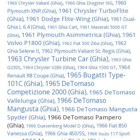
1960
1960 Chrysler Valiant (Ghia)
,
1960 Ghia Dragster IXG
,
1961 Chrysler TurboFlite
Plymouth XNR (Ghia)
,
(Ghia)
1961 Dodge Flite-Wing (Ghia)
1961 Dual-
,
,
Ghia L 6.4 (Ghia)
,
1961 Ghia Cart
,
1961 Maserati 5000 GT
1961 Plymouth Asimmetrica (Ghia)
1961
(Ghia)
,
,
Volvo P1800 (Ghia)
1962
,
1962 Fiat 500 Ziba (Ghia)
,
Ghia Selene II
1962 Plymouth Valiant St. Regis (Ghia)
,
,
1963 Chrysler Turbine Car (Ghia)
,
1963 Ghia
1964
G230S
,
1964 Chrysler V280 (Ghia)
,
1964 Ghia 1500 GT
,
1965 Bugatti Type-
Renault R8 Coupe (Ghia)
,
101C (Ghia)
1965 DeTomaso
,
Competizione 2000 (Ghia)
1965 DeTomaso
,
1966 DeTomaso
Vallelunga (Ghia)
,
Mangusta (Ghia)
1966 DeTomaso Mangusta
,
Spyder (Ghia)
1966 DeTomaso Pampero
,
(Ghia)
1966 Fiat 850
,
1966 Duesenberg Model D (Ghia)
,
Vanessa (Ghia)
1966 Ghia 450/SS
,
,
1966 Isuzu 117 Sport