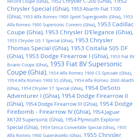
1952
1952 Chrysler C-200 (Ghia)
Record Coupe (Ghia)
,
,
Chrysler Special (Ghia)
1953 Abarth Fiat 1100
,
(Ghia)
,
1953 Alfa Romeo 1900 Sprint Supergioiello (Ghia)
,
1953
1953 Cadillac
Alfa Romeo 1900 Supersonic Conrero (Ghia)
,
Coupe (Ghia)
1953 Chrysler D’Elegance (Ghia)
,
,
1953 Chrysler
1953 Chrysler GS-1 Special (Ghia)
,
Thomas Special (Ghia)
1953 Cisitalia 505 DF
,
(Ghia)
1953 Dodge Firearrow I (Ghia)
,
,
1953 Fiat 8V
1953 Fiat 8V Supersonic
Boano Coupe (Ghia)
,
Coupe (Ghia)
,
1954 Alfa Romeo 1900 CS Speciale (Ghia)
,
1954 Alfa Romeo 1900 SS (Ghia)
,
1954 Alfa Romeo 2000 Abarth
1954 DeSoto
(Ghia)
,
1954 Chrysler ST Special (Ghia)
,
Adventurer I (Ghia)
1954 Dodge Firearrow II
,
(Ghia)
1954 Dodge
1954 Dodge Firearrow III (Ghia)
,
,
Firebomb - Firearrow IV (Ghia)
1954 Jaguar
,
XK120 Supersonic (Ghia)
1954 Plymouth Explorer
,
Special (Ghia)
,
1954 Simca Convertible Special (Ghia)
,
1955
1955 Chrysler
Alfa Romeo 1900 Supergioiello (Ghia)
,