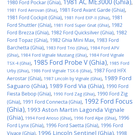
1981 AC ME3000 (Ghia)
1980 Ford Pockar (Ghia)
,
,
1981 Ford Avant Garde (Ghia)
1981 Ford Aerovan (Ghia)
,
,
1981 Ford Cockpit (Ghia)
1981
,
1981 Ford EXP-II (Ghia)
,
Ford Shuttler (Ghia)
1982
,
1981 Ford Super Gnat (Ghia)
,
Ford Brezza (Ghia)
1982 Ford Quicksilver (Ghia)
1982
,
,
Ford Topaz (Ghia)
1982 Ghia Mini Max
1983 Ford
,
,
Barchetta (Ghia)
,
1983 Ford Trio (Ghia)
,
1984 Ford APV
(Ghia)
,
1984 Ford Vignale Mustang (Ghia)
,
1984 Ford Vignale
1985 Ford Probe V (Ghia)
TSX-4 (Ghia)
,
,
1985 Ford
1987 Ford HFX
Urby (Ghia)
,
1986 Ford Vignale TSX-6 (Ghia)
,
1989 Ford
Aerostar (Ghia)
,
1987 Lincoln by Vignale (Ghia)
,
Saguaro (Ghia)
1989 Ford Via (Ghia)
1990 Ford
,
,
Fiesta Bebop (Ghia)
1990 Ford Zig
,
1990 Ford Zag (Ghia)
,
1992 Ford Focus
(Ghia)
1991 Ford Connecta (Ghia)
,
,
(Ghia)
1993 Aston Martin Lagonda Vignale
,
(Ghia)
1996
,
1994 Ford Arioso (Ghia)
,
1996 Ford Alpe (Ghia)
,
Ford Lynx (Ghia)
1996 Ford Saetta (Ghia)
1996 Ford
,
,
1996 Lincoln Sentinel (Ghia)
Vivace (Ghia)
1998
,
,