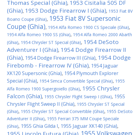
Thomas Special (Ghia)
1953 Cisitalia 505 DF
,
(Ghia)
1953 Dodge Firearrow I (Ghia)
,
,
1953 Fiat 8V
1953 Fiat 8V Supersonic
Boano Coupe (Ghia)
,
Coupe (Ghia)
,
1954 Alfa Romeo 1900 CS Speciale (Ghia)
,
1954 Alfa Romeo 1900 SS (Ghia)
,
1954 Alfa Romeo 2000 Abarth
1954 DeSoto
(Ghia)
,
1954 Chrysler ST Special (Ghia)
,
Adventurer I (Ghia)
1954 Dodge Firearrow II
,
(Ghia)
1954 Dodge
1954 Dodge Firearrow III (Ghia)
,
,
Firebomb - Firearrow IV (Ghia)
1954 Jaguar
,
XK120 Supersonic (Ghia)
1954 Plymouth Explorer
,
Special (Ghia)
,
1954 Simca Convertible Special (Ghia)
,
1955
1955 Chrysler
Alfa Romeo 1900 Supergioiello (Ghia)
,
Falcon (Ghia)
1955
,
1955 Chrysler Flight Sweep I (Ghia)
,
Chrysler Flight Sweep II (Ghia)
,
1955 Chrysler ST Special
(Ghia)
,
1955 Chrysler ST Special Convertible (Ghia)
,
1955 DeSoto
Adventurer II (Ghia)
,
1955 Ferrari 375 MM Coupe Speciale
1955 Ghia Gilda I
1955 Jaguar XK140 (Ghia)
(Ghia)
,
,
,
1955 Volkswagen
1955 Lincoln Futura (Ghia)
,