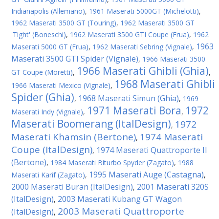
Indianapolis (Allemano)
,
1961 Maserati 5000GT (Michelotti)
,
1962 Maserati 3500 GT (Touring)
,
1962 Maserati 3500 GT
'Tight' (Boneschi)
,
1962 Maserati 3500 GTI Coupe (Frua)
,
1962
1963
Maserati 5000 GT (Frua)
,
1962 Maserati Sebring (Vignale)
,
Maserati 3500 GTI Spider (Vignale)
,
1966 Maserati 3500
1966 Maserati Ghibli (Ghia)
GT Coupe (Moretti)
,
,
1968 Maserati Ghibli
1966 Maserati Mexico (Vignale)
,
Spider (Ghia)
1968 Maserati Simun (Ghia)
,
,
1969
1971 Maserati Bora
1972
Maserati Indy (Vignale)
,
,
Maserati Boomerang (ItalDesign)
1972
,
Maserati Khamsin (Bertone)
1974 Maserati
,
Coupe (ItalDesign)
1974 Maserati Quattroporte II
,
(Bertone)
,
1984 Maserati Biturbo Spyder (Zagato)
,
1988
1995 Maserati Auge (Castagna)
Maserati Karif (Zagato)
,
,
2000 Maserati Buran (ItalDesign)
2001 Maserati 320S
,
(ItalDesign)
2003 Maserati Kubang GT Wagon
,
2003 Maserati Quattroporte
(ItalDesign)
,