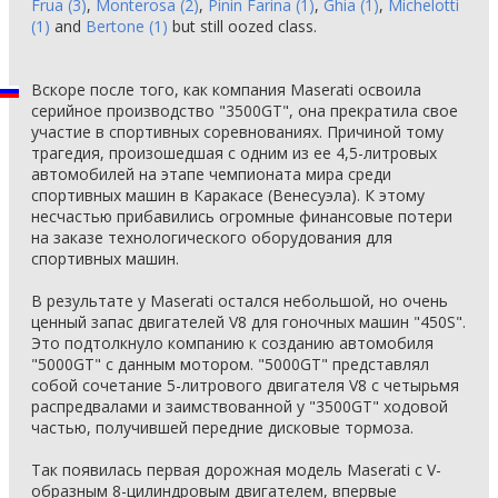
Frua (3)
,
Monterosa (2)
,
Pinin Farina (1)
,
Ghia (1)
,
Michelotti
(1)
and
Bertone (1)
but still oozed class.
Вскоре после того, как компания Maserati освоила
серийное производство "3500GT", она прекратила свое
участие в спортивных соревнованиях. Причиной тому
трагедия, произошедшая с одним из ее 4,5-литровых
автомобилей на этапе чемпионата мира среди
спортивных машин в Каракасе (Венесуэла). К этому
несчастью прибавились огромные финансовые потери
на заказе технологического оборудования для
спортивных машин.
В результате у Maserati остался небольшой, но очень
ценный запас двигателей V8 для гоночных машин "450S".
Это подтолкнуло компанию к созданию автомобиля
"5000GT" с данным мотором. "5000GT" представлял
собой сочетание 5-литрового двигателя V8 с четырьмя
распредвалами и заимствованной у "3500GT" ходовой
частью, получившей передние дисковые тормоза.
Так появилась первая дорожная модель Maserati с V-
образным 8-цилиндровым двигателем, впервые