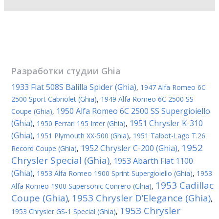
Разработки студии
Ghia
1933 Fiat 508S Balilla Spider (Ghia)
,
1947 Alfa Romeo 6C
2500 Sport Cabriolet (Ghia)
,
1949 Alfa Romeo 6C 2500 SS
1950 Alfa Romeo 6C 2500 SS Supergioiello
Coupe (Ghia)
,
(Ghia)
1951 Chrysler K-310
,
1950 Ferrari 195 Inter (Ghia)
,
(Ghia)
,
1951 Plymouth XX-500 (Ghia)
,
1951 Talbot-Lago T.26
1952
1952 Chrysler C-200 (Ghia)
Record Coupe (Ghia)
,
,
Chrysler Special (Ghia)
1953 Abarth Fiat 1100
,
(Ghia)
,
1953 Alfa Romeo 1900 Sprint Supergioiello (Ghia)
,
1953
1953 Cadillac
Alfa Romeo 1900 Supersonic Conrero (Ghia)
,
Coupe (Ghia)
1953 Chrysler D’Elegance (Ghia)
,
,
1953 Chrysler
1953 Chrysler GS-1 Special (Ghia)
,