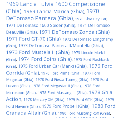
1969 Lancia Fulvia 1600 Competizione
(Ghia)
1970
1969 Lancia Marica (Ghia)
,
,
DeTomaso Pantera (Ghia)
,
1970 Ghia City Car
,
1971 DeTomaso 1600 Spider (Ghia)
1971 DeTomaso
,
1971 DeTomaso Zonda (Ghia)
Deauville (Ghia)
,
,
1971 Ford GT-70 (Ghia)
,
1972 DeTomaso Longchamp
1973 DeTomaso Pantera II/Montella (Ghia)
(Ghia)
,
,
1973 Ford Mustela II (Ghia)
,
1973 Lincoln Mark I
1974 Ford Coins (Ghia)
(Ghia)
,
,
1975 Ford Flashback
1976 Ford
1975 Ford Urban Car (Manx) (Ghia)
(Ghia)
,
,
Corrida (Ghia)
,
1976 Ford Prima (Ghia)
,
1977 Ford
Megastar (Ghia)
,
1978 Ford Fiesta Tuareg (Ghia)
,
1978 Ford
Lucano (Ghia)
,
1978 Ford Megastar II (Ghia)
,
1978 Ford
1978 Ghia
Microsport (Ghia)
,
1978 Ford Mustang III (Ghia)
,
Action
,
1978 Mercury XM (Ghia)
,
1979 Ford GTK (Ghia)
,
1979
1980 Ford
1979 Ford Probe I (Ghia)
Ford Navarre (Ghia)
,
,
Granada Altair (Ghia)
,
1980 Ford Mustang RSX (Ghia)
,