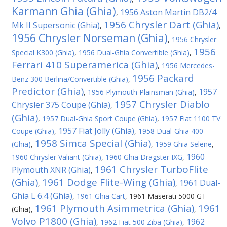
Karmann Ghia (Ghia)
1956 Aston Martin DB2/4
,
1956 Chrysler Dart (Ghia)
Mk II Supersonic (Ghia)
,
,
1956 Chrysler Norseman (Ghia)
,
1956 Chrysler
1956
Special K300 (Ghia)
,
1956 Dual-Ghia Convertible (Ghia)
,
Ferrari 410 Superamerica (Ghia)
,
1956 Mercedes-
1956 Packard
Benz 300 Berlina/Convertible (Ghia)
,
Predictor (Ghia)
1957
,
1956 Plymouth Plainsman (Ghia)
,
1957 Chrysler Diablo
Chrysler 375 Coupe (Ghia)
,
(Ghia)
,
1957 Dual-Ghia Sport Coupe (Ghia)
,
1957 Fiat 1100 TV
1957 Fiat Jolly (Ghia)
Coupe (Ghia)
,
,
1958 Dual-Ghia 400
1958 Simca Special (Ghia)
(Ghia)
,
,
1959 Ghia Selene
,
1960
1960 Chrysler Valiant (Ghia)
,
1960 Ghia Dragster IXG
,
1961 Chrysler TurboFlite
Plymouth XNR (Ghia)
,
(Ghia)
1961 Dodge Flite-Wing (Ghia)
1961 Dual-
,
,
Ghia L 6.4 (Ghia)
,
1961 Ghia Cart
,
1961 Maserati 5000 GT
1961 Plymouth Asimmetrica (Ghia)
1961
(Ghia)
,
,
Volvo P1800 (Ghia)
1962
,
1962 Fiat 500 Ziba (Ghia)
,