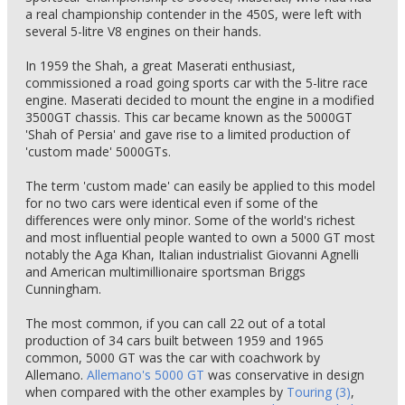
a real championship contender in the 450S, were left with
several 5-litre V8 engines on their hands.
In 1959 the Shah, a great Maserati enthusiast,
commissioned a road going sports car with the 5-litre race
engine. Maserati decided to mount the engine in a modified
3500GT chassis. This car became known as the 5000GT
'Shah of Persia' and gave rise to a limited production of
'custom made' 5000GTs.
The term 'custom made' can easily be applied to this model
for no two cars were identical even if some of the
differences were only minor. Some of the world's richest
and most influential people wanted to own a 5000 GT most
notably the Aga Khan, Italian industrialist Giovanni Agnelli
and American multimillionaire sportsman Briggs
Cunningham.
The most common, if you can call 22 out of a total
production of 34 cars built between 1959 and 1965
common, 5000 GT was the car with coachwork by
Allemano.
Allemano's 5000 GT
was conservative in design
when compared with the other examples by
Touring (3)
,