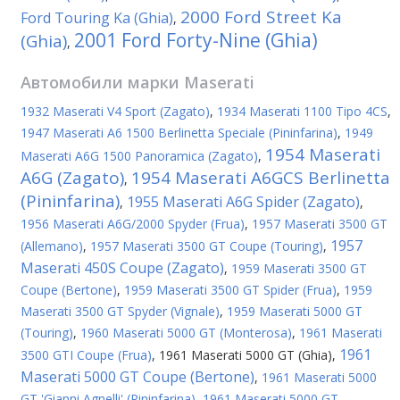
2000 Ford Street Ka
Ford Touring Ka (Ghia)
,
2001 Ford Forty-Nine (Ghia)
(Ghia)
,
Автомобили марки
Maserati
1932 Maserati V4 Sport (Zagato)
,
1934 Maserati 1100 Tipo 4CS
,
1947 Maserati A6 1500 Berlinetta Speciale (Pininfarina)
,
1949
1954 Maserati
Maserati A6G 1500 Panoramica (Zagato)
,
A6G (Zagato)
1954 Maserati A6GCS Berlinetta
,
(Pininfarina)
1955 Maserati A6G Spider (Zagato)
,
,
1956 Maserati A6G/2000 Spyder (Frua)
,
1957 Maserati 3500 GT
1957
(Allemano)
,
1957 Maserati 3500 GT Coupe (Touring)
,
Maserati 450S Coupe (Zagato)
,
1959 Maserati 3500 GT
Coupe (Bertone)
,
1959 Maserati 3500 GT Spider (Frua)
,
1959
Maserati 3500 GT Spyder (Vignale)
,
1959 Maserati 5000 GT
(Touring)
,
1960 Maserati 5000 GT (Monterosa)
,
1961 Maserati
1961
3500 GTI Coupe (Frua)
,
1961 Maserati 5000 GT (Ghia)
,
Maserati 5000 GT Coupe (Bertone)
,
1961 Maserati 5000
GT 'Gianni Agnelli' (Pininfarina)
,
1961 Maserati 5000 GT