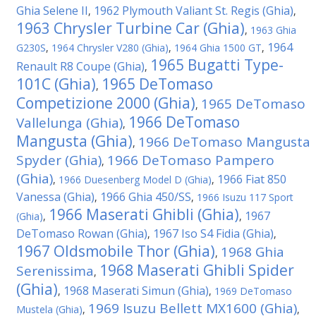
Ghia Selene II
1962 Plymouth Valiant St. Regis (Ghia)
,
,
1963 Chrysler Turbine Car (Ghia)
,
1963 Ghia
1964
G230S
,
1964 Chrysler V280 (Ghia)
,
1964 Ghia 1500 GT
,
1965 Bugatti Type-
Renault R8 Coupe (Ghia)
,
101C (Ghia)
1965 DeTomaso
,
Competizione 2000 (Ghia)
1965 DeTomaso
,
1966 DeTomaso
Vallelunga (Ghia)
,
Mangusta (Ghia)
1966 DeTomaso Mangusta
,
Spyder (Ghia)
1966 DeTomaso Pampero
,
(Ghia)
1966 Fiat 850
,
1966 Duesenberg Model D (Ghia)
,
Vanessa (Ghia)
1966 Ghia 450/SS
,
,
1966 Isuzu 117 Sport
1966 Maserati Ghibli (Ghia)
1967
(Ghia)
,
,
DeTomaso Rowan (Ghia)
1967 Iso S4 Fidia (Ghia)
,
,
1967 Oldsmobile Thor (Ghia)
1968 Ghia
,
1968 Maserati Ghibli Spider
Serenissima
,
(Ghia)
1968 Maserati Simun (Ghia)
,
,
1969 DeTomaso
1969 Isuzu Bellett MX1600 (Ghia)
Mustela (Ghia)
,
,