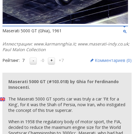
Maserati 5000 GT (Ghia), 1961
Иллюстрации: www.karmannghia.it; www.maserati-indy.co.uk;
Paul Malon Collection
Рейтинг:
7
-0
+7
Комментариев (
0
)
Maserati 5000 GT (#103.018) by Ghia for Ferdinando
Innocenti.
The Maserati 5000 GT sports car was truly a car 'Fit for a
King', for it was the Shah of Persia, now Iran, who instigated
the concept of this true supercar.
When in 1958 the regulatory body of motor sport, the FIA,
decided to reduce the maximum engine size for the World
Sportscar Championship to 3000cc, Maserati, who had had