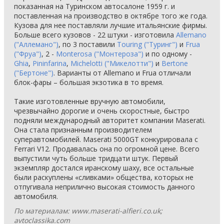
показанная на Туринском автосалоне 1959 г. и
поставленная на производство в октябре того же года.
Кузова для нее поставляли лучшие итальянские фирмы.
Больше всего кузовов - 22 штуки - изготовила
Allemano
("Аллемано")
, по 3 поставили
Touring ("Туринг")
и
Frua
("Фруа")
, 2 -
Monterosa ("Монтероза")
и по одному -
Ghia
,
Pininfarina
,
Michelotti ("Микелотти")
и
Bertone
("Бертоне")
. Варианты от Allemano и Frua отличали
блок-фары – большая экзотика в то время.
Такие изготовленные вручную автомобили,
чрезвычайно дорогие и очень скоростные, быстро
подняли международный авторитет компании Maserati.
Она стала признанным производителем
суперавтомобилей. Maserati 5000GT конкурировала с
Ferrari V12. Продавалась она по огромной цене. Всего
выпустили чуть больше тридцати штук. Первый
экземпляр достался иранскому шаху, все остальные
были раскуплены «сливками» общества, которых не
отпугивала неприлично высокая стоимость данного
автомобиля.
По материалам: www.maserati-alfieri.co.uk;
avtoclassika.com