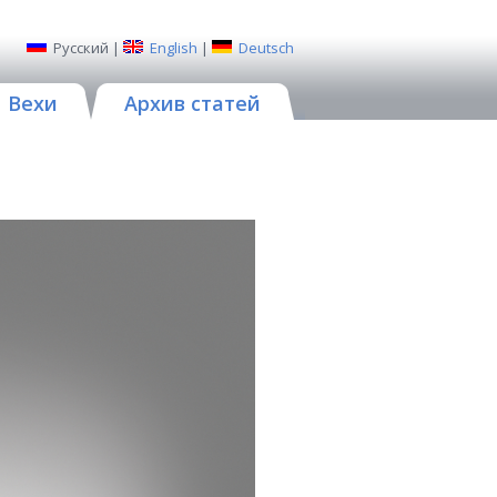
Русский
|
English
|
Deutsch
Вехи
Архив статей