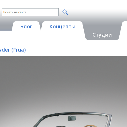
Блог
Концепты
Студии
der (Frua)