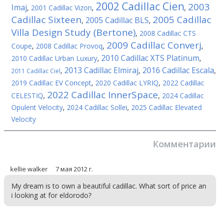
2002 Cadillac Cien
2003
Imaj
,
2001 Cadillac Vizon
,
,
Cadillac Sixteen
2005 Cadillac
2005 Cadillac BLS
,
,
Villa Design Study (Bertone)
,
2008 Cadillac CTS
2009 Cadillac Converj
Coupe
,
2008 Cadillac Provoq
,
,
2010 Cadillac XTS Platinum
2010 Cadillac Urban Luxury
,
,
2013 Cadillac Elmiraj
2016 Cadillac Escala
,
,
,
2011 Cadillac Ciel
2019 Cadillac EV Concept
,
2020 Cadillac LYRIQ
,
2022 Cadillac
2022 Cadillac InnerSpace
CELESTIQ
,
,
2024 Cadillac
Opulent Velocity
,
2024 Cadillac Sollei
,
2025 Cadillac Elevated
Velocity
Комментарии
kellie walker
7 мая 2012 г.
My dream is to own a beautiful cadillac. What sort of price an
i looking at for eldorodo?