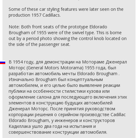
Some of these car styling features were later seen on the
production 1957 Cadillacs.
Note: Both front seats of the prototype Eldorado
Brougham of 1955 were of the swivel type. This is borne
out by a period photo showing the control knob located on
the side of the passenger seat.
В 1954 году, для демонстрации на Мотораме Дженерал
Моторс (General Motors Motorama) 1955 года, был
разработан автомобиль мечты Eldorado Brougham .
Изначально Brougham был концептуальным
автомобилем, и его целью было выявление реакции
публики на особенности стилистики кузова или
оформление салона для последующего включения этих
элементов в конструкцию будущих автомобилей
Дженерал Моторс. После принятия руководством
корпорации решения о серийном производстве Cadillac
Eldorado Brougham, у инженеров и конструкторов
Кадиллака ушло два года на испытания и
совершенствование конструкции автомобиля.