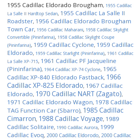
1955 Cadillac Eldorado Brougham
,
1955 Cadillac
1955 Cadillac La Salle II
La Salle II Hardtop Sedan
,
Roadster
1956 Cadillac Eldorado Brougham
,
Town Car
,
1956 Cadillac Maharani
,
1958 Cadillac Skylight
Convertible (Pininfarina)
,
1958 Cadillac Skylight Coupe
1959 Cadillac Cyclone
1959 Cadillac
(Pininfarina)
,
,
Eldorado
,
1959 Cadillac Starlight (Pininfarina)
,
1961 Cadillac
1961 Cadillac PF Jacqueline
La Salle XP-715
,
(Pininfarina)
1965
,
1964 Cadillac XP-74 Cyclone
,
1966
Cadillac ХР-840 Eldorado Fastback
,
Cadillac XP-825 Eldorado
1967 Cadillac
,
1970 Cadillac NART (Zagato)
Eldorado
,
,
1971 Cadillac Eldorado Wagon
1978 Cadillac
,
1985 Cadillac
TAG Function Car (Sbarro)
,
Cimarron
1988 Cadillac Voyage
1989
,
,
Cadillac Solitaire
1999
,
1990 Cadillac Aurora
,
Cadillac Evoq
2000 Cadillac Eldorodo
2000 Cadillac
,
,