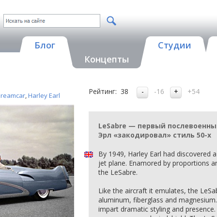
Блог
Студии
Концепты
Рейтинг:
38
-16
+54
dreamcar
,
Harley Earl
LeSabre — первый послевоенный
Эрл «закодировал» стиль 50-х
By 1949, Harley Earl had discovered a 
jet plane. Enamored by proportions 
the LeSabre.
Like the aircraft it emulates, the LeSa
aluminum, fiberglass and magnesium. J
impart dramatic styling and presence.