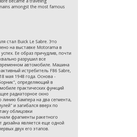
abre became a traveling
mains amongst the most famous
 стал Buick Le Sabre. Это
лено на выставке Motorama в
успех. Ее образ причудлив, почти
квально разрушил все
овременном автомобиле. Машина
активный истребитель F86 Sabre,
8 мая 1948 года. Основа -
борник", определяющий в
мобиле практических функций
ящее радиаторное окно
о линию бампера на два сегмента,
улей" и загибался вверх по
таку облицовки
инали фрагменты ракетного
т дизайна является еще одной
ервых двух его этапов.