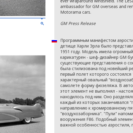
ever wraparound windshield. The LeS
ambassador for GM overseas and re
Motorama cars.
GM Press Release
Программным манифестом аэростиля
детище Харли Эрла было представ
1951 году. Модель имела огромный 
карикатурен - шеф-дизайнер GM бу
существующие представления о с
была стилизована под новейший ре
первый полет которого состоялся 1
характерный овальный "воздухоза
самолете форму фюзеляжа. В авто
этот элемент не выполнял - насто
находилось под ним. Оно разделял
каждый из которых заканчивался "п
направлению к хромированному пя
"воздухозаборника". "Пули" напом
вооружения F86. Подобный элемен
важной особенностью аэростиля, п