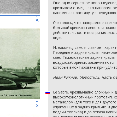
Еще одно серьезное нововведение
признаком стиля, - это панорамно
напоминает растянутую переднюю 
Считалось, что панорамное стекло
большой кривизны левого и право
действительности воспринималась
виде.
И, наконец, самое главное - харак
Передние и задние крылья неимове
свес. Тяжеловесные задние крыль
воздухозаборники, заканчиваются 
которые вмонтированы причудливо
Иван Рожнов. "Аэростиль. Часть п
Le Sabre, чрезвычайно сложный и 
высокотехнологичный прототип, хо
метанолом (для того и для другого
упрятанных в задних крыльях, и д
подачи топлива) и до отказа напи
ухищрениями вроде встроенных ги