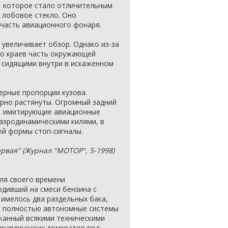
, которое стало отличительным
е лобовое стекло. Оно
часть авиационного фонаря.
 увеличивает обзор. Однако из-за
го краев часть окружающей
 сидящими внутри в искаженном
терные пропорции кузова.
рно растянуты. Огромный задний
я, имитирующие авиационные
аэродинамическими килями, в
й формы стоп-сигналы.
ервая" (Журнал "МОТОР", 5-1998)
для своего времени
дивший на смеси бензина с
 имелось два раздельных бака,
ве полностью автономные системы
чканный всякими техническими
дравлических домкратов под