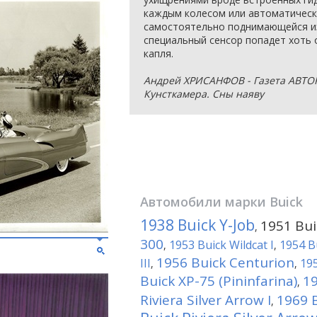
каждым колесом или автоматическ
самостоятельно поднимающейся из 
специальный сенсор попадет хоть
капля.
Андрей ХРИСАНФОВ - Газета АВТОРЕ
Кунсткамера. Сны наяву
Автомобили марки
Buick
1938 Buick Y-Job
1951 Bui
,
300
1953 Buick Wildcat I
1954 Bu
,
,
1956 Buick Centurion
III
195
,
,
Buick XP-75 (Pininfarina)
19
,
Riviera Silver Arrow I
1969 B
,