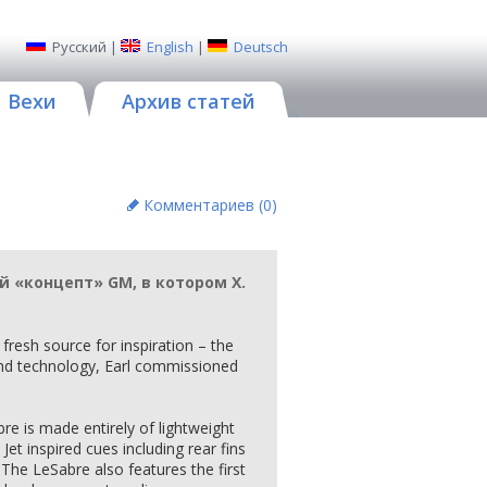
Русский
|
English
|
Deutsch
Вехи
Архив статей
Комментариев (
0
)
 «концепт» GM, в котором Х.
fresh source for inspiration – the
and technology, Earl commissioned
bre is made entirely of lightweight
et inspired cues including rear fins
 The LeSabre also features the first