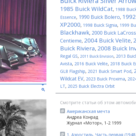
Buick Riviera Silver Arrow 
1985 Buick WildCat
,
1988 Buic
1992
1990 Buick Bolero
Essence
,
,
XP2000
,
1998 Buick Signia
,
1999 Bui
Blackhawk
2000 Buick LaCros
,
2004 Buick Velite
Centieme
,
,
Buick Riviera
2008 Buick Inv
,
Regal GS
,
,
2013 Buick
2011 Buick Envision
Avista
,
2016 Buick Velite
,
2018 Buick E
GL8 Flagship
,
2021 Buick Smart Pod
,
Wildcat EV
,
2023 Buick Proxima
,
2024
LT
,
2025 Buick Electra Orbit
Смотрите статьи об этом автомоби
Американская мечта
Андреа Конрад
Журнал «Мотор», 1-2 1999
1. Аэростиль. Часть первая (1948