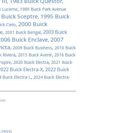
III
1983 Buick Questor
,
,
k Lucerne
,
1989 Buick Park Avenue
 Buick Sceptre
1995 Buick
,
2000 Buick
ck Cielo
,
se
2003 Buick
,
2001 Buick Bengal
,
2006 Buick Enclave
2007
,
icta
,
2009 Buick Business
,
2010 Buick
 Riviera
,
2015 Buick Avenir
,
2016 Buick
nspire
,
2020 Buick Electra
,
2021 Buick
2022 Buick Electra-X
2022 Buick
,
 Buick Electra-L
,
2024 Buick Electra-
ле:
-1953)