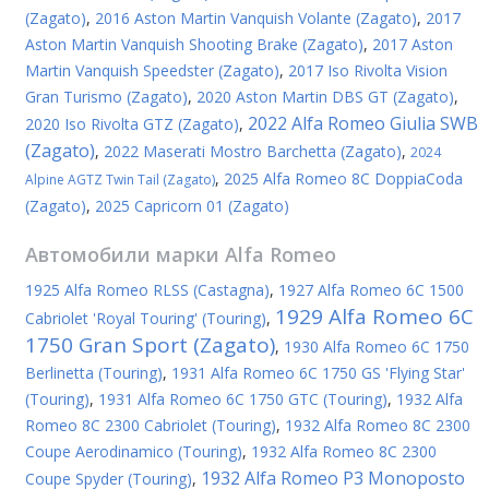
(Zagato)
,
2016 Aston Martin Vanquish Volante (Zagato)
,
2017
Aston Martin Vanquish Shooting Brake (Zagato)
,
2017 Aston
Martin Vanquish Speedster (Zagato)
,
2017 Iso Rivolta Vision
Gran Turismo (Zagato)
,
2020 Aston Martin DBS GT (Zagato)
,
2022 Alfa Romeo Giulia SWB
2020 Iso Rivolta GTZ (Zagato)
,
(Zagato)
,
2022 Maserati Mostro Barchetta (Zagato)
,
2024
,
2025 Alfa Romeo 8C DoppiaCoda
Alpine AGTZ Twin Tail (Zagato)
(Zagato)
,
2025 Capricorn 01 (Zagato)
Автомобили марки
Alfa Romeo
1925 Alfa Romeo RLSS (Castagna)
,
1927 Alfa Romeo 6C 1500
1929 Alfa Romeo 6C
Cabriolet 'Royal Touring' (Touring)
,
1750 Gran Sport (Zagato)
,
1930 Alfa Romeo 6C 1750
Berlinetta (Touring)
,
1931 Alfa Romeo 6C 1750 GS 'Flying Star'
(Touring)
,
1931 Alfa Romeo 6C 1750 GTC (Touring)
,
1932 Alfa
Romeo 8C 2300 Cabriolet (Touring)
,
1932 Alfa Romeo 8C 2300
Coupe Aerodinamico (Touring)
,
1932 Alfa Romeo 8C 2300
1932 Alfa Romeo P3 Monoposto
Coupe Spyder (Touring)
,