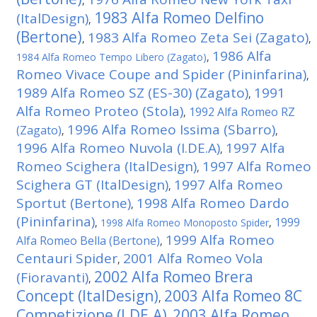
,
1983 Alfa Romeo Delfino
(ItalDesign)
,
(Bertone)
1983 Alfa Romeo Zeta Sei (Zagato)
,
,
1986 Alfa
1984 Alfa Romeo Tempo Libero (Zagato)
,
Romeo Vivace Coupe and Spider (Pininfarina)
,
1989 Alfa Romeo SZ (ES-30) (Zagato)
1991
,
Alfa Romeo Proteo (Stola)
1992 Alfa Romeo RZ
,
1996 Alfa Romeo Issima (Sbarro)
(Zagato)
,
,
1996 Alfa Romeo Nuvola (I.DE.A)
1997 Alfa
,
Romeo Scighera (ItalDesign)
1997 Alfa Romeo
,
Scighera GT (ItalDesign)
1997 Alfa Romeo
,
Sportut (Bertone)
1998 Alfa Romeo Dardo
,
(Pininfarina)
1999
,
1998 Alfa Romeo Monoposto Spider
,
1999 Alfa Romeo
Alfa Romeo Bella (Bertone)
,
Centauri Spider
2001 Alfa Romeo Vola
,
2002 Alfa Romeo Brera
(Fioravanti)
,
Concept (ItalDesign)
2003 Alfa Romeo 8C
,
Competizione (I.DE.A)
2003 Alfa Romeo
,