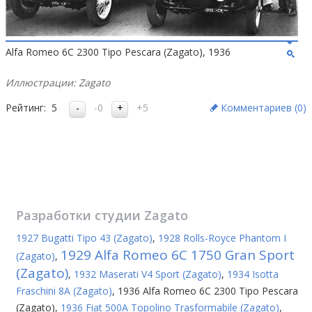
Alfa Romeo 6C 2300 Tipo Pescara (Zagato), 1936
Иллюстрации: Zagato
Рейтинг:
5
-0
+5
Комментариев (
0
)
Разработки студии
Zagato
1927 Bugatti Tipo 43 (Zagato)
,
1928 Rolls-Royce Phantom I
1929 Alfa Romeo 6C 1750 Gran Sport
(Zagato)
,
(Zagato)
,
1932 Maserati V4 Sport (Zagato)
,
1934 Isotta
Fraschini 8A (Zagato)
,
1936 Alfa Romeo 6C 2300 Tipo Pescara
(Zagato)
,
1936 Fiat 500A Topolino Trasformabile (Zagato)
,