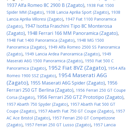
1937 Alfa Romeo 8C 2900 B (Zagato)
,
1938 Fiat 1500
Spider MM (Zagato)
,
1938 Lancia Aprilia Sport (Zagato)
,
1938
Lancia Aprilia Villoresi (Zagato)
,
1947 Fiat 1100 Panoramica
1947 Isotta Fraschini Tipo 8C Monterosa
(Zagato)
,
(Zagato)
1948 Ferrari 166 MM Panoramica (Zagato)
,
,
1948 Fiat 1400 Panoramica (Zagato)
,
1948 MG 1500
Panoramica (Zagato)
,
1949 Alfa Romeo 2500 SS Panoramica
(Zagato)
,
1949 Lancia Ardea Panoramica (Zagato)
,
1949
Maserati A6G 1500 Panoramica (Zagato)
,
1950 Fiat 500 C
1952 Fiat 8VZ (Zagato)
Panoramica (Zagato)
,
,
1954 Alfa
1954 Maserati A6G
Romeo 1900 SSZ (Zagato)
,
(Zagato)
1955 Maserati A6G Spider (Zagato)
1956
,
,
Ferrari 250 GT Berlina (Zagato)
,
1956 Ferrari 250 GT Coupe
1956 Ferrari 250 GTZ Prototipo (Zagato)
Corsa (Zagato)
,
,
1957 Abarth 750 Spyder (Zagato)
,
1957 Abarth Fiat 500 GT
Coupe (Zagato)
,
1957 Abarth Fiat 750 GT Coupe (Zagato)
,
1957
AC Ace Bristol (Zagato)
,
1957 Ferrari 250 GT Competizone
(Zagato)
,
1957 Ferrari 250 GT Lusso (Zagato)
,
1957 Lancia