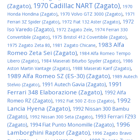
1970 Cadillac NART (Zagato)
(Zagato)
,
,
1970
Honda Hondina (Zagato)
,
1970 Volvo GTZ 3000 (Zagato)
,
1971
1972
Ferrari 3Z Spider (Zagato)
,
1972 Fiat 132 Aster (Zagato)
,
Iso Varedo (Zagato)
,
1972 Zagato Zele
,
1974 Ferrari 330
Convertibile (Zagato)
,
1975 Bristol 412 Covertibile (Zagato)
,
1983 Alfa
1975 Zagato Zeta 80
,
1981 Zagato Chicane
,
Romeo Zeta Sei (Zagato)
,
1984 Alfa Romeo Tempo
Libero (Zagato)
,
1984 Maserati Biturbo Spyder (Zagato)
,
1986
Aston Martin Vantage (Zagato)
,
1988 Maserati Karif (Zagato)
,
1989 Alfa Romeo SZ (ES-30) (Zagato)
,
1989 Autech
1991
1991 Autech Gavia (Zagato)
Stelvio (Zagato)
,
,
Ferrari 348 Elaborazione (Zagato)
1992 Alfa
,
1992
Romeo RZ (Zagato)
,
1992 Fiat 500 Z-Eco (Zagato)
,
Lancia Hyena (Zagato)
1992 Nissan 300 Bambu
,
(Zagato)
1993 Ferrari FZ93
,
1992 Nissan 300 Seta (Zagato)
,
1996
(Zagato)
1994 Fiat Punto Monomille (Zagato)
,
,
Lamborghini Raptor (Zagato)
,
1996 Zagato Bravo