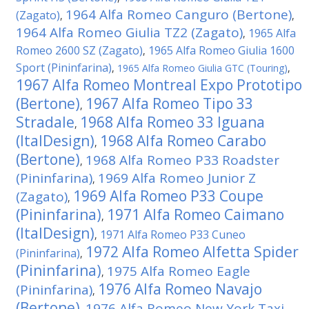
1964 Alfa Romeo Canguro (Bertone)
(Zagato)
,
,
1964 Alfa Romeo Giulia TZ2 (Zagato)
1965 Alfa
,
Romeo 2600 SZ (Zagato)
1965 Alfa Romeo Giulia 1600
,
Sport (Pininfarina)
,
1965 Alfa Romeo Giulia GTC (Touring)
,
1967 Alfa Romeo Montreal Expo Prototipo
(Bertone)
1967 Alfa Romeo Tipo 33
,
Stradale
1968 Alfa Romeo 33 Iguana
,
(ItalDesign)
1968 Alfa Romeo Carabo
,
(Bertone)
1968 Alfa Romeo P33 Roadster
,
(Pininfarina)
1969 Alfa Romeo Junior Z
,
1969 Alfa Romeo P33 Coupe
(Zagato)
,
(Pininfarina)
1971 Alfa Romeo Caimano
,
(ItalDesign)
1971 Alfa Romeo P33 Cuneo
,
1972 Alfa Romeo Alfetta Spider
(Pininfarina)
,
(Pininfarina)
1975 Alfa Romeo Eagle
,
1976 Alfa Romeo Navajo
(Pininfarina)
,
(Bertone)
1976 Alfa Romeo New York Taxi