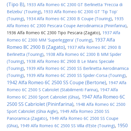
(Tipo B)
,
1933 Alfa Romeo 6C 2300 GT Berlinetta 'Freccia di
Belzebu' (Touring)
,
1933 Alfa Romeo 6C 2300 GT 'Tip Top'
(Touring)
,
1934 Alfa Romeo 6C 2300 B Coupe (Touring)
,
1935
Alfa Romeo 6C 2300 Pescara Coupe Aerodinamica (Pininfarina)
,
1936 Alfa Romeo 6C 2300 Tipo Pescara (Zagato)
,
1937 Alfa
1937 Alfa
Romeo 6C 2300 MM 'Superleggera' (Touring)
,
Romeo 8C 2900 B (Zagato)
,
1937 Alfa Romeo 8C 2900 B
Berlinetta (Touring)
,
1938 Alfa Romeo 6C 2300 B MM Spider
(Touring)
,
1938 Alfa Romeo 8C 2900 B Le Mans Speciale
(Touring)
,
1939 Alfa Romeo 6C 2500 SS Berlinetta Aerodinamica
(Touring)
,
1939 Alfa Romeo 6C 2500 SS Spider-Corsa (Touring)
,
1942 Alfa Romeo 6C 2500 SS Coupe (Bertone)
,
1947 Alfa
Romeo 6C 2500 S Cabriolet (Stabilimenti Farina)
,
1947 Alfa
1947 Alfa Romeo 6C
Romeo 6C 2500 Sport Cabriolet (Ghia)
,
2500 SS Cabriolet (Pininfarina)
,
1948 Alfa Romeo 6C 2500
Sport Cabriolet (Ghia Aigle)
,
1949 Alfa Romeo 2500 SS
Panoramica (Zagato)
,
1949 Alfa Romeo 6C 2500 SS Coupe
1950
(Ghia)
,
1949 Alfa Romeo 6C 2500 SS Villa d’Este (Touring)
,