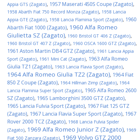
1957 Maserati 450S Coupe (Zagato)
Appia GTS (Zagato)
,
,
1958 Abarth Fiat 750 Record Monza (Zagato)
,
1958 Lancia
1960
Appia GTE (Zagato)
,
1958 Lancia Flaminia Sport (Zagato)
,
1960 Alfa Romeo
Abarth Fiat 1000 (Zagato)
,
Giulietta SZ (Zagato)
,
1960 Bristol GT 406 Z (Zagato)
,
1960 Bristol GT 407 Z (Zagato)
,
1960 OSCA 1600 GTZ (Zagato)
,
1961 Aston Martin DB4 GTZ (Zagato)
,
1961 Lancia Appia
1963 Alfa Romeo
Sport (Zagato)
,
1961 Mini Cat (Zagato)
,
Giulia TZ1 (Zagato)
,
1963 Lancia Flavia Sport (Zagato)
,
1964 Alfa Romeo Giulia TZ2 (Zagato)
1964 Fiat
,
850 Z Coupe (Zagato)
,
1964 Hillman Zimp (Zagato)
,
1964
1965 Alfa Romeo 2600
Lancia Flaminia Super Sport (Zagato)
,
SZ (Zagato)
1965 Lamborghini 3500 GTZ (Zagato)
,
,
1965 Lancia Fulvia Sport (Zagato)
1967 Fiat 125 GTZ
,
(Zagato)
1967 Lancia Flavia Super Sport (Zagato)
1967
,
,
Rover 2000 TCZ (Zagato)
,
1968 Lancia Fulvia Spider
1969 Alfa Romeo Junior Z (Zagato)
(Zagato)
,
,
1969
1969 Volvo GTZ 2000
Fiat 500 Zanzara (Zagato)
,