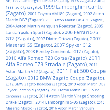
1998 Zagato Zuma
Bis
,
1997 Lamborghini LM003 (Zagato)
,
,
1999 Lamborghini Canto
1999 Iso City (Zagato)
,
(Zagato)
2001 Toyota VM180 (Zagato)
2002 Aston
,
,
Martin DB7 (Zagato)
,
2003 Aston Martin DB AR1 (Zagato)
,
2004 Aston Martin Vanquish Roadster (Zagato)
2005
,
2006 Ferrari 575
Lancia Ypsilon Sport (Zagato)
,
GTZ (Zagato)
2007
2007 Diatto Ottovu (Zagato)
,
,
Maserati GS (Zagato)
2007 Spyker C12
,
(Zagato)
2008 Bentley Continental GTZ (Zagato)
,
,
2011
2010 Alfa Romeo TZ3 Corsa (Zagato)
,
Alfa Romeo TZ3 Stradale (Zagato)
2011
,
2011 Fiat 500 Coupe
Aston Martin V12 (Zagato)
,
(Zagato)
2012 BMW Zagato Coupe (Zagato)
,
,
2012 BMW Zagato Roadster (Zagato)
,
2013 Aston Martin DB9
Spyder Centennial (Zagato)
,
2013 Aston Martin DBS Coupe
2014 Aston Martin Virage Shooting
Centennial (Zagato)
,
Brake (Zagato)
2014 Lamborghini 5-95 (Zagato)
,
,
2015
Maserati Mostro (Zagato)
,
2016 Aston Martin Vanquish