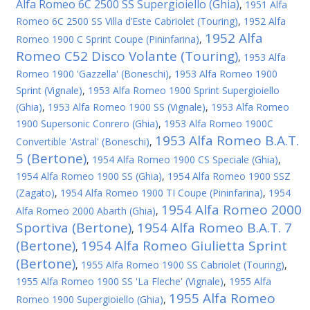
Alfa Romeo 6C 2500 SS Supergioiello (Ghia)
,
1951 Alfa
Romeo 6C 2500 SS Villa d’Este Cabriolet (Touring)
,
1952 Alfa
1952 Alfa
Romeo 1900 C Sprint Coupe (Pininfarina)
,
Romeo C52 Disco Volante (Touring)
,
1953 Alfa
Romeo 1900 'Gazzella' (Boneschi)
,
1953 Alfa Romeo 1900
Sprint (Vignale)
,
1953 Alfa Romeo 1900 Sprint Supergioiello
(Ghia)
,
1953 Alfa Romeo 1900 SS (Vignale)
,
1953 Alfa Romeo
1900 Supersonic Conrero (Ghia)
,
1953 Alfa Romeo 1900C
1953 Alfa Romeo B.A.T.
Convertible 'Astral' (Boneschi)
,
5 (Bertone)
,
1954 Alfa Romeo 1900 CS Speciale (Ghia)
,
1954 Alfa Romeo 1900 SS (Ghia)
,
1954 Alfa Romeo 1900 SSZ
(Zagato)
,
1954 Alfa Romeo 1900 TI Coupe (Pininfarina)
,
1954
1954 Alfa Romeo 2000
Alfa Romeo 2000 Abarth (Ghia)
,
Sportiva (Bertone)
1954 Alfa Romeo B.A.T. 7
,
(Bertone)
1954 Alfa Romeo Giulietta Sprint
,
(Bertone)
,
1955 Alfa Romeo 1900 SS Cabriolet (Touring)
,
1955 Alfa Romeo 1900 SS 'La Fleche' (Vignale)
,
1955 Alfa
1955 Alfa Romeo
Romeo 1900 Supergioiello (Ghia)
,