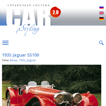
Р
E
D
1935 Jaguar SS100
Теги:
Вехи
,
1935
,
Jaguar