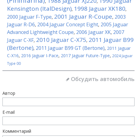
(Pininfarina)
1988 Jaguar XJ220
1990 Jaguar
,
,
Kensington (ItalDesign)
1998 Jaguar XK180
,
,
2001 Jaguar R-Coupe
2000 Jaguar F-Type
2003
,
,
Jaguar R-D6
2004 Jaguar Concept Eight
2005 Jaguar
,
,
Advanced Lightweight Coupe
2006 Jaguar XK
2007
,
,
2010 Jaguar C-X75
2011 Jaguar B99
Jaguar C-XF
,
,
(Bertone)
2011 Jaguar B99 GT (Bertone)
,
,
2011 Jaguar
C-X16
,
2016 Jaguar I-Pace
,
2017 Jaguar Future-Type
,
2024 Jaguar
Type 00
Обсудить автомобиль
Автор
E-mail
Комментарий