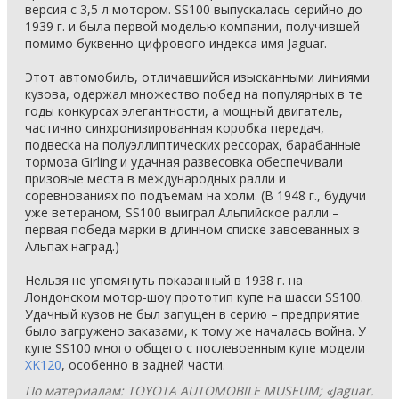
версия с 3,5 л мотором. SS100 выпускалась серийно до
1939 г. и была первой моделью компании, получившей
помимо буквенно-цифрового индекса имя Jaguar.
Этот автомобиль, отличавшийся изысканными линиями
кузова, одержал множество побед на популярных в те
годы конкурсах элегантности, а мощный двигатель,
частично синхронизированная коробка передач,
подвеска на полуэллиптических рессорах, барабанные
тормоза Girling и удачная развесовка обеспечивали
призовые места в международных ралли и
соревнованиях по подъемам на холм. (В 1948 г., будучи
уже ветераном, SS100 выиграл Альпийское ралли –
первая победа марки в длинном списке завоеванных в
Альпах наград.)
Нельзя не упомянуть показанный в 1938 г. на
Лондонском мотор-шоу прототип купе на шасси SS100.
Удачный кузов не был запущен в серию – предприятие
было загружено заказами, к тому же началась война. У
купе SS100 много общего с послевоенным купе модели
XK120
, особенно в задней части.
По материалам: TOYOTA AUTOMOBILE MUSEUM; «Jaguar.