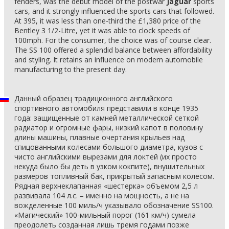
fenders, was the debut model of the postwar
Jaguar
sports
cars, and it strongly influenced the sports cars that followed.
At 395, it was less than one-third the £1,380 price of the
Bentley 3 1/2-Litre, yet it was able to clock speeds of
100mph. For the consumer, the choice was of course clear.
The SS 100 offered a splendid balance between affordability
and styling. It retains an influence on modern automobile
manufacturing to the present day.
Данный образец традиционного английского
спортивного автомобиля представили в конце 1935
года: защищенные от камней металлической сеткой
радиатор и огромные фары, низкий капот в половину
длины машины, плавные очертания крыльев над
спицованными колесами большого диаметра, кузов с
чисто английскими вырезами для локтей (их просто
некуда было бы деть в узком кокпите), внушительных
размеров топливный бак, прикрытый запасным колесом.
Рядная верхнеклапанная «шестерка» объемом 2,5 л
развивала 104 л.с. – именно на мощность, а не на
вожделенные 100 миль/ч указывало обозначение SS100.
«Магический» 100-мильный порог (161 км/ч) сумела
преодолеть созданная лишь тремя годами позже