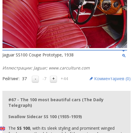
Jaguar SS100 Coupe Prototype, 1938
Иллюстрации: Jaguar; www.carculture.com
Рейтинг:
37
-7
+44
Комментариев (
0
)
#67 - The 100 most beautiful cars (The Daily
Telegraph)
Swallow Sidecar SS 100 (1935-1939)
The
SS 100
, with its sleek styling and prominent winged