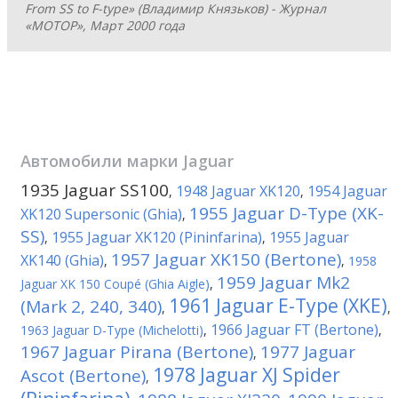
From SS to F-type» (Владимир Князьков) - Журнал
«МОТОР», Март 2000 года
Автомобили марки
Jaguar
1935 Jaguar SS100
1948 Jaguar XK120
1954 Jaguar
,
,
1955 Jaguar D-Type (XK-
XK120 Supersonic (Ghia)
,
SS)
1955 Jaguar XK120 (Pininfarina)
1955 Jaguar
,
,
1957 Jaguar XK150 (Bertone)
XK140 (Ghia)
,
,
1958
1959 Jaguar Mk2
Jaguar XK 150 Coupé (Ghia Aigle)
,
1961 Jaguar E-Type (XKE)
(Mark 2, 240, 340)
,
,
1966 Jaguar FT (Bertone)
1963 Jaguar D-Type (Michelotti)
,
,
1967 Jaguar Pirana (Bertone)
1977 Jaguar
,
1978 Jaguar XJ Spider
Ascot (Bertone)
,