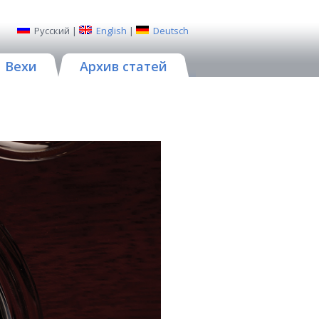
Русский
|
English
|
Deutsch
Вехи
Архив статей