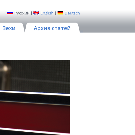
Русский
|
English
|
Deutsch
Вехи
Архив статей