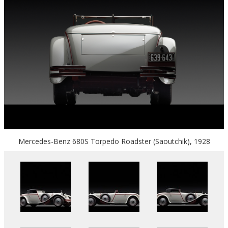
Mercedes-Benz 680S Torpedo Roadster (Saoutchik), 1928