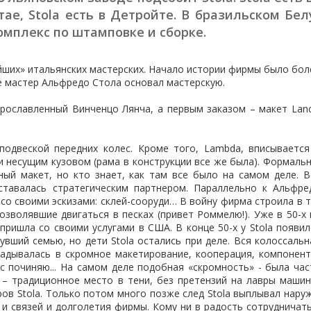
тае, Stola есть в Детройте. В бразильском Бел
омплекс по штамповке и сборке.
ейших» итальянских мастерских. Начало истории фирмы было бол
не мастер Альфредо Стола основал мастерскую.
рославленный Винченцо Лянча, а первым заказом – макет Lanc
одвеской передних колес. Кроме того, Lambda, вписывается
и несущим кузовом (рама в конструкции все же была). Формальн
ный макет, но кто знает, как там все было на самом деле. В
ставалась стратегическим партнером. Параллельно к Альфре
о своими эскизами: склей-сооруди… В войну фирма строила в т.
озволявшие двигаться в песках (привет Роммелю!). Уже в 50-х 
пришла со своими услугами в США. В конце 50-х у Stola появил
увший семью, но дети Stola остались при деле. Вся колоссальн
ладывалась в скромное макетирование, кооперация, компонент
 починяю... На самом деле подобная «скромность» - была час
 – традиционное место в тени, без претензий на лавры машин
ов Stola. Только потом много позже след Stola выплывал наруж
 и связей и долголетия фирмы. Кому ни в радость сотрудничать