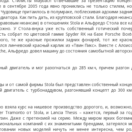
рода. Стилисты Maybach отвечавшие за презентацию концеп
е в сентябре 2005 года явно прониклись не только стилем, но
. Чудовище притаилось в полумраке, поблескивая адскими задни
иатора. Как пить дать, из крупповской стали. Благодаря нюанс
правовым нюансам) в отношениях Stola и Альфредо Стола все ка
ожно. У Стола-внука уже есть собственный готический почер
есть собрат по цветовой гамме Spyder RK на базе Porsche Boxte
ого, те же красные прожилки задних фонарей, тот же красн
лся линчевский красный карлик из «Твин Пикс». Вместе с Алоис
che, Альфредо довел машину до состояния самобытной авторск
ьный двигатель и мог разогнаться до 285 км.ч, причем разгон 
оды и от самой фирмы Stola был представлен собственный конце
й двигатель с турбонаддувом, разгонявший концепт до 300 км.
но взяла курс на нишевое производство дорогого, и, возможно,
er Tramonto от Stola, и Lancia Thesis – кажется, первый за го
узин. Даже с претензией на серию. Между миром ярких богемн
циональных компаний с их знаменитыми брендами, затерялся м
стовании новых моделей ничуть не менее интересна, чем ро