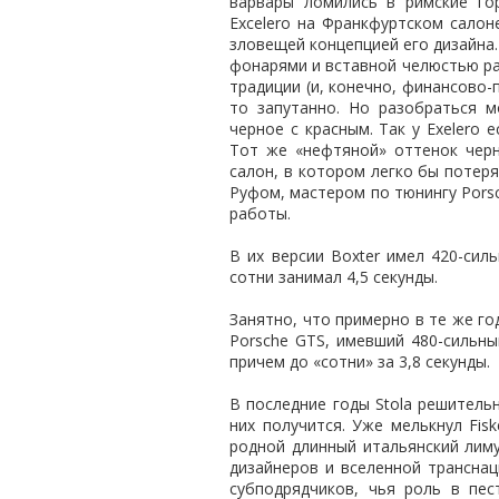
варвары ломились в римские го
Excelero на Франкфуртском салон
зловещей концепцией его дизайна
фонарями и вставной челюстью рад
традиции (и, конечно, финансово-
то запутанно. Но разобраться м
черное с красным. Так у Exelero 
Тот же «нефтяной» оттенок черн
салон, в котором легко бы потеря
Руфом, мастером по тюнингу Pors
работы.
В их версии Boxter имел 420-сил
сотни занимал 4,5 секунды.
Занятно, что примерно в те же г
Porsche GTS, имевший 480-сильны
причем до «сотни» за 3,8 секунды.
В последние годы Stola решитель
них получится. Уже мелькнул Fisk
родной длинный итальянский лим
дизайнеров и вселенной трансна
субподрядчиков, чья роль в пе