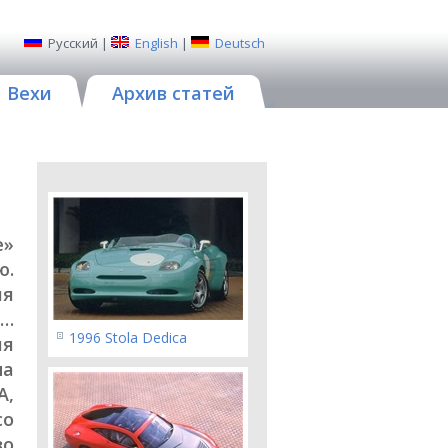
Русский
|
English
|
Deutsch
Вехи
Архив статей
е»
ю.
ия
а…
1996 Stola Dedica
мя
на
A,
со
во