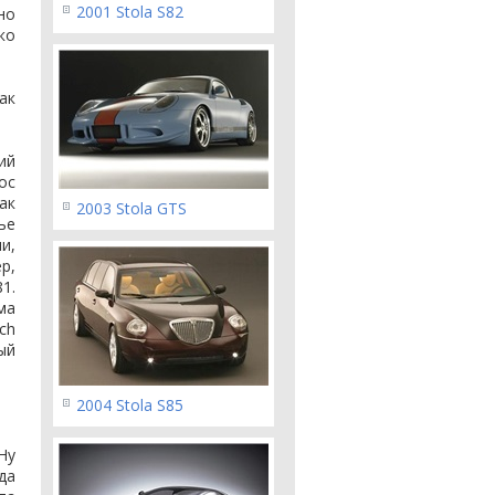
2001 Stola S82
но
ко
ак
ий
ос
ак
2003 Stola GTS
ье
и,
р,
1.
ма
ch
ый
2004 Stola S85
Ну
да