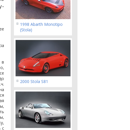
у-
1998 Abarth Monotipo
ее
(Stola)
ia
 в
о,
се
до
2000 Stola S81
ч.
на
ся
ая
ы,
ть
ы,
у,
 с