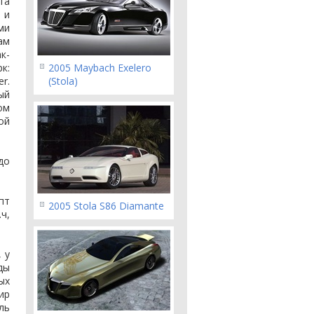
та
 и
ми
ам
к-
к:
2005 Maybach Exelero
r.
(Stola)
ый
ом
ой
до
пт
2005 Stola S86 Diamante
ч,
 у
ды
ых
ир
ль