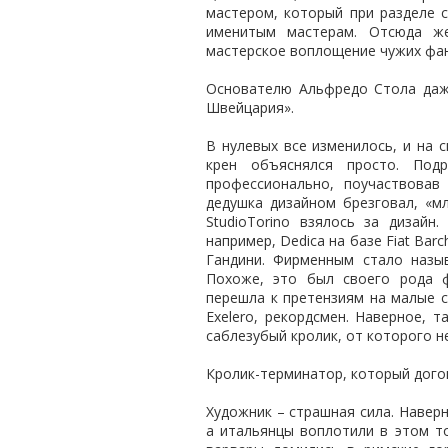
мастером, который при разделе 
именитым мастерам. Отсюда же
мастерское воплощение чужих фан
Основателю Альфредо Стола даже
Швейцария».
В нулевых все изменилось, и на 
крен объяснялся просто. Под
профессионально, поучаствовав
дедушка дизайном брезговал, «м
StudioTorino взялось за дизайн
например, Dedica на базе Fiat Bar
Гандини. Фирменным стало назыв
Похоже, это был своего рода 
перешла к претензиям на малые 
Exelero, рекордсмен. Наверное, 
саблезубый кролик, от которого н
Кролик-терминатор, который догон
Художник – страшная сила. Наверн
а итальянцы воплотили в этом то