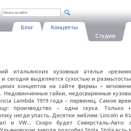
Блог
Концепты
Студии
фий итальянских кузовных ателье «резюм
a и сегодня выделяется сухостью и размытость
щеких концептов на сайте фирмы – мгновен
. Недовинченные гайки, недосваренные кузов
ncia Lambda 1919 года – первенец. Самое вре
ицу: производство – одна скука. Только 
оку негде упасть. Десятки эмблем: Lincoln и KI
rari и VW… Скоро будет Северсталь-Авто: 
льяновском заводе подсобит Stola. Stola есть 