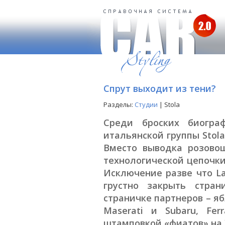
Спрут выходит из тени?
Разделы:
Студии
| Stola
Среди броских биогра
итальянской группы Stol
Вместо выводка розово
технологической цепочки
Исключение разве что La
грустно закрыть стран
страничке партнеров – ябл
Maserati и Subaru, Fer
штамповкой «фиатов» на У