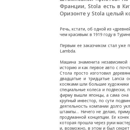
Франции, Stola есть в Ки
Оризонте у Stola целый к
Речь, кстати, об одной из «древн
чем красивым: в 1919 году в Тури
Первым ее заказчиком стал уже п
Lambda.
Машина знаменита независимой п
историю и как первое авто с почт
Стола просто изготовил деревян
двадцатые и тридцатые Lancia о
косяками шли большие художники с
специальные колеса и подвески, п
фирму вышли японцы, а сама она 
крупный инвестор, по сути подвин
деятельность компании долго ук
штампы… Ничего не делаю, примус
продуманной концепции. Ее конек
которая прошла через руки мастер
и, возможно, в этом и был секрет