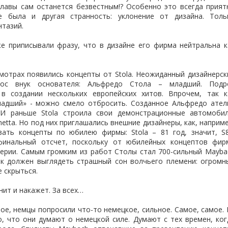
славы сам останется безвестным!? Особенно это всегда прият
 была и другая странность: уклонение от дизайна. Толь
тазий.
 приписывали фразу, что в дизайне его фирма нейтральна к
смотрах появились концепты от Stola. Неожиданный дизайнерск
рос внук основателя: Альфредо Стола – младший. Подр
 в создании нескольких европейских хитов. Впрочем, так к
ладший» - можно смело отбросить. Созданное Альфредо ател
. И раньше Stola строила свои демонстрационные автомобил
chetta. Но под них приглашались внешние дизайнеры, как, наприме
ать концепты по юбилею фирмы: Stola – 81 год, значит, S8
финальный отсчет, поскольку от юбилейных концептов фир
серии. Самым громким из работ Столы стал 700-сильный Mayba
так должен выглядеть страшный сон волчьего племени: огромн
е скрыться.
ит и накажет. За всех…
ое, немцы попросили что-то немецкое, сильное. Самое, самое. 
, что они думают о немецкой силе. Думают с тех времен, ког