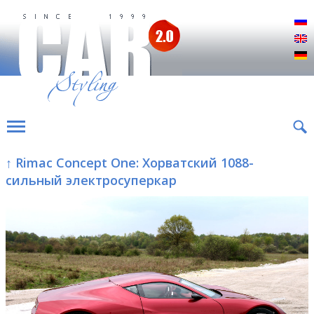
Р
E
D
↑ Rimac Concept One: Хорватский 1088-
сильный электросуперкар